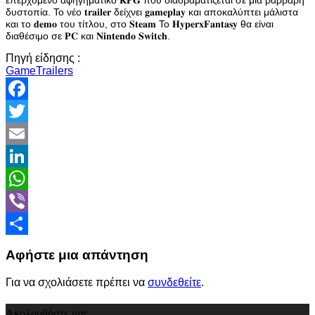
δυστοπία. Το νέο 𝐭𝐫𝐚𝐢𝐥𝐞𝐫 δείχνει 𝐠𝐚𝐦𝐞𝐩𝐥𝐚𝐲 και αποκαλύπτει μάλιστα
και το 𝐝𝐞𝐦𝐨 του τίτλου, στο 𝐒𝐭𝐞𝐚𝐦 Το 𝐇𝐲𝐩𝐞𝐫𝐱𝐅𝐚𝐧𝐭𝐚𝐬𝐲 θα είναι
διαθέσιμο σε 𝐏𝐂 και 𝐍𝐢𝐧𝐭𝐞𝐧𝐝𝐨 𝐒𝐰𝐢𝐭𝐜𝐡.
Πηγή είδησης :
GameTrailers
Facebook
Twitter
Email
LinkedIn
WhatsApp
Viber
Share
Αφήστε μια απάντηση
Για να σχολιάσετε πρέπει να
συνδεθείτε
.
Ακολουθήστε μας