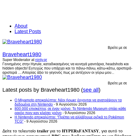
About
Latest Posts
Βρείτε με σε
Braveheart1980
Super Moderator
at
ninty.gr
Γεννημένος στην Hyrule, καταδικασμένος να κυνηγά μανιτάρια, headshots και
hidden objects! Ευτυχώς που υπάρχει και το πάνω-πάνω, κάτω-κάτω, αριστερά-
αριστερά .... Απορίας άξιο το γεγονός πως με αντέχουν οι γύρω μου...
Βρείτε με σε
Latest posts by Braveheart1980
(
see all
)
Ο Miyamoto αποκαλύπτει: Νέοι ήρωες έρχονται να ανατρέψουν τα
δεδομένα στη Nintendo
- 9 Αυγούστου 2026
800.000 επισκέπτες σε έναν χρόνο: Το Nintendo Museum σπάει κάθε
ρεκόρ πριν καν κλείσει χρόνο
- 9 Αυγούστου 2026
Η Nintendo αποκαλύπτει: “Πρέπει να αλλάξουμε ριζικά το Pokémon
TCG”
- 9 Αυγούστου 2026
Δείτε το τελευταίο 𝐭𝐫𝐚𝐢𝐥𝐞𝐫 για το 𝐇𝐘𝐏𝐄𝐑𝐱𝐅𝐀𝐍𝐓𝐀𝐒𝐘, για αυτό το
επερχόμενο αφηγηματικό 𝐑𝐏𝐆 που διαδραματίζεται σε μια βάρβαρη