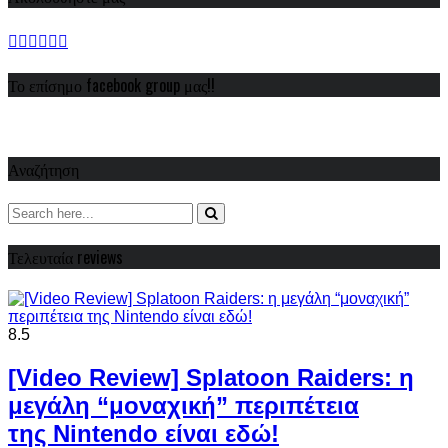
Το επίσημο facebook group μας!!
Αναζήτηση
Τελευταία reviews
8.5
[Video Review] Splatoon Raiders: η
μεγάλη “μοναχική” περιπέτεια
της Nintendo είναι εδώ!