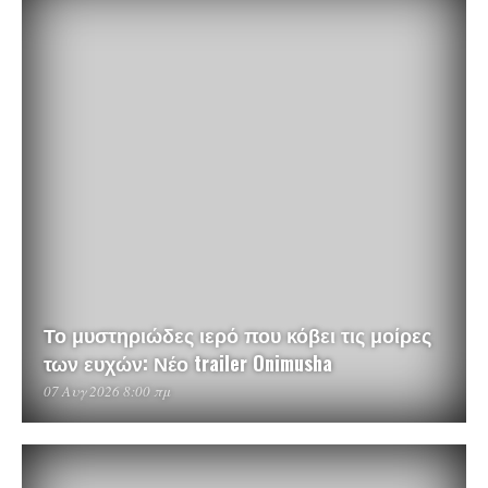
Το μυστηριώδες ιερό που κόβει τις μοίρες
των ευχών: Νέο trailer Onimusha
07 Αυγ 2026 8:00 πμ