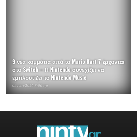
9 νέα κομμάτια από το Mario Kart 7 έρχονται
στο Switch – Η Nintendo συνεχίζει να
εμπλουτίζει το Nintendo Music
05 Αυγ 2026 8:00 πμ