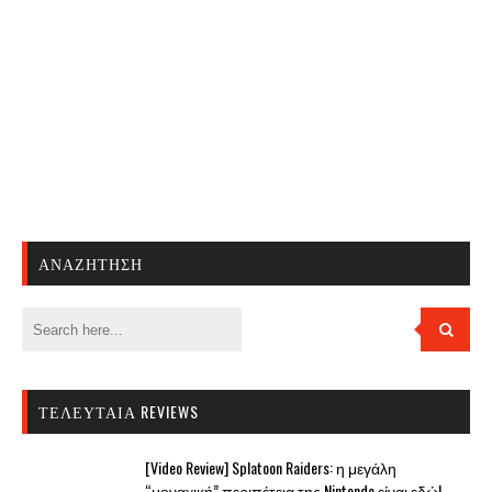
ΑΝΑΖΉΤΗΣΗ
ΤΕΛΕΥΤΑΊΑ REVIEWS
[Video Review] Splatoon Raiders: η μεγάλη
“μοναχική” περιπέτεια της Nintendo είναι εδώ!