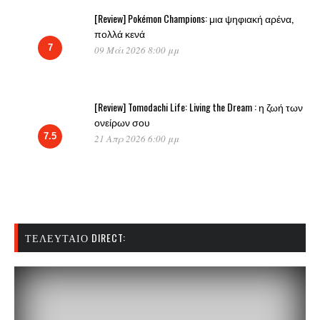
[Review] Pokémon Champions: μια ψηφιακή αρένα,
πολλά κενά
7
09 Μάι 2026 8:00 μμ
[Review] Tomodachi Life: Living the Dream : η ζωή των
ονείρων σου
7.5
21 Απρ 2026 6:00 μμ
ΤΕΛΕΥΤΑΊΟ DIRECT: