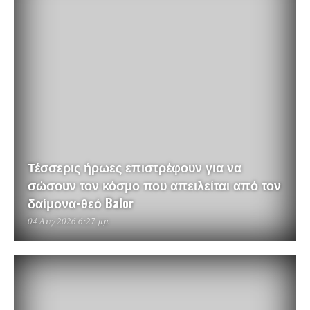
Τέσσερις ήρωες επιστρέφουν για να
σώσουν τον κόσμο που απειλείται από τον
δαίμονα-θεό Balor
04 Αυγ 2026 6:27 μμ