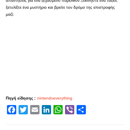
απαντήσεις για ένα ξεχασμένο παρελθόν.Ξεκινήστε ένα ταξίδι,
ξετυλίξτε ένα μυστήριο και βρείτε τον δρόμο της επιστροφής
μαζί.
Πηγή είδησης :
nintendoeverything
Facebook
Twitter
Email
LinkedIn
WhatsApp
Viber
Share