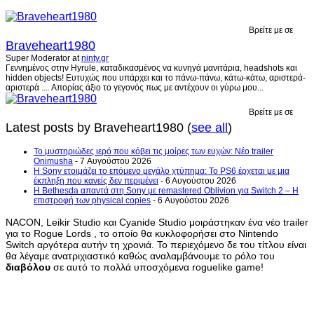
Βρείτε με σε
Braveheart1980
Super Moderator
at
ninty.gr
Γεννημένος στην Hyrule, καταδικασμένος να κυνηγά μανιτάρια, headshots και
hidden objects! Ευτυχώς που υπάρχει και το πάνω-πάνω, κάτω-κάτω, αριστερά-
αριστερά .... Απορίας άξιο το γεγονός πως με αντέχουν οι γύρω μου...
Βρείτε με σε
Latest posts by Braveheart1980
(
see all
)
Το μυστηριώδες ιερό που κόβει τις μοίρες των ευχών: Νέο trailer
Onimusha
- 7 Αυγούστου 2026
Η Sony ετοιμάζει το επόμενο μεγάλο χτύπημα: Το PS6 έρχεται με μια
έκπληξη που κανείς δεν περιμένει
- 6 Αυγούστου 2026
Η Bethesda απαντά στη Sony με remastered Oblivion για Switch 2 – Η
επιστροφή των physical copies
- 6 Αυγούστου 2026
NACON, Leikir Studio και Cyanide Studio μοιράστηκαν ένα νέο trailer
για το Rogue Lords , το οποίο θα κυκλοφορήσει στο Nintendo
Switch αργότερα αυτήν τη χρονιά. Το περιεχόμενο δε του τίτλου είναι
θα λέγαμε ανατριχιαστικό καθώς αναλαμβάνουμε το ρόλο του
διαβόλου
σε αυτό το πολλά υποσχόμενα roguelike game!