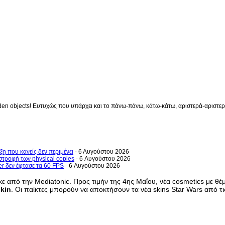
en objects! Ευτυχώς που υπάρχει και το πάνω-πάνω, κάτω-κάτω, αριστερά-αριστερά 
ξη που κανείς δεν περιμένει
- 6 Αυγούστου 2026
στροφή των physical copies
- 6 Αυγούστου 2026
er δεν έφτασε τα 60 FPS
- 6 Αυγούστου 2026
θηκε από την Mediatonic. Προς τιμήν της 4ης Μαΐου, νέα cosmetics με
skin
. Οι παίκτες μπορούν να αποκτήσουν τα νέα skins Star Wars από τι