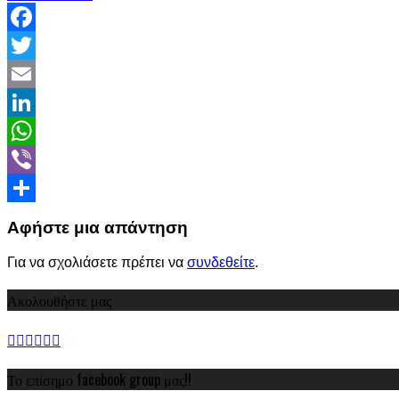
Facebook
Twitter
Email
LinkedIn
WhatsApp
Viber
Share
Αφήστε μια απάντηση
Για να σχολιάσετε πρέπει να
συνδεθείτε
.
Ακολουθήστε μας
Το επίσημο facebook group μας!!