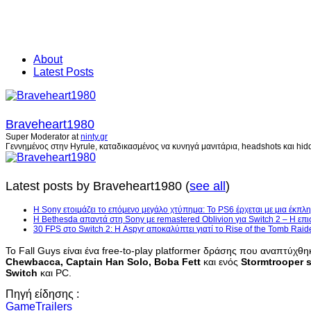
About
Latest Posts
Braveheart1980
Super Moderator
at
ninty.gr
Γεννημένος στην Hyrule, καταδικασμένος να κυνηγά μανιτάρια, headshots και hidd
Latest posts by Braveheart1980
(
see all
)
Η Sony ετοιμάζει το επόμενο μεγάλο χτύπημα: Το PS6 έρχεται με μια έκπλη
Η Bethesda απαντά στη Sony με remastered Oblivion για Switch 2 – Η επι
30 FPS στο Switch 2: Η Aspyr αποκαλύπτει γιατί το Rise of the Tomb Raid
Το Fall Guys είναι ένα free-to-play platformer δράσης που αναπτύχ
Chewbacca, Captain Han Solo, Boba Fett
και ενός
Stormtrooper 
Switch
και PC.
Πηγή είδησης :
GameTrailers