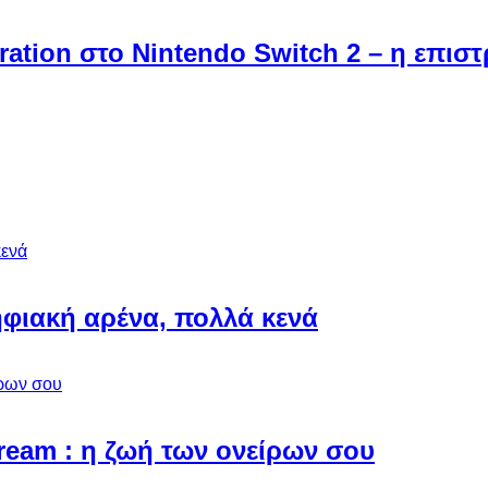
ebration στο Nintendo Switch 2 – η επι
φιακή αρένα, πολλά κενά
Dream : η ζωή των ονείρων σου