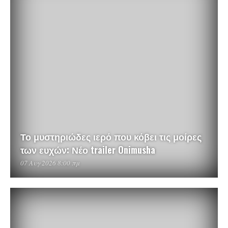
Το μυστηριώδες ιερό που κόβει τις μοίρες
των ευχών: Νέο trailer Onimusha
07 Αυγ 2026 8:00 πμ