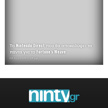
Το Nintendo Direct που θα αποκαλύψει τα
πάντα για το Fortune’s Weave
04 Αυγ 2026 1:28 μμ