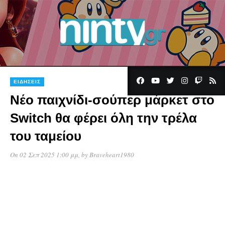
ΕΙΔΉΣΕΙΣ
Νέο παιχνίδι-σούπερ μάρκετ στο
Switch θα φέρει όλη την τρέλα
του ταμείου
On 02 Σεπ 2025 1:00 μμ
, by
Braveheart1980