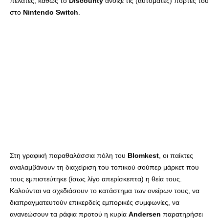
πελάτες, καθώς το
Discounty
άνοιξε τις (αυτόματες) πόρτες του
στο
Nintendo
Switch
.
Στη γραφική παραθαλάσσια πόλη του
Blomkest
, οι παίκτες
αναλαμβάνουν τη διαχείριση του τοπικού σούπερ μάρκετ που
τους εμπιστεύτηκε (ίσως λίγο απερίσκεπτα) η θεία τους.
Καλούνται να σχεδιάσουν το κατάστημα των ονείρων τους, να
διαπραγματευτούν επικερδείς εμπορικές συμφωνίες, να
ανανεώσουν τα ράφια προτού η κυρία
Andersen
παρατηρήσει