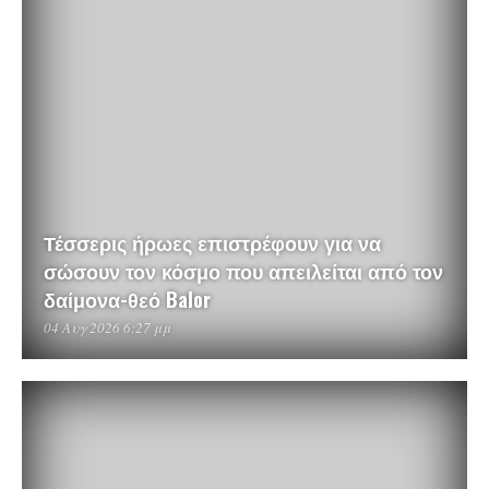
Τέσσερις ήρωες επιστρέφουν για να
σώσουν τον κόσμο που απειλείται από τον
δαίμονα-θεό Balor
04 Αυγ 2026 6:27 μμ