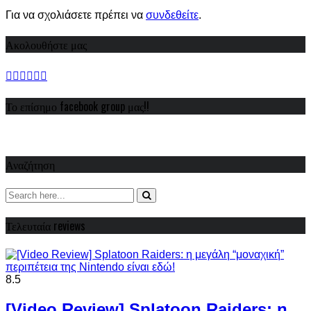
Για να σχολιάσετε πρέπει να
συνδεθείτε
.
Ακολουθήστε μας
Το επίσημο facebook group μας!!
Αναζήτηση
Τελευταία reviews
8.5
[Video Review] Splatoon Raiders: η