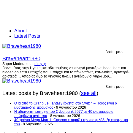
About
Latest Posts
Βρείτε με σε
Braveheart1980
Super Moderator
at
ninty.gr
Γεννημένος στην Hyrule, καταδικασμένος να κυνηγά μανιτάρια, headshots και
hidden objects! Ευτυχώς που υπάρχει και το πάνω-πάνω, κάτω-κάτω, αριστερά-
αριστερά .... Απορίας άξιο το γεγονός πως με αντέχουν οι γύρω μου...
Βρείτε με σε
Latest posts by Braveheart1980
(
see all
)
Ο Id από το Granblue Fantasy έρχεται στο Switch – Ποιος είναι ο
μυστηριώδης ξιφομάχος
- 9 Αυγούστου 2026
H αδιανόητη επιτυχία του Cyberpunk 2077 με 40 εκατομμύρια
πωληθέντα αντίτυπα
- 8 Αυγούστου 2026
40 χρόνια Mega Man: Η Capcom ετοιμάζει την πιο φιλόδοξη επιστροφή
του
- 8 Αυγούστου 2026