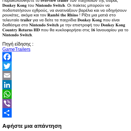
Παρακολουθήστε το 𝐨𝐯𝐞𝐫𝐯𝐢𝐞𝐰 𝐭𝐫𝐚𝐢𝐥𝐞𝐫 των παιχνιδιών της σειράς
𝐃𝐨𝐧𝐤𝐞𝐲 𝐊𝐨𝐧𝐠 του 𝐍𝐢𝐧𝐭𝐞𝐧𝐝𝐨 𝐒𝐰𝐢𝐭𝐜𝐡. Οι παίκτες μπορούν να
ποδοπατήσουν εχθρούς, να ανατινάξουν βαρέλια και να οδηγήσουν
ρουκέτες, ακόμα και τον 𝐑𝐚𝐦𝐛𝐢 𝐭𝐡𝐞 𝐑𝐡𝐢𝐧𝐨 ! Ρίξτε μια ματιά στο
τελευταίο 𝐭𝐫𝐚𝐢𝐥𝐞𝐫 για να δείτε τα παιχνίδια 𝐃𝐨𝐧𝐤𝐞𝐲 𝐊𝐨𝐧𝐠 που είναι
διαθέσιμα στο 𝐍𝐢𝐧𝐭𝐞𝐧𝐝𝐨 𝐒𝐰𝐢𝐭𝐜𝐡 με την επιστροφή του 𝐃𝐨𝐧𝐤𝐞𝐲 𝐊𝐨𝐧𝐠
𝐂𝐨𝐮𝐧𝐭𝐫𝐲 𝐑𝐞𝐭𝐮𝐫𝐧𝐬 𝐇𝐃 που θα κυκλοφορήσει στις 𝟏𝟔 Ιανουαρίου για το
𝐍𝐢𝐧𝐭𝐞𝐧𝐝𝐨 𝐒𝐰𝐢𝐭𝐜𝐡.
Πηγή είδησης :
GameTrailers
Facebook
Twitter
Email
LinkedIn
WhatsApp
Viber
Share
Αφήστε μια απάντηση