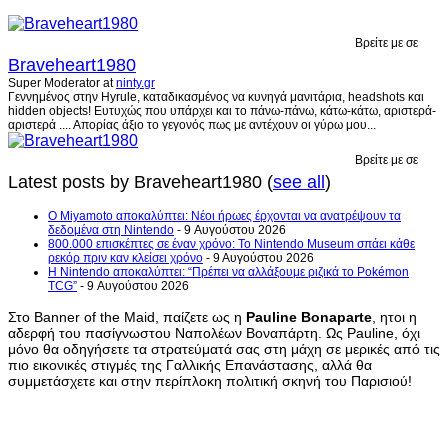
Βρείτε με σε
Braveheart1980
Super Moderator
at
ninty.gr
Γεννημένος στην Hyrule, καταδικασμένος να κυνηγά μανιτάρια, headshots και
hidden objects! Ευτυχώς που υπάρχει και το πάνω-πάνω, κάτω-κάτω, αριστερά-
αριστερά .... Απορίας άξιο το γεγονός πως με αντέχουν οι γύρω μου...
Βρείτε με σε
Latest posts by Braveheart1980
(
see all
)
Ο Miyamoto αποκαλύπτει: Νέοι ήρωες έρχονται να ανατρέψουν τα
δεδομένα στη Nintendo
- 9 Αυγούστου 2026
800.000 επισκέπτες σε έναν χρόνο: Το Nintendo Museum σπάει κάθε
ρεκόρ πριν καν κλείσει χρόνο
- 9 Αυγούστου 2026
Η Nintendo αποκαλύπτει: “Πρέπει να αλλάξουμε ριζικά το Pokémon
TCG”
- 9 Αυγούστου 2026
Στο Banner of the Maid, παίζετε ως η
Pauline Bonaparte
, ητοι η
αδερφή του πασίγνωστου Ναπολέων Βοναπάρτη. Ως Pauline, όχι
μόνο θα οδηγήσετε τα στρατεύματά σας στη μάχη σε μερικές από τις
πιο εικονικές στιγμές της Γαλλικής Επανάστασης, αλλά θα
συμμετάσχετε και στην περίπλοκη πολιτική σκηνή του Παρισιού!