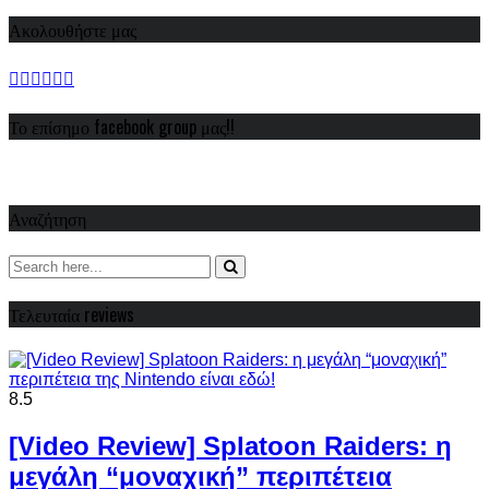
Ακολουθήστε μας
Το επίσημο facebook group μας!!
Αναζήτηση
Τελευταία reviews
8.5
[Video Review] Splatoon Raiders: η
μεγάλη “μοναχική” περιπέτεια