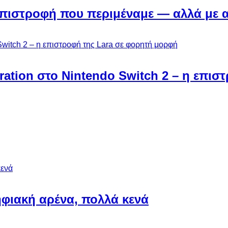
Η επιστροφή που περιμέναμε — αλλά με 
ebration στο Nintendo Switch 2 – η επι
φιακή αρένα, πολλά κενά