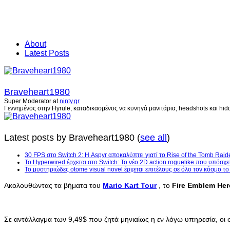
About
Latest Posts
Braveheart1980
Super Moderator
at
ninty.gr
Γεννημένος στην Hyrule, καταδικασμένος να κυνηγά μανιτάρια, headshots και hidd
Latest posts by Braveheart1980
(
see all
)
30 FPS στο Switch 2: Η Aspyr αποκαλύπτει γιατί το Rise of the Tomb Raid
Το Hyperwired έρχεται στο Switch: Το νέο 2D action roguelike που υπόσχε
Το μυστηριώδες otome visual novel έρχεται επιτέλους σε όλο τον κόσμο τ
Ακολουθώντας τα βήματα του
Mario Kart Tour
, το
Fire Emblem He
Σε αντάλλαγμα των 9,49$ που ζητά μηνιαίως η εν λόγω υπηρεσία, 