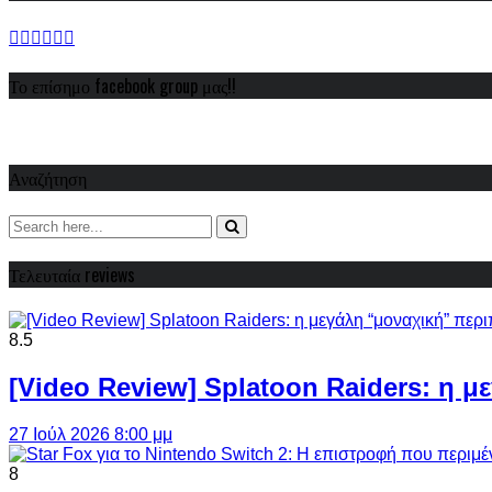
Το επίσημο facebook group μας!!
Αναζήτηση
Τελευταία reviews
8.5
[Video Review] Splatoon Raiders: η μ
27 Ιούλ 2026 8:00 μμ
8