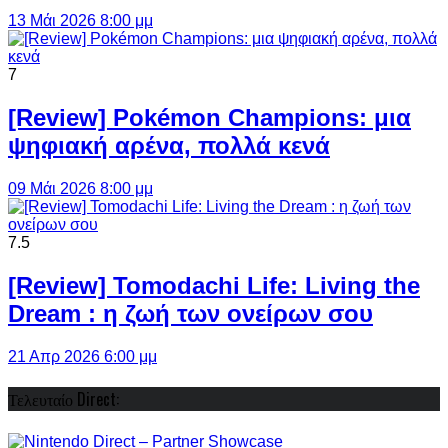
13 Μάι 2026 8:00 μμ
7
[Review] Pokémon Champions: μια
ψηφιακή αρένα, πολλά κενά
09 Μάι 2026 8:00 μμ
7.5
[Review] Tomodachi Life: Living the
Dream : η ζωή των ονείρων σου
21 Απρ 2026 6:00 μμ
Τελευταίο Direct: