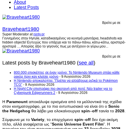
About
Latest Posts
Βρείτε με σε
Braveheart1980
Super Moderator
at
ninty.gr
Γεννημένος στην Hyrule, καταδικασμένος να κυνηγά μανιτάρια, headshots και
hidden objects! Ευτυχώς που υπάρχει και το πάνω-πάνω, κάτω-κάτω, αριστερά-
αριστερά .... Απορίας άξιο το γεγονός πως με αντέχουν οι γύρω μου...
Βρείτε με σε
Latest posts by Braveheart1980
(
see all
)
800.000 επισκέπτες σε έναν χρόνο: Το Nintendo Museum σπάει κάθε
ρεκόρ πριν καν κλείσει χρόνο
- 9 Αυγούστου 2026
Η Nintendo αποκαλύπτει: “Πρέπει να αλλάξουμε ριζικά το Pokémon
TCG”
- 9 Αυγούστου 2026
Η Night City επιστρέφει πιο σκοτεινή από ποτέ: Νέο trailer για το
Cyberpunk Edgerunners 2
- 9 Αυγούστου 2026
Η
Paramount
αποκάλυψε ορισμένα από τα μελλοντικά της σχέδια
στον κινηματογράφο, με το πιο εντυπωσιακό να είναι ότι ο
Sonic
the
Hedgehog
θα λάβει μια ολοκαίνουργια
spin
–
off
ταινία το
2028
.
Σύμφωνα με το
Variety
, το επερχόμενο
spin
–
off
δεν έχει ακόμη
τίτλο, αλλά αναφέρεται ως “
Sonic
Universe
Event
Film
“. Η
πρεμιέρα του είναι προγραμματισμένη για τις
22
Δεκεμβρίου
2028