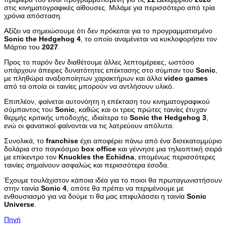
στις κινηματογραφικές αίθουσες. Μιλάμε για περισσότερο από τρία
χρόνια απόσταση.
Αξίζει να σημειώσουμε ότι δεν πρόκειται για το προγραμματισμένο
Sonic
the
Hedgehog
4
, το οποίο αναμένεται να κυκλοφορήσει τον
Μάρτιο του
2027
.
Προς το παρόν δεν διαθέτουμε άλλες λεπτομέρειες, ωστόσο
υπάρχουν άπειρες δυνατότητες επέκτασης στο σύμπαν του
Sonic
,
με πληθώρα αναξιοποίητων χαρακτήρων και άλλα
video
games
από τα οποία οι ταινίες μπορούν να αντλήσουν υλικό.
Επιπλέον, φαίνεται αυτονόητη η επέκταση του κινηματογραφικού
σύμπαντος του
Sonic
, καθώς και οι τρεις πρώτες ταινίες έτυχαν
θερμής κριτικής υποδοχής, ιδιαίτερα το
Sonic
the
Hedgehog
3
,
ενώ οι φανατικοί φαίνονται να τις λατρεύουν απόλυτα.
Συνολικά, το
franchise
έχει αποφέρει πάνω από ένα δισεκατομμύριο
δολάρια στο παγκόσμιο
box
office
και γέννησε μια τηλεοπτική σειρά
με επίκεντρο τον
Knuckles
the
Echidna
, επομένως περισσότερες
ταινίες σημαίνουν ασφαλώς και περισσότερα έσοδα.
Έχουμε τουλάχιστον κάποια ιδέα για το ποιοι θα πρωταγωνιστήσουν
στην ταινία
Sonic
4
, οπότε θα πρέπει να περιμένουμε με
ενθουσιασμό για να δούμε τι θα μας επιφυλάσσει η ταινία
Sonic
Universe
.
Πηγή