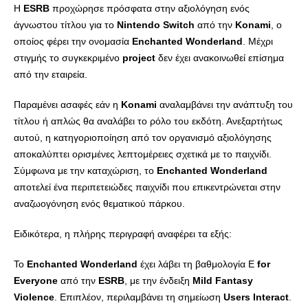
Η
ESRB
προχώρησε πρόσφατα στην αξιολόγηση ενός
άγνωστου τίτλου για το
Nintendo
Switch
από την
Konami
, ο
οποίος φέρει την ονομασία
Enchanted
Wonderland
. Μέχρι
στιγμής το συγκεκριμένο
project
δεν έχει ανακοινωθεί επίσημα
από την εταιρεία.
Παραμένει ασαφές εάν η
Konami
αναλαμβάνει την ανάπτυξη του
τίτλου ή απλώς θα αναλάβει το ρόλο του εκδότη. Ανεξαρτήτως
αυτού, η κατηγοριοποίηση από τον οργανισμό αξιολόγησης
αποκαλύπτει ορισμένες λεπτομέρειες σχετικά με το παιχνίδι.
Σύμφωνα με την καταχώριση, το
Enchanted
Wonderland
αποτελεί ένα περιπετειώδες παιχνίδι που επικεντρώνεται στην
αναζωογόνηση ενός θεματικού πάρκου.
Ειδικότερα, η πλήρης περιγραφή αναφέρει τα εξής:
Το
Enchanted
Wonderland
έχει λάβει τη βαθμολογία E
for
Everyone
από την
ESRB
, με την ένδειξη
Mild
Fantasy
Violence
. Επιπλέον, περιλαμβάνει τη σημείωση
Users
Interact
.