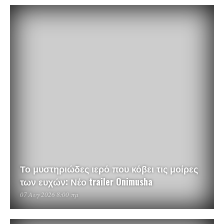
Το μυστηριώδες ιερό που κόβει τις μοίρες
των ευχών: Νέο trailer Onimusha
07 Αυγ 2026 8:00 πμ