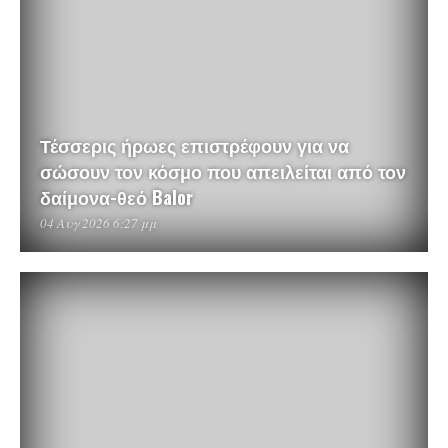
Τέσσερις ήρωες επιστρέφουν για να
σώσουν τον κόσμο που απειλείται από τον
δαίμονα-θεό Balor
04 Αυγ 2026 6:27 μμ