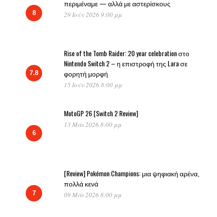
περιμέναμε — αλλά με αστερίσκους
8
29 Ιούν 2026 9:00 μμ
Rise of the Tomb Raider: 20 year celebration στο
Nintendo Switch 2 – η επιστροφή της Lara σε
φορητή μορφή
7.8
15 Ιούν 2026 8:00 μμ
MotoGP 26 [Switch 2 Review]
13 Μάι 2026 8:00 μμ
6
[Review] Pokémon Champions: μια ψηφιακή αρένα,
πολλά κενά
7
09 Μάι 2026 8:00 μμ