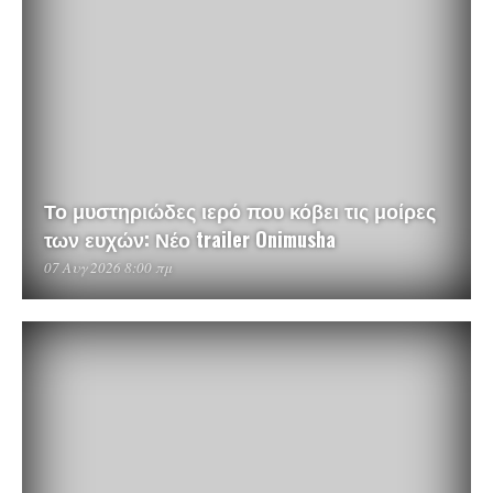
Το μυστηριώδες ιερό που κόβει τις μοίρες
των ευχών: Νέο trailer Onimusha
07 Αυγ 2026 8:00 πμ