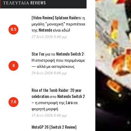
ΤΕΛΕΥΤΑΊΑ REVIEWS
[Video Review] Splatoon Raiders: η
μεγάλη “μοναχική” περιπέτεια
της Nintendo είναι εδώ!
8.5
27 Ιούλ 2026 8:00 μμ
Star Fox για το Nintendo Switch 2:
Η επιστροφή που περιμέναμε
— αλλά με αστερίσκους
8
29 Ιούν 2026 9:00 μμ
Rise of the Tomb Raider: 20 year
celebration στο Nintendo Switch 2
– η επιστροφή της Lara σε
7.8
φορητή μορφή
15 Ιούν 2026 8:00 μμ
MotoGP 26 [Switch 2 Review]