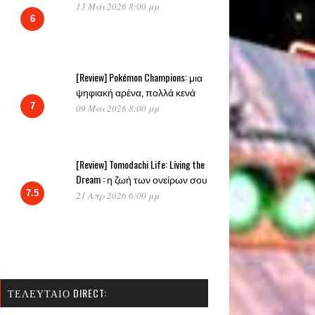
13 Μάι 2026 8:00 μμ
6
[Review] Pokémon Champions: μια
ψηφιακή αρένα, πολλά κενά
7
09 Μάι 2026 8:00 μμ
[Review] Tomodachi Life: Living the
Dream : η ζωή των ονείρων σου
7.5
21 Απρ 2026 6:00 μμ
ΤΕΛΕΥΤΑΊΟ DIRECT: