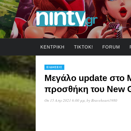
ΚΕΝΤΡΙΚΉ
TIKTOK!
FORUM
ΕΙΔΉΣΕΙΣ
Μεγάλο update στο M
προσθήκη του New 
On 15 Απρ 2021 6:00 μμ
, by
Braveheart1980