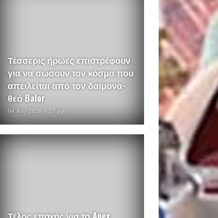
Τέσσερις ήρωες επιστρέφουν
για να σώσουν τον κόσμο που
απειλείται από τον δαίμονα-
θεό Balor
04 Αυγ 2026 6:27 μμ
Τέλος εποχής για το Apex