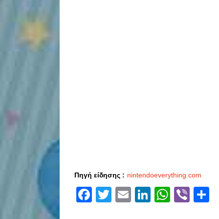
Πηγή είδησης :
nintendoeverything.com
Facebook
Twitter
Email
LinkedIn
Whats
Vibe
S