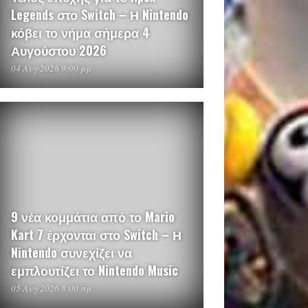
Legends στο Switch – Η Nintendo
κόβει το νήμα σήμερα 4
Αυγούστου 2026
04 Αυγ 2026 9:00 μμ
9 νέα κομμάτια από το Mario
Kart 7 έρχονται στο Switch – Η
Nintendo συνεχίζει να
εμπλουτίζει το Nintendo Music
05 Αυγ 2026 8:00 πμ