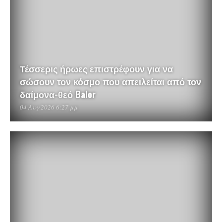
Τέσσερις ήρωες επιστρέφουν για να
σώσουν τον κόσμο που απειλείται από τον
δαίμονα-θεό Balor
04 Αυγ 2026 6:27 μμ