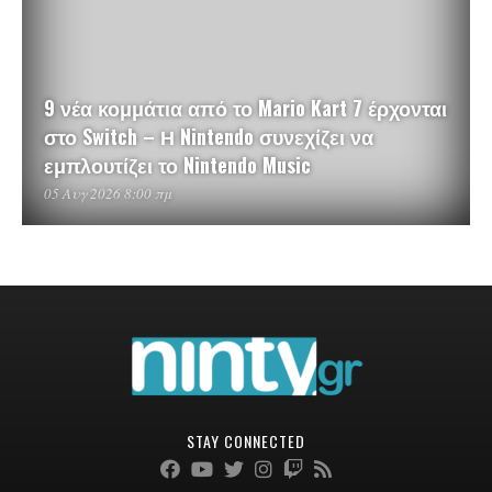
9 νέα κομμάτια από το Mario Kart 7 έρχονται
στο Switch – Η Nintendo συνεχίζει να
εμπλουτίζει το Nintendo Music
05 Αυγ 2026 8:00 πμ
STAY CONNECTED