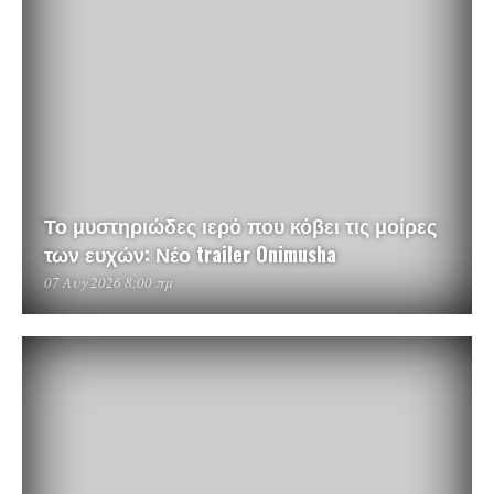
Το μυστηριώδες ιερό που κόβει τις μοίρες
των ευχών: Νέο trailer Onimusha
07 Αυγ 2026 8:00 πμ