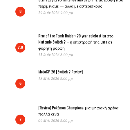
περιμέναμε — αλλά με αστερίσκους
8
29 Ιούν 2026 9:00 μμ
Rise of the Tomb Raider: 20 year celebration στο
Nintendo Switch 2 – η επιστροφή της Lara σε
φορητή μορφή
7.8
15 Ιούν 2026 8:00 μμ
MotoGP 26 [Switch 2 Review]
13 Μάι 2026 8:00 μμ
6
[Review] Pokémon Champions: μια ψηφιακή αρένα,
πολλά κενά
7
09 Μάι 2026 8:00 μμ