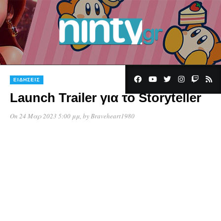
ΕΙΔΉΣΕΙΣ
Launch Trailer για το Storyteller
On 24 Μαρ 2023 5:00 μμ
, by
Braveheart1980