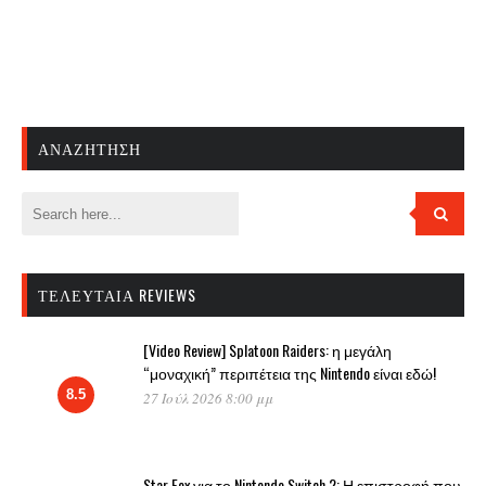
ΑΝΑΖΉΤΗΣΗ
ΤΕΛΕΥΤΑΊΑ REVIEWS
[Video Review] Splatoon Raiders: η μεγάλη
“μοναχική” περιπέτεια της Nintendo είναι εδώ!
8.5
27 Ιούλ 2026 8:00 μμ
Star Fox για το Nintendo Switch 2: Η επιστροφή που