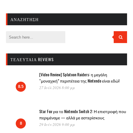
ΑΝΑΖΉΤΗΣΗ
ΤΕΛΕΥΤΑΊΑ REVIEWS
[Video Review] Splatoon Raiders: η μεγάλη
“μοναχική” περιπέτεια της Nintendo είναι εδώ!
8.5
27 Ιούλ 2026 8:00 μμ
Star Fox για το Nintendo Switch 2: Η επιστροφή που
περιμέναμε — αλλά με αστερίσκους
8
29 Ιούν 2026 9:00 μμ