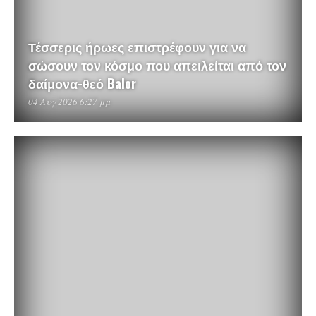
Τέσσερις ήρωες επιστρέφουν για να
σώσουν τον κόσμο που απειλείται από τον
δαίμονα-θεό Balor
04 Αυγ 2026 6:27 μμ