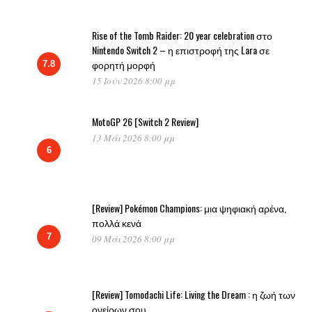
Rise of the Tomb Raider: 20 year celebration στο
Nintendo Switch 2 – η επιστροφή της Lara σε
φορητή μορφή
7.8
15 Ιούν 2026 8:00 μμ
MotoGP 26 [Switch 2 Review]
13 Μάι 2026 8:00 μμ
6
[Review] Pokémon Champions: μια ψηφιακή αρένα,
πολλά κενά
7
09 Μάι 2026 8:00 μμ
[Review] Tomodachi Life: Living the Dream : η ζωή των
ονείρων σου