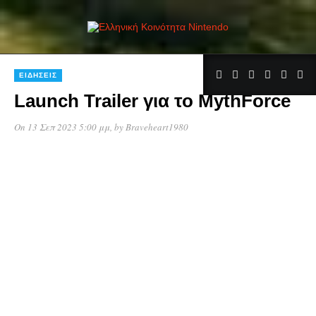
ΕΙΔΉΣΕΙΣ
Launch Trailer για το MythForce
On 13 Σεπ 2023 5:00 μμ
, by
Braveheart1980