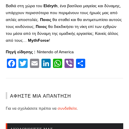
Βαθιά στη χώρα του
Eldryth
, ένα βασίλειο μαγείας και δύναμης,
υπάρχουν περισσότερα που περιμένουν τους ήρωές μας από
απλές αποστολές.
Ποιος
θα σταθεί και θα αντιμετωπίσει αυτούς
τους κινδύνους;
Ποιος
θα διεκδικήσει τη νίκη επί των εχθρών
του μέσα από τη δύναμη της ομαδικής εργασίας; Κανείς άλλος
από τους…
MythForce
!
Πηγή είδησης :
Nintendo of America
Facebook
Twitter
Email
LinkedIn
WhatsApp
Viber
Share
ΑΦΉΣΤΕ ΜΙΑ ΑΠΆΝΤΗΣΗ
Για να σχολιάσετε πρέπει να
συνδεθείτε
.
ΑΚΟΛΟΥΘΉΣΤΕ ΜΑΣ