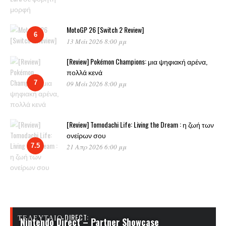
MotoGP 26 [Switch 2 Review]
6
13 Μάι 2026 8:00 μμ
[Review] Pokémon Champions: μια ψηφιακή αρένα,
πολλά κενά
7
09 Μάι 2026 8:00 μμ
[Review] Tomodachi Life: Living the Dream : η ζωή των
ονείρων σου
7.5
21 Απρ 2026 6:00 μμ
ΤΕΛΕΥΤΑΊΟ DIRECT:
Nintendo Direct – Partner Showcase