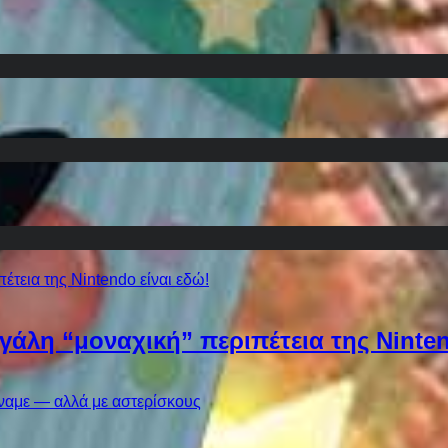
εγάλη “μοναχική” περιπέτεια της Ninten