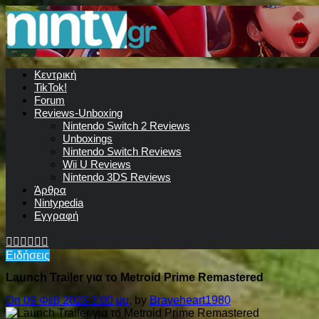
Κεντρική
TikTok!
Forum
Reviews-Unboxing
Nintendo Switch 2 Reviews
Unboxings
Nintendo Switch Reviews
Wii U Reviews
Nintendo 3DS Reviews
Άρθρα
Nintypedia
Εγγραφή
Ειδήσεις
Launch Trailer για το Metroid Prime Remastered
On 09 Φεβ 2023 3:00 μμ
, by
Braveheart1980