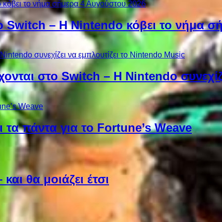
ο Switch – Η Nintendo κόβει το νήμα σ
χονται στο Switch – Η Nintendo συνεχίζ
 τα πάντα για το Fortune’s Weave
και θα μοιάζει έτσι