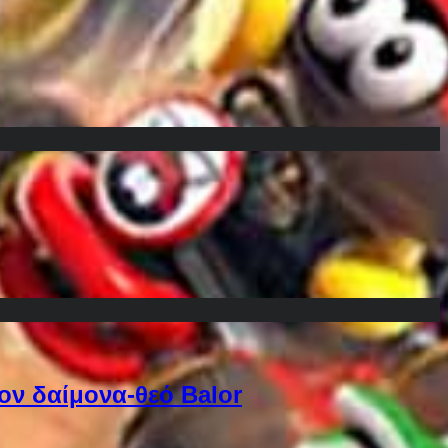
ον δαίμονα-θεό Balor