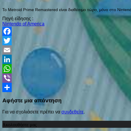
Το Metroid Prime Remastered είναι διαθέσιμο τώρα, μόνο στο Nintend
Πηγή είδησης :
Nintendo of America
Facebook
Twitter
Email
LinkedIn
WhatsApp
Viber
Share
Αφήστε μια απάντηση
Για να σχολιάσετε πρέπει να
συνδεθείτε
.
Ακολουθήστε μας