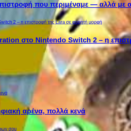
Η επιστροφή που περιμέναμε — αλλά με 
ebration στο Nintendo Switch 2 – η επι
φιακή αρένα, πολλά κενά