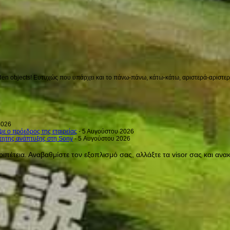
en objects! Ευτυχώς που υπάρχει και το πάνω-πάνω, κάτω-κάτω, αριστερά-αριστερά 
2026
ψε ο πρόεδρος της εταιρείας
- 5 Αυγούστου 2026
ρτητης ανάπτυξης στη Sony
- 5 Αυγούστου 2026
ριπέτεια. Αναβαθμίστε τον εξοπλισμό σας, αλλάξτε τα visor σας και α