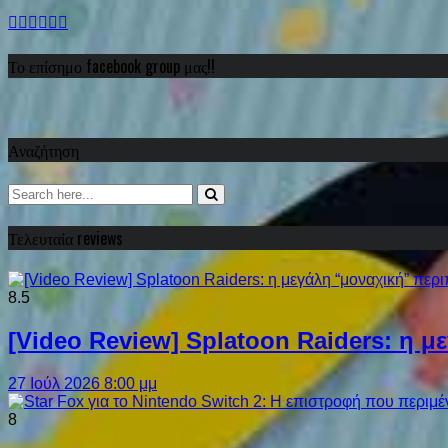
Το επίσημο facebook group μας!!
Αναζήτηση
Τελευταία reviews
8.5
[Video Review] Splatoon Raiders: η μ
27 Ιούλ 2026 8:00 μμ
8