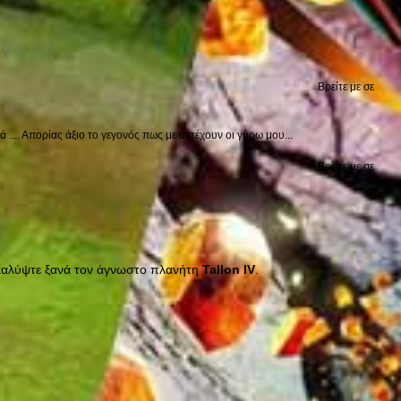
Βρείτε με σε
.... Απορίας άξιο το γεγονός πως με αντέχουν οι γύρω μου...
Βρείτε με σε
νακαλύψτε ξανά τον άγνωστο πλανήτη
Tallon IV
.