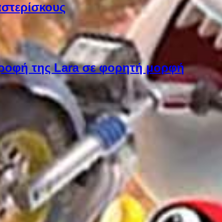
αστερίσκους
στροφή της Lara σε φορητή μορφή