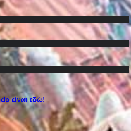
do είναι εδώ!