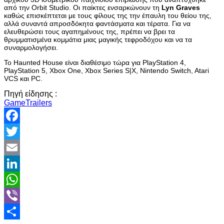
από την Orbit Studio. Οι παίκτες ενσαρκώνουν τη
Lyn Graves
καθώς επισκέπτεται με τους φίλους της την έπαυλη του θείου της,
αλλά συναντά απροσδόκητα φαντάσματα και τέρατα. Για να
ελευθερώσει τους αγαπημένους της, πρέπει να βρει τα
θρυμματισμένα κομμάτια μιας μαγικής τεφροδόχου και να τα
συναρμολογήσει.
Το Haunted House είναι διαθέσιμο τώρα για PlayStation 4,
PlayStation 5, Xbox One, Xbox Series S|X, Nintendo Switch, Atari
VCS και PC.
Πηγή είδησης :
GameTrailers
Facebook
Twitter
Email
LinkedIn
WhatsApp
Viber