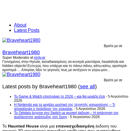
About
Latest Posts
Βρείτε με σε
Braveheart1980
Super Moderator
at
ninty.gr
Γεννημένος στην Hyrule, καταδικασμένος να κυνηγά μανιτάρια, headshots και
hidden objects! Ευτυχώς που υπάρχει και το πάνω-πάνω, κάτω-κάτω, αριστερά-
αριστερά .... Απορίας άξιο το γεγονός πως με αντέχουν οι γύρω μου...
Βρείτε με σε
Latest posts by Braveheart1980
(
see all
)
Το Game & Watch επιστρέφει το 2026 – και θα μοιάζει έτσι
- 5 Αυγούστου
2026
Η Nintendo και το μεγάλο μυστικό της τεχνητής νοημοσύνης – Τι
αποκάλυψε ο πρόεδρος της εταιρείας
- 5 Αυγούστου 2026
Το Orbitals έρχεται στο Switch με φυσική έκδοση – Η απάντηση της
ανεξάρτητης ανάπτυξης στη Sony
- 5 Αυγούστου 2026
Το
Haunted House
είναι μια
επανασχεδιασμένη
έκδοση του
αρχικού 3D ισομετρικού παιχνιδιού επιβίωσης που αναπτύχθηκε