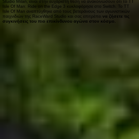
Studio Milan, είναι στην ευχάριστη θέση να ανακοινώσουν ότι το TT
Isle Of Man: Ride on the Edge 3 κυκλοφόρησε στο Switch. Το TT
Isle Of Man αναπτύχθηκε από τους βετεράνους των αγωνιστικών
παιχνιδιών της RaceWard Studio και σας επιτρέπει
να ζήσετε τις
συγκινήσεις του πιο επικίνδυνου αγώνα στον κόσμο.