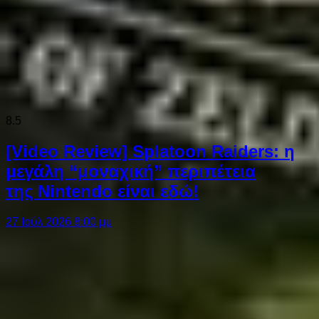
8.5
[Video Review] Splatoon Raiders: η
μεγάλη “μοναχική” περιπέτεια
της Nintendo είναι εδώ!
27 Ιούλ 2026 8:00 μμ