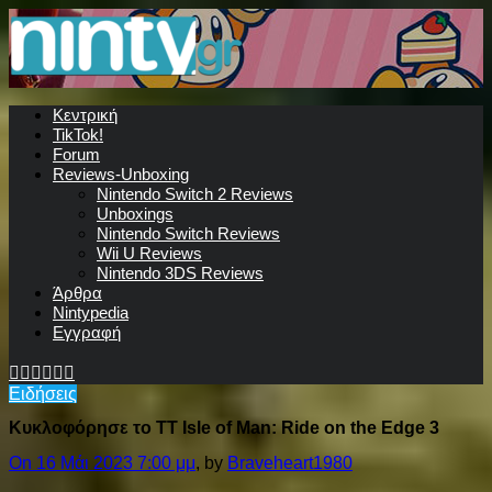
Κεντρική
TikTok!
Forum
Reviews-Unboxing
Nintendo Switch 2 Reviews
Unboxings
Nintendo Switch Reviews
Wii U Reviews
Nintendo 3DS Reviews
Άρθρα
Nintypedia
Εγγραφή
Ειδήσεις
Κυκλοφόρησε το TT Isle of Man: Ride on the Edge 3
On 16 Μάι 2023 7:00 μμ
, by
Braveheart1980