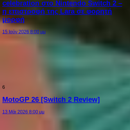
celebration στο Nintendo Switch 2 –
η επιστροφή της Lara σε φορητή
μορφή
15 Ιούν 2026 8:00 μμ
6
MotoGP 26 [Switch 2 Review]
13 Μάι 2026 8:00 μμ