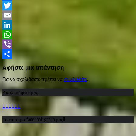
Facebook
Twitter
Email
LinkedIn
WhatsApp
Viber
Share
Αφήστε μια απάντηση
Για να σχολιάσετε πρέπει να
συνδεθείτε
.
Ακολουθήστε μας
Το επίσημο facebook group μας!!