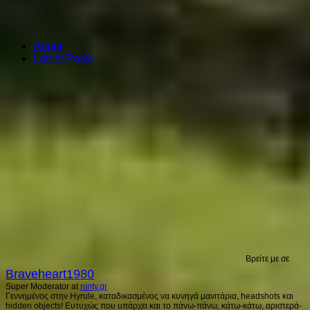
About
Latest Posts
Βρείτε με σε
Braveheart1980
Super Moderator
at
ninty.gr
Γεννημένος στην Hyrule, καταδικασμένος να κυνηγά μανιτάρια, headshots και
hidden objects! Ευτυχώς που υπάρχει και το πάνω-πάνω, κάτω-κάτω, αριστερά-