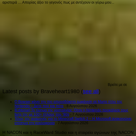
αριστερά .... Απορίας άξιο το γεγονός πως με αντέχουν οι γύρω μου...
Βρείτε με σε
Latest posts by Braveheart1980
(
see all
)
Ο Bowser κάνει την πιο απροσδόκητη εμφάνιση σε Mario τίτλο της
Nintendo – Δείτε πού και πότε
- 8 Αυγούστου 2026
[Editorial] Το τίμημα της νοσταλγίας: Όταν η Nintendo προκάλεσε τους
fans της με 100+ τίτλους του ’90s
- 7 Αυγούστου 2026
Τέλος της αναμονής για το Minecraft Switch 2 – Η Microsoft ανακοινώνει
επίσημα την κυκλοφορία
- 7 Αυγούστου 2026
Η NACON και η RaceWard Studio και η εταιρεία αγώνων της NACON