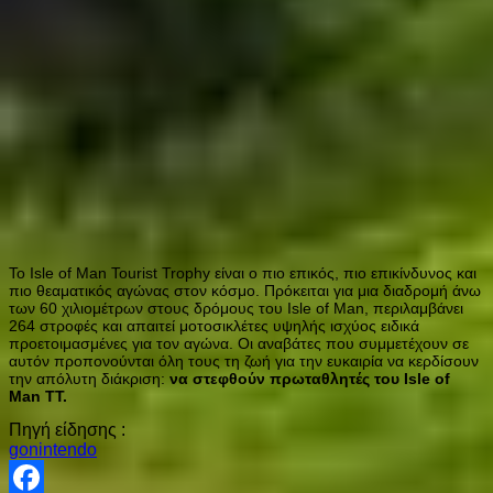
Το Isle of Man Tourist Trophy είναι ο πιο επικός, πιο επικίνδυνος και
πιο θεαματικός αγώνας στον κόσμο. Πρόκειται για μια διαδρομή άνω
των 60 χιλιομέτρων στους δρόμους του Isle of Man, περιλαμβάνει
264 στροφές και απαιτεί μοτοσικλέτες υψηλής ισχύος ειδικά
προετοιμασμένες για τον αγώνα. Οι αναβάτες που συμμετέχουν σε
αυτόν προπονούνται όλη τους τη ζωή για την ευκαιρία να κερδίσουν
την απόλυτη διάκριση:
να στεφθούν πρωταθλητές του Isle of
Man TT.
Πηγή είδησης :
gonintendo