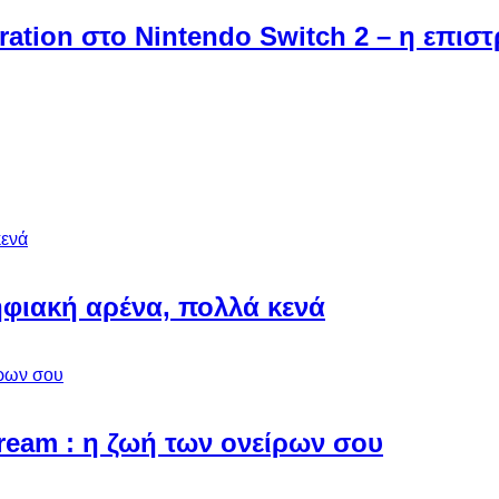
ebration στο Nintendo Switch 2 – η επι
φιακή αρένα, πολλά κενά
Dream : η ζωή των ονείρων σου