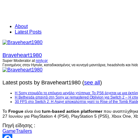
About
Latest Posts
Braveheart1980
Super Moderator
at
ninty.gr
Γεννημένος στην Hyrule, καταδικασμένος να κυνηγά μανιτάρια, headshots και hidd
Latest posts by Braveheart1980
(
see all
)
Η Sony ετοιμάζει το επόμενο μεγάλο χτύπημα: Το PS6 έρχεται με μια έκπλη
Η Bethesda απαντά στη Sony με remastered Oblivion για Switch 2 – Η επι
30 FPS στο Switch 2: Η Aspyr αποκαλύπτει γιατί το Rise of the Tomb Raid
Το
Frogue
είναι ένα
turn-based action platformer
που αναπτύχθηκε α
27 Ιουνίου για PlayStation 4 (PS4), PlayStation 5 (PS5), Xbox One, X
Πηγή είδησης :
GameTrailers