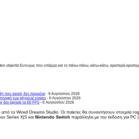
en objects! Ευτυχώς που υπάρχει και το πάνω-πάνω, κάτω-κάτω, αριστερά-αριστερά 
ξη που κανείς δεν περιμένει
- 6 Αυγούστου 2026
στροφή των physical copies
- 6 Αυγούστου 2026
er δεν έφτασε τα 60 FPS
- 6 Αυγούστου 2026
πό το Wired Dreams Studio. Οι παίκτες θα συναντήσουν στοιχεία rogue-l
box Series X|S και
Nintendo Switch
παράλληλα με την έκδοση για PC 