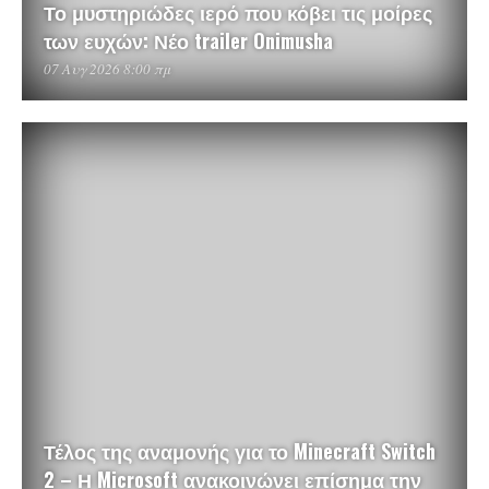
Το μυστηριώδες ιερό που κόβει τις μοίρες
των ευχών: Νέο trailer Onimusha
07 Αυγ 2026 8:00 πμ
Τέλος της αναμονής για το Minecraft Switch
2 – Η Microsoft ανακοινώνει επίσημα την