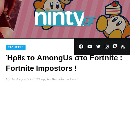
ΕΙΔΉΣΕΙΣ
Ήρθε το AmongUs στο Fortnite :
Fortnite Impostors !
On 18 Αυγ 2021 8:00 μμ
, by
Braveheart1980