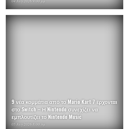
04 Αυγ 2026 9:00 μμ
9 νέα κομμάτια από το Mario Kart 7 έρχονται
στο Switch – Η Nintendo συνεχίζει να
εμπλουτίζει το Nintendo Music
05 Αυγ 2026 8:00 πμ