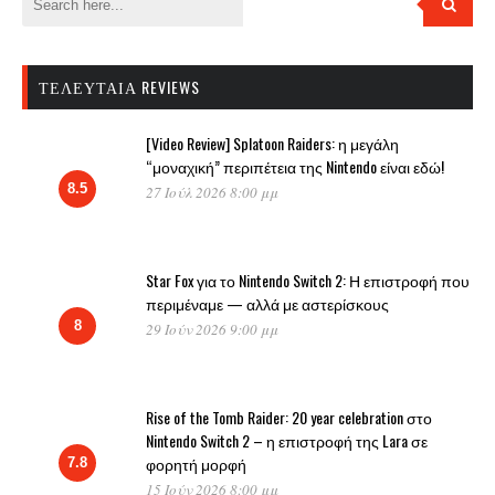
ΤΕΛΕΥΤΑΊΑ REVIEWS
[Video Review] Splatoon Raiders: η μεγάλη
“μοναχική” περιπέτεια της Nintendo είναι εδώ!
8.5
27 Ιούλ 2026 8:00 μμ
Star Fox για το Nintendo Switch 2: Η επιστροφή που
περιμέναμε — αλλά με αστερίσκους
8
29 Ιούν 2026 9:00 μμ
Rise of the Tomb Raider: 20 year celebration στο
Nintendo Switch 2 – η επιστροφή της Lara σε
φορητή μορφή
7.8
15 Ιούν 2026 8:00 μμ