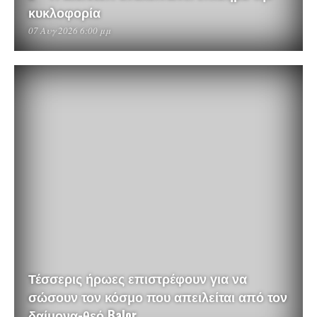
κυκλοφορία
07 Αυγ 2026 6:00 μμ
Τέσσερις ήρωες επιστρέφουν για να
σώσουν τον κόσμο που απειλείται από τον
δαίμονα-θεό Balor