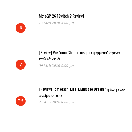
MotoGP 26 [Switch 2 Review]
13 Μάι 2026 8:00 μμ
6
[Review] Pokémon Champions: μια ψηφιακή αρένα,
πολλά κενά
7
09 Μάι 2026 8:00 μμ
[Review] Tomodachi Life: Living the Dream : η ζωή των
ονείρων σου
7.5
21 Απρ 2026 6:00 μμ