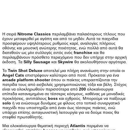
Η σειρά
Nitrome
Classics
περιλαμβάνει παλαιότερους τίτλους που
έχουν μεταφερθεί με αγάπη και από το μηδέν. Αυτά τα παιχνίδια
προσφέρουν υψηλότερους ρυθμούς καρέ, αναλογίες πλήρους
οθόνης και μουσική ανώτερης ποιότητας, ενώ πολλά από αυτά θα
διατεθούν ως μίνι συλλογές εντός ενός
franchise
και θα
περιλαμβάνουν πρόσθετο περιεχόμενο που δεν υπήρχε στην αρχική
έκδοση. Τα
Silly
Sausage
και
Skywire
θα ακολουθήσουν αργότερα.
Το
Twin
Shot
Deluxe
αποτελεί μια πλήρη ανανέωση στην οποία οι
Angel
Cats
επιστρέφουν καλύτεροι από ποτέ. Πρόκειται για ένα
arcade
platform
shooter
όπου οι παίκτες υπερασπίζονται την
πατρίδα τους από εισβολείς χρησιμοποιώντας τόξα και βέλη. Στόχος
είναι να ολοκληρωθούν περισσότερα από
200
ολοκαίνουργια
επίπεδα κατανεμημένα σε τέσσερις κόσμους, καθένας με μοναδικές
προκλήσεις, αντιπάλους
boss
και εχθρούς. Μπορούμε να παίξουμε
solo
ή να ενώσουμε δυνάμεις με φίλους στο τοπικό συνεργατικό
παιχνίδι που υποστηρίζει από έναν έως τέσσερις παίκτες, ενώ
υπάρχει επίσης ανταγωνιστική λειτουργία για να δούμε ποιος θα
στεφθεί πρωταθλητής.
Μια ολοκαίνουργια θεματική περιοχή
Atlantis
περιμένει να