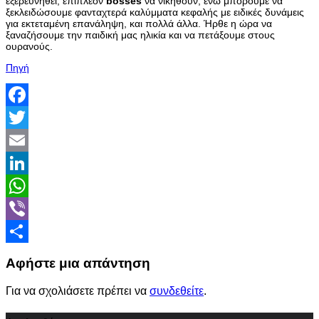
εξερευνηθεί, επιπλέον
bosses
να νικηθούν, ενώ μπορούμε να
ξεκλειδώσουμε φανταχτερά καλύμματα κεφαλής με ειδικές δυνάμεις
για εκτεταμένη επανάληψη, και πολλά άλλα. Ήρθε η ώρα να
ξαναζήσουμε την παιδική μας ηλικία και να πετάξουμε στους
ουρανούς.
Πηγή
Facebook
Twitter
Email
LinkedIn
WhatsApp
Viber
Share
Αφήστε μια απάντηση
Για να σχολιάσετε πρέπει να
συνδεθείτε
.