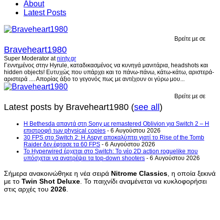
About
Latest Posts
Βρείτε με σε
Braveheart1980
Super Moderator
at
ninty.gr
Γεννημένος στην Hyrule, καταδικασμένος να κυνηγά μανιτάρια, headshots και
hidden objects! Ευτυχώς που υπάρχει και το πάνω-πάνω, κάτω-κάτω, αριστερά-
αριστερά .... Απορίας άξιο το γεγονός πως με αντέχουν οι γύρω μου...
Βρείτε με σε
Latest posts by Braveheart1980
(
see all
)
Η Bethesda απαντά στη Sony με remastered Oblivion για Switch 2 – Η
επιστροφή των physical copies
- 6 Αυγούστου 2026
30 FPS στο Switch 2: Η Aspyr αποκαλύπτει γιατί το Rise of the Tomb
Raider δεν έφτασε τα 60 FPS
- 6 Αυγούστου 2026
Το Hyperwired έρχεται στο Switch: Το νέο 2D action roguelike που
υπόσχεται να ανατρέψει τα top-down shooters
- 6 Αυγούστου 2026
Σήμερα ανακοινώθηκε η νέα σειρά
Nitrome
Classics
, η οποία ξεκινά
με το
Twin
Shot
Deluxe
. Το παιχνίδι αναμένεται να κυκλοφορήσει
στις αρχές του
2026
.