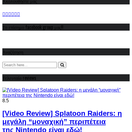
Ακολουθήστε μας
Το επίσημο facebook group μας!!
Αναζήτηση
Τελευταία reviews
8.5
[Video Review] Splatoon Raiders: η
μεγάλη “μοναχική” περιπέτεια
της Nintendo είναι εδώ!