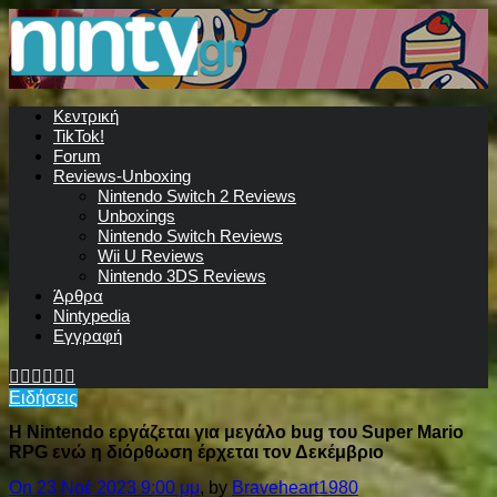
Κεντρική
TikTok!
Forum
Reviews-Unboxing
Nintendo Switch 2 Reviews
Unboxings
Nintendo Switch Reviews
Wii U Reviews
Nintendo 3DS Reviews
Άρθρα
Nintypedia
Εγγραφή
Ειδήσεις
Η Nintendo εργάζεται για μεγάλο bug του Super Mario
RPG ενώ η διόρθωση έρχεται τον Δεκέμβριο
On 23 Νοέ 2023 9:00 μμ
, by
Braveheart1980