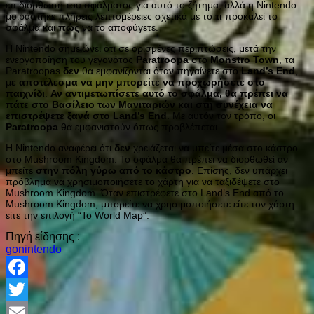
επιδιόρθωση του σφάλματος για αυτό το ζήτημα, αλλά η Nintendo
μοιράστηκε πλήρεις λεπτομέρειες σχετικά με το
τι
προκαλεί το
σφάλμα και
πώς
να το αποφύγετε.
Η Nintendo σημειώνει ότι σε ορισμένες περιπτώσεις, μετά την
ενεργοποίηση του γεγονότος
Paratroopa
στο
Monstro Town
, τα
Paratroopas
δεν
θα εμφανίζονται όταν πηγαίνετε στο
Land’s End
,
μ
ε αποτέλεσμα να μην μπορείτε να προχωρήσετε στο
παιχνίδι
.
Αν αντιμετωπίσετε αυτό το σφάλμα, θα πρέπει να
πάτε στο Βασίλειο των Μανιταριών και στη συνέχεια να
επιστρέψετε ξανά στο Land’s End
. Με αυτόν τον τρόπο, οι
Paratroopa
θα εμφανιστούν όπως προβλέπεται.
Η Nintendo αναφέρει ότι
δεν
χρειάζεται να μπείτε μέσα στο κάστρο
στο Mushroom Kingdom. Το σφάλμα θα πρέπει να διορθωθεί αν
μπείτε
στην πόλη γύρω από το κάστρο
. Επίσης, δεν υπάρχει
πρόβλημα να χρησιμοποιήσετε το χάρτη για να ταξιδέψετε στο
Mushroom Kingdom. Όταν επιστρέφετε στο Land’s End από το
Mushroom Kingdom, μπορείτε να χρησιμοποιήσετε είτε τον χάρτη
είτε την επιλογή “To World Map”.
Πηγή είδησης :
gonintendo
Facebook
Twitter