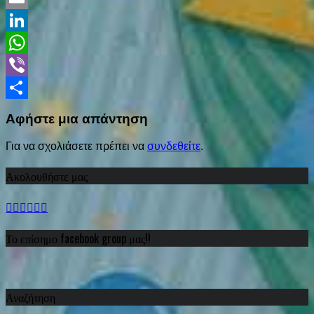
Email
LinkedIn
WhatsApp
Viber
Share
Αφήστε μια απάντηση
Για να σχολιάσετε πρέπει να
συνδεθείτε
.
Ακολουθήστε μας
Το επίσημο facebook group μας!!
Αναζήτηση