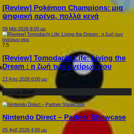
[Review] Pokémon Champions: μια
ψηφιακή αρένα, πολλά κενά
09 Μάι 2026 8:00 μμ
7.5
[Review] Tomodachi Life: Living the
Dream : η ζωή των ονείρων σου
21 Απρ 2026 6:00 μμ
Τελευταίο Direct:
Nintendo Direct – Partner Showcase
05 Φεβ 2026 4:00 μμ