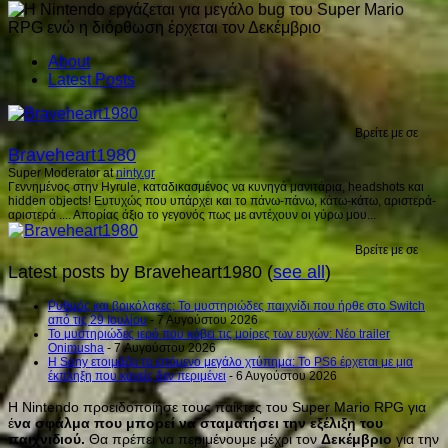
About
Latest Posts
Βρείτε με σε
Braveheart1980
Super Moderator
at
ninty.gr
Γεννημένος στην Hyrule, καταδικασμένος να κυνηγά μανιτάρια, headshots και
hidden objects! Ευτυχώς που υπάρχει και το πάνω-πάνω, κάτω-κάτω, αριστερά-
αριστερά .... Απορίας άξιο το γεγονός πως με αντέχουν οι γύρω μου...
Βρείτε με σε
Latest posts by Braveheart1980
(
see all
)
Ρυθμός και βρικόλακες: Το μυστηριώδες παιχνίδι που ήρθε στο Switch
από τις 29 Ιουλίου
- 7 Αυγούστου 2026
Το μυστηριώδες ιερό που κόβει τις μοίρες των ευχών: Νέο trailer
Onimusha
- 7 Αυγούστου 2026
Η Sony ετοιμάζει το επόμενο μεγάλο χτύπημα: Το PS6 έρχεται με μια
έκπληξη που κανείς δεν περιμένει
- 6 Αυγούστου 2026
Η Nintendo προειδοποίησε τους παίκτες του Super Mario RPG για
έ
να σφάλμα που μπορεί να σταματήσει την εξέλιξη του
παιχνιδιού.
Θα πρέπει να περιμένουμε μέχρι τον
Δεκέμβριο
για την