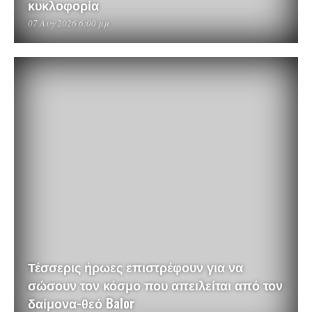
κυκλοφορία
07 Αυγ 2026 6:00 μμ
Τέσσερις ήρωες επιστρέφουν για να
σώσουν τον κόσμο που απειλείται από τον
δαίμονα-θεό Balor