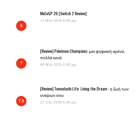
MotoGP 26 [Switch 2 Review]
13 Μάι 2026 8:00 μμ
6
[Review] Pokémon Champions: μια ψηφιακή αρένα,
πολλά κενά
7
09 Μάι 2026 8:00 μμ
[Review] Tomodachi Life: Living the Dream : η ζωή των
ονείρων σου
7.5
21 Απρ 2026 6:00 μμ