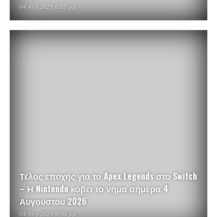
04 Αυγ 2026 6:27 μμ
Τέλος εποχής για το Apex Legends στο Switch
– Η Nintendo κόβει το νήμα σήμερα 4
Αυγούστου 2026
04 Αυγ 2026 9:00 μμ