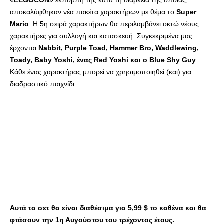
«
LEGOCON
» εκπομπή της κατά τη διάρκεια της οποίας,
αποκαλύφθηκαν νέα πακέτα χαρακτήρων με θέμα το
Super
Mario
. Η 5η σειρά χαρακτήρων θα περιλαμβάνει οκτώ νέους
χαρακτήρες για συλλογή και κατασκευή. Συγκεκριμένα μας
έρχονται
Nabbit, Purple Toad, Hammer Bro, Waddlewing,
Toady, Baby Yoshi, ένας Red Yoshi και ο Blue Shy Guy
.
Κάθε ένας χαρακτήρας μπορεί να χρησιμοποιηθεί (και) για
διαδραστικό παιχνίδι.
Αυτά τα σετ θα είναι διαθέσιμα για 5,99 $ το καθένα και θα
φτάσουν την 1η Αυγούστου του τρέχοντος έτους.