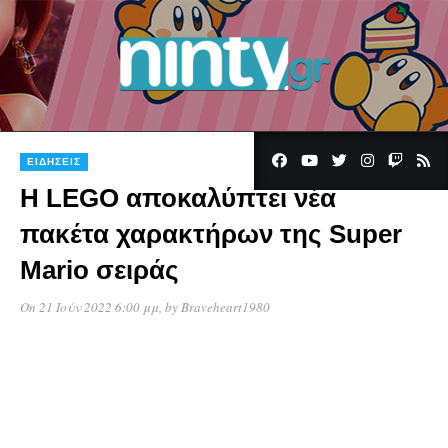
ΕΙΔΉΣΕΙΣ
Η LEGO αποκαλύπτει νέα
πακέτα χαρακτήρων της Super
Mario σειράς
On 21 Ιούν 2022 6:00 μμ
, by
Braveheart1980