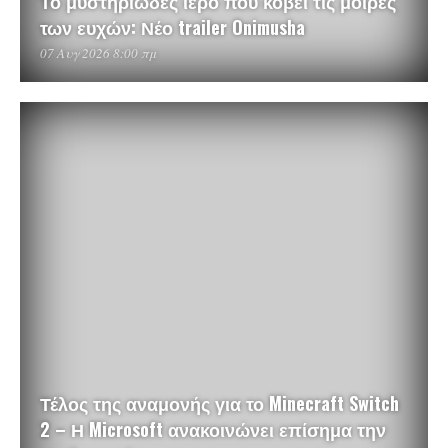
Το μυστηριώδες ιερό που κόβει τις μοίρες
των ευχών: Νέο trailer Onimusha
07 Αυγ 2026 8:00 πμ
Τέλος της αναμονής για το Minecraft Switch
2 – Η Microsoft ανακοινώνει επίσημα την