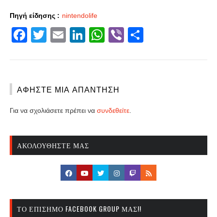
Πηγή είδησης :
nintendolife
Facebook
Twitter
Email
LinkedIn
WhatsApp
Viber
Share
ΑΦΉΣΤΕ ΜΙΑ ΑΠΆΝΤΗΣΗ
Για να σχολιάσετε πρέπει να
συνδεθείτε
.
ΑΚΟΛΟΥΘΉΣΤΕ ΜΑΣ
ΤΟ ΕΠΊΣΗΜΟ FACEBOOK GROUP ΜΑΣ!!