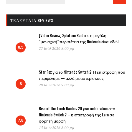
ΤΕΛΕΥΤΑΊΑ REVIEWS
[Video Review] Splatoon Raiders: η μεγάλη
“μοναχική” περιπέτεια της Nintendo είναι εδώ!
8.5
27 Ιούλ 2026 8:00 μμ
Star Fox για το Nintendo Switch 2: Η επιστροφή που
περιμέναμε — αλλά με αστερίσκους
8
29 Ιούν 2026 9:00 μμ
Rise of the Tomb Raider: 20 year celebration στο
Nintendo Switch 2 – η επιστροφή της Lara σε
φορητή μορφή
7.8
15 Ιούν 2026 8:00 μμ