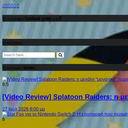
Το επίσημο facebook group μας!!
Αναζήτηση
Τελευταία reviews
8.5
[Video Review] Splatoon Raiders: η μ
27 Ιούλ 2026 8:00 μμ
8