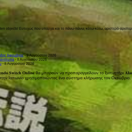
en objects! Ευτυχώς που υπάρχει και το πάνω-πάνω, κάτω-κάτω, αριστερά-αριστερά 
ιώδης ξιφομάχος
- 9 Αυγούστου 2026
 αντίτυπα
- 8 Αυγούστου 2026
υ
- 8 Αυγούστου 2026
𝐭𝐞𝐧𝐝𝐨 𝐒𝐰𝐢𝐭𝐜𝐡 𝐎𝐧𝐥𝐢𝐧𝐞 θα μπορούν να προπαραγγείλουν το ξυπνητήρι 
 στην Ιαπωνία χρησιμοποιώντας ένα σύστημα κλήρωσης τον Οκτώβριο.