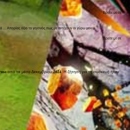
Βρείτε με σε
.... Απορίας άξιο το γεγονός πως με αντέχουν οι γύρω μου...
Βρείτε με σε
𝐀𝐥𝐚𝐫𝐦𝐨 από τα μέσα Δεκεμβρίου 𝟐𝟎𝟐𝟒. Η ζήτηση για τη συσκευή ήταν