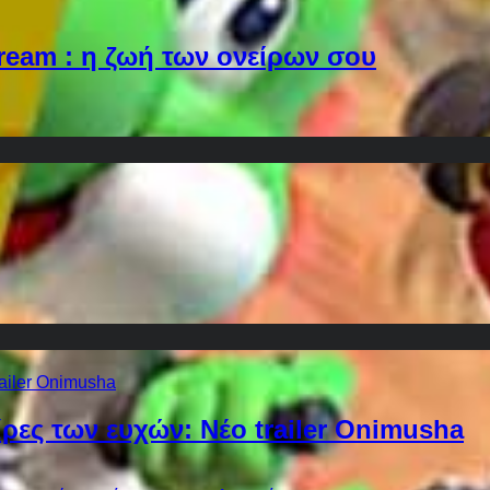
Dream : η ζωή των ονείρων σου
ίρες των ευχών: Νέο trailer Onimusha