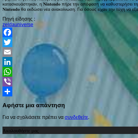
κατασκευάστηκαν, η 𝐍𝐢𝐧𝐭𝐞𝐧𝐝𝐨 πήρε την απόφαση να καθυστερήσει
𝐍𝐢𝐧𝐭𝐞𝐧𝐝𝐨 θα εκδώσει νέα ανακοίνωση. Για όσους είχαν την τύχη να 
Πηγή είδησης :
zeldauniverse
Facebook
Twitter
Email
LinkedIn
WhatsApp
Viber
Share
Αφήστε μια απάντηση
Για να σχολιάσετε πρέπει να
συνδεθείτε
.
Ακολουθήστε μας