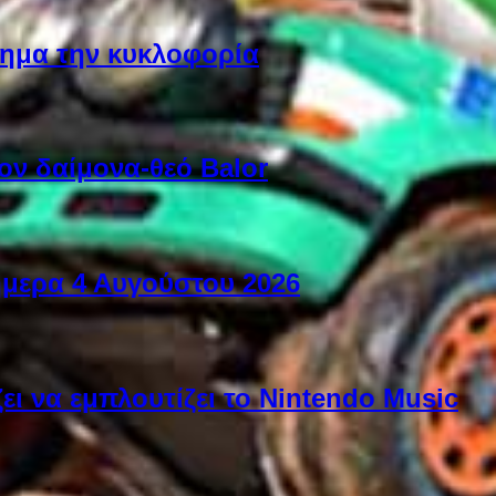
ίσημα την κυκλοφορία
ον δαίμονα-θεό Balor
ήμερα 4 Αυγούστου 2026
ει να εμπλουτίζει το Nintendo Music