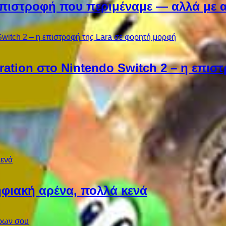
Η επιστροφή που περιμέναμε — αλλά με 
ebration στο Nintendo Switch 2 – η επι
φιακή αρένα, πολλά κενά