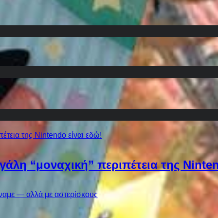
εγάλη “μοναχική” περιπέτεια της Ninten