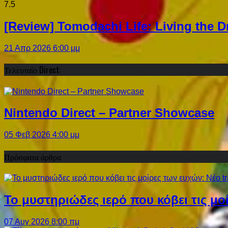
7.5
[Review] Tomodachi Life: Living the 
21 Απρ 2026 6:00 μμ
Τελευταίο Direct:
Nintendo Direct – Partner Showcase
05 Φεβ 2026 4:00 μμ
Πρόσφατα άρθρα
Το μυστηριώδες ιερό που κόβει τις μο
07 Αυγ 2026 8:00 πμ