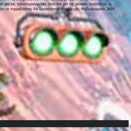
ο για τις προπαραγγελίες όσο και για τις γενικές πωλήσεις, η
α ότι οι παραδόσεις θα ξεκινήσουν στις αρχές Φεβρουαρίου 𝟐𝟎𝟐𝟓.