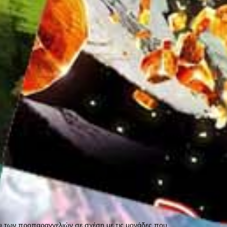
όγκου των προπαραγγελιών σε σχέση με τις μονάδες που