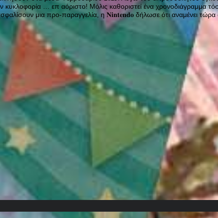
 την κυκλοφορία … επ αόριστο! Μόλις καθοριστεί ένα χρονοδιάγραμμα τόσ
εξασφαλίσουν μια προ-παραγγελία, η 𝐍𝐢𝐧𝐭𝐞𝐧𝐝𝐨 δήλωσε ότι αναμένει τώρ