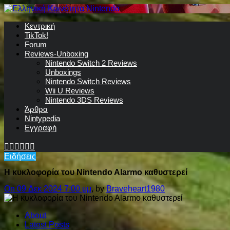
Κεντρική
TikTok!
Forum
Reviews-Unboxing
Nintendo Switch 2 Reviews
Unboxings
Nintendo Switch Reviews
Wii U Reviews
Nintendo 3DS Reviews
Άρθρα
Nintypedia
Εγγραφή
Ειδήσεις
Η κυκλοφορία του Nintendo Alarmo καθυστερεί
On 09 Δεκ 2024 7:00 μμ
, by
Braveheart1980
About
Latest Posts