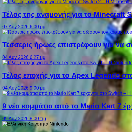
Τέλος της αναμονής για το Minecraft 
07 Αυγ 2026 6:00 μμ
Τέσσερις ήρωες επιστρέφουν για να σ
04 Αυγ 2026 6:27 μμ
Τέλος εποχής για το Apex Legends στ
04 Αυγ 2026 9:00 μμ
9 νέα κομμάτια από το Mario Kart 7 έρ
05 Αυγ 2026 8:00 πμ