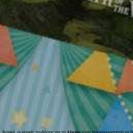
Αρχικά, οι γενικές πωλήσεις για το 𝐀𝐥𝐚𝐫𝐦𝐨 είχαν προγραμματιστε