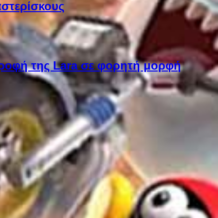
αστερίσκους
στροφή της Lara σε φορητή μορφή