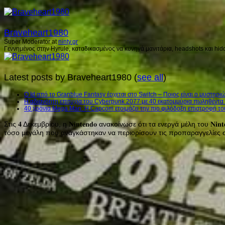
Braveheart1980
Super Moderator
at
ninty.gr
Γεννημένος στην Hyrule, καταδικασμένος να κυνηγά μανιτάρια, headshots και hidd
Latest posts by Braveheart1980
(
see all
)
Ο Id από το Granblue Fantasy έρχεται στο Switch – Ποιος είναι ο μυστηρ
H αδιανόητη επιτυχία του Cyberpunk 2077 με 40 εκατομμύρια πωληθέντα
40 χρόνια Mega Man: Η Capcom ετοιμάζει την πιο φιλόδοξη επιστροφή το
Στις 𝟒 Δεκεμβρίου, η 𝐍𝐢𝐧𝐭𝐞𝐧𝐝𝐨 ανακοίνωσε ότι τα ενεργά μέλη του 𝐍𝐢
τόσο μεγάλη που αναγκάστηκαν να περιορίσουν τις προπαραγγελίες