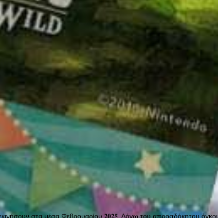
ί να ξεκινήσουν στα μέσα Φεβρουαρίου 𝟐𝟎𝟐𝟓. Λόγω του απροσδόκητου 