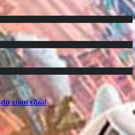
do είναι εδώ!