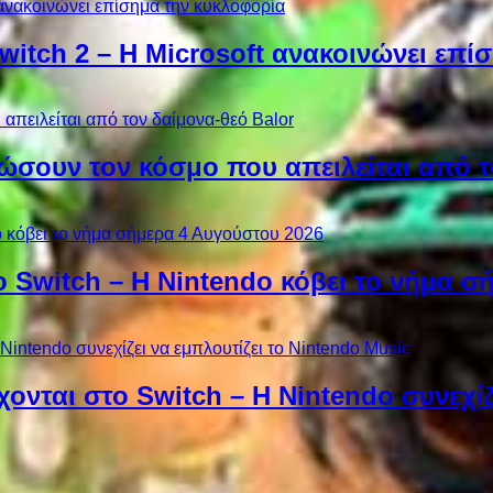
Switch 2 – Η Microsoft ανακοινώνει επ
ώσουν τον κόσμο που απειλείται από τ
ο Switch – Η Nintendo κόβει το νήμα σ
χονται στο Switch – Η Nintendo συνεχίζ