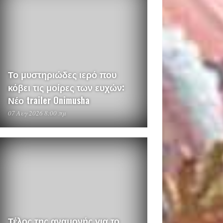
Το μυστηριώδες ιερό που
κόβει τις μοίρες των ευχών:
Νέο trailer Onimusha
07 Αυγ 2026 8:00 πμ
Τέλος της αναμονής για το