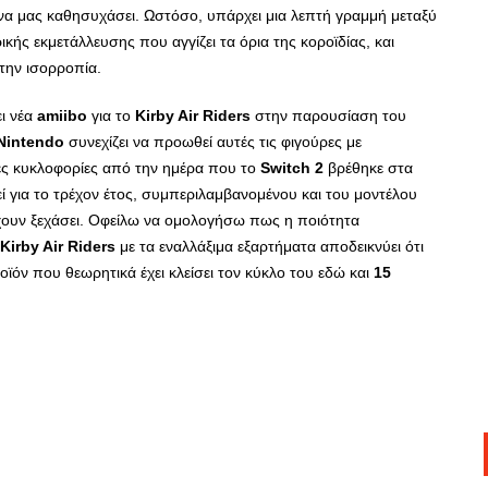
 να μας καθησυχάσει. Ωστόσο, υπάρχει μια λεπτή γραμμή μεταξύ
κής εκμετάλλευσης που αγγίζει τα όρια της κοροϊδίας, και
 την ισορροπία.
ει νέα
amiibo
για το
Kirby Air Riders
στην παρουσίαση του
Nintendo
συνεχίζει να προωθεί αυτές τις φιγούρες με
ς κυκλοφορίες από την ημέρα που το
Switch 2
βρέθηκε στα
 για το τρέχον έτος, συμπεριλαμβανομένου και του μοντέλου
χουν ξεχάσει. Οφείλω να ομολογήσω πως η ποιότητα
Kirby Air Riders
με τα εναλλάξιμα εξαρτήματα αποδεικνύει ότι
οϊόν που θεωρητικά έχει κλείσει τον κύκλο του εδώ και
15