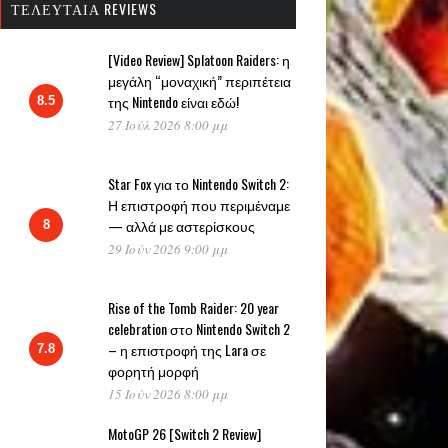
ΤΕΛΕΥΤΑΊΑ REVIEWS
[Video Review] Splatoon Raiders: η
μεγάλη “μοναχική” περιπέτεια
της Nintendo είναι εδώ!
8.5
27 Ιούλ 2026 8:00 μμ
Star Fox για το Nintendo Switch 2:
Η επιστροφή που περιμέναμε
— αλλά με αστερίσκους
8
29 Ιούν 2026 9:00 μμ
Rise of the Tomb Raider: 20 year
celebration στο Nintendo Switch 2
– η επιστροφή της Lara σε
7.8
φορητή μορφή
15 Ιούν 2026 8:00 μμ
MotoGP 26 [Switch 2 Review]