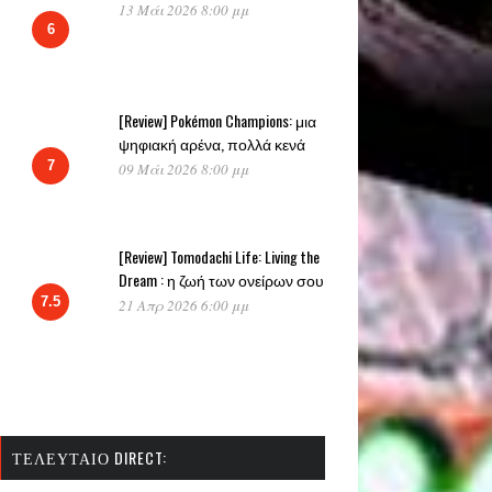
13 Μάι 2026 8:00 μμ
6
[Review] Pokémon Champions: μια
ψηφιακή αρένα, πολλά κενά
7
09 Μάι 2026 8:00 μμ
[Review] Tomodachi Life: Living the
Dream : η ζωή των ονείρων σου
7.5
21 Απρ 2026 6:00 μμ
ΤΕΛΕΥΤΑΊΟ DIRECT: