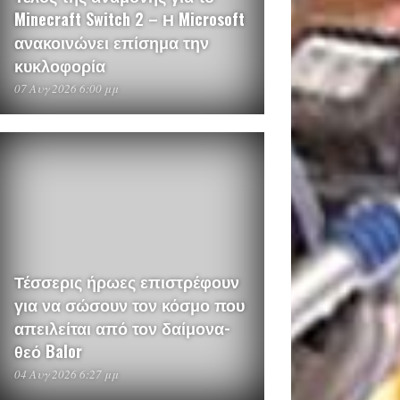
Minecraft Switch 2 – Η Microsoft
ανακοινώνει επίσημα την
κυκλοφορία
07 Αυγ 2026 6:00 μμ
Τέσσερις ήρωες επιστρέφουν
για να σώσουν τον κόσμο που
απειλείται από τον δαίμονα-
θεό Balor
04 Αυγ 2026 6:27 μμ