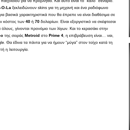
ιχνιδιού για να προβληθεί. Και αυτό είναι το “καλό” σενάριο.
-O-La
ξεκλειδώνουν skins για τη μηχανή και ένα ραδιόφωνο
 για βασικά χαρακτηριστικά που θα έπρεπε να είναι διαθέσιμα σε
ον κόστος των
40
ή
70
δολαρίων. Είναι εξοργιστικό να σκέφτεσαι
α όλους, γίνονται προνόμιο των λίγων. Και το κερασάκι στην
bo
της σειράς
Metroid
στο
Prime 4
, η επιβράβευση είναι… ναι,
le. Θα έδινα τα πάντα για να ήμουν “μύγα” στον τοίχο κατά τη
ή η λειτουργία.