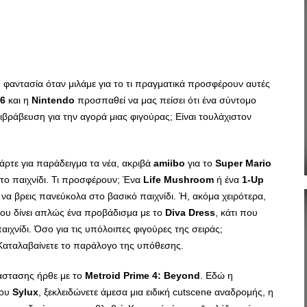
 φαντασία όταν μιλάμε για το τι πραγματικά προσφέρουν αυτές
6
και η
Nintendo
προσπαθεί να μας πείσει ότι ένα σύντομο
βράβευση για την αγορά μιας φιγούρας; Είναι τουλάχιστον
άρτε για παράδειγμα τα νέα, ακριβά
amiibo
για το
Super Mario
το παιχνίδι. Τι προσφέρουν; Ένα
Life Mushroom
ή ένα
1-Up
 να βρεις πανεύκολα στο βασικό παιχνίδι. Ή, ακόμα χειρότερα,
σου δίνει απλώς ένα προβάδισμα με το
Diva Dress
, κάτι που
αιχνίδι. Όσο για τις υπόλοιπες φιγούρες της σειράς;
Καταλαβαίνετε το παράλογο της υπόθεσης.
άστασης ήρθε με το
Metroid Prime 4: Beyond
. Εδώ η
ου
Sylux
, ξεκλειδώνετε άμεσα μια ειδική cutscene αναδρομής, η