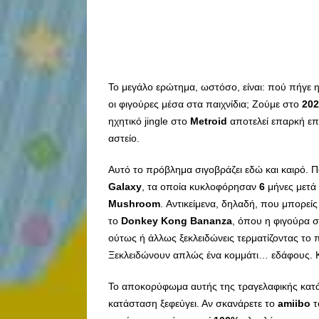
Το μεγάλο ερώτημα, ωστόσο, είναι: πού πήγε η
οι φιγούρες μέσα στα παιχνίδια; Ζούμε στο
202
ηχητικό jingle στο
Metroid
αποτελεί επαρκή επι
αστείο.
Αυτό το πρόβλημα σιγοβράζει εδώ και καιρό. Π
Galaxy
, τα οποία κυκλοφόρησαν
6
μήνες μετά 
Mushroom
. Αντικείμενα, δηλαδή, που μπορείς
το
Donkey Kong Bananza
, όπου η φιγούρα 
ούτως ή άλλως ξεκλειδώνεις τερματίζοντας το π
Ξεκλειδώνουν απλώς ένα κομμάτι… εδάφους. 
Το αποκορύφωμα αυτής της τραγελαφικής κατ
κατάσταση ξεφεύγει. Αν σκανάρετε το
amiibo
τ