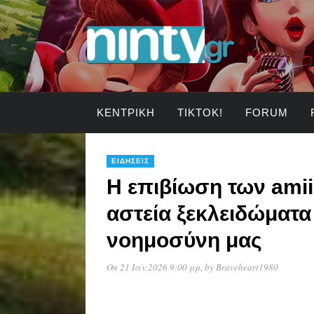
ΚΕΝΤΡΙΚΉ
TIKTOK!
FORUM
ΕΙΔΉΣΕΙΣ
Η επιβίωση των amii
αστεία ξεκλειδώματ
νοημοσύνη μας
On 21 Ιαν 2026 9:00 μμ
, by
Braveheart1980