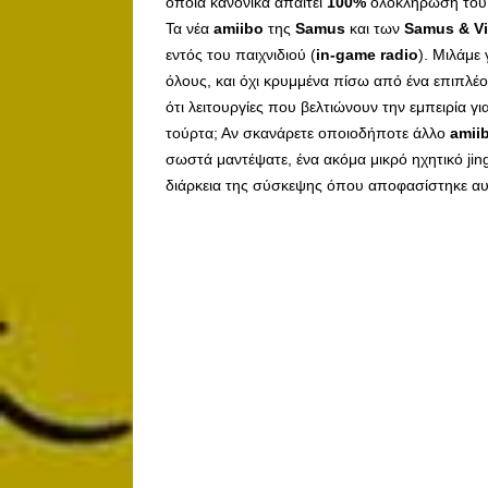
οποία κανονικά απαιτεί
100%
ολοκλήρωση του πα
Τα νέα
amiibo
της
Samus
και των
Samus & Vi
εντός του παιχνιδιού (
in-game radio
). Μιλάμε
όλους, και όχι κρυμμένα πίσω από ένα επιπλέ
ότι λειτουργίες που βελτιώνουν την εμπειρία γι
τούρτα; Αν σκανάρετε οποιοδήποτε άλλο
amii
σωστά μαντέψατε, ένα ακόμα μικρό ηχητικό jing
διάρκεια της σύσκεψης όπου αποφασίστηκε αυτ