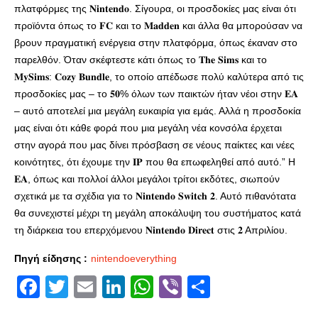
πλατφόρμες της 𝐍𝐢𝐧𝐭𝐞𝐧𝐝𝐨. Σίγουρα, οι προσδοκίες μας είναι ότι
προϊόντα όπως το 𝐅𝐂 και το 𝐌𝐚𝐝𝐝𝐞𝐧 και άλλα θα μπορούσαν να
βρουν πραγματική ενέργεια στην πλατφόρμα, όπως έκαναν στο
παρελθόν. Όταν σκέφτεστε κάτι όπως το 𝐓𝐡𝐞 𝐒𝐢𝐦𝐬 και το
𝐌𝐲𝐒𝐢𝐦𝐬: 𝐂𝐨𝐳𝐲 𝐁𝐮𝐧𝐝𝐥𝐞, το οποίο απέδωσε πολύ καλύτερα από τις
προσδοκίες μας – το 𝟓𝟎% όλων των παικτών ήταν νέοι στην 𝐄𝐀
– αυτό αποτελεί μια μεγάλη ευκαιρία για εμάς. Αλλά η προσδοκία
μας είναι ότι κάθε φορά που μια μεγάλη νέα κονσόλα έρχεται
στην αγορά που μας δίνει πρόσβαση σε νέους παίκτες και νέες
κοινότητες, ότι έχουμε την 𝐈𝐏 που θα επωφεληθεί από αυτό.” Η
𝐄𝐀, όπως και πολλοί άλλοι μεγάλοι τρίτοι εκδότες, σιωπούν
σχετικά με τα σχέδια για το 𝐍𝐢𝐧𝐭𝐞𝐧𝐝𝐨 𝐒𝐰𝐢𝐭𝐜𝐡 𝟐. Αυτό πιθανότατα
θα συνεχιστεί μέχρι τη μεγάλη αποκάλυψη του συστήματος κατά
τη διάρκεια του επερχόμενου 𝐍𝐢𝐧𝐭𝐞𝐧𝐝𝐨 𝐃𝐢𝐫𝐞𝐜𝐭 στις 𝟐 Απριλίου.
Πηγή είδησης :
nintendoeverything
Facebook
Twitter
Email
LinkedIn
WhatsApp
Viber
Share