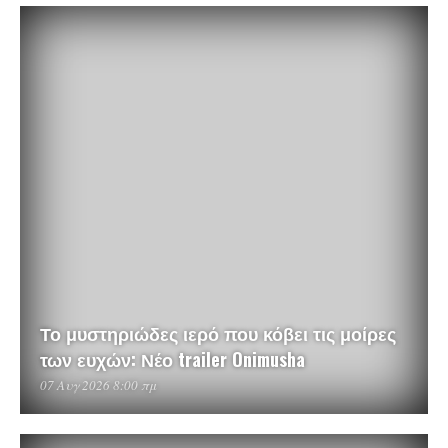
Το μυστηριώδες ιερό που κόβει τις μοίρες
των ευχών: Νέο trailer Onimusha
07 Αυγ 2026 8:00 πμ