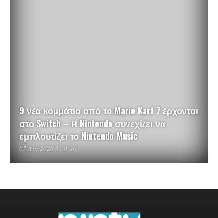
9 νέα κομμάτια από το Mario Kart 7 έρχονται
στο Switch – Η Nintendo συνεχίζει να
εμπλουτίζει το Nintendo Music
05 Αυγ 2026 8:00 πμ