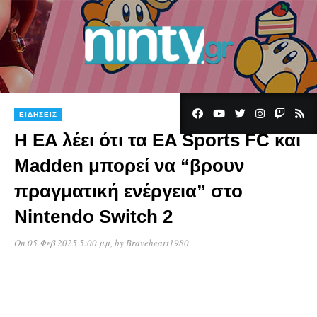
ΕΙΔΉΣΕΙΣ
Η EA λέει ότι τα EA Sports FC και
Madden μπορεί να “βρουν
πραγματική ενέργεια” στο
Nintendo Switch 2
On 05 Φεβ 2025 5:00 μμ
, by
Braveheart1980