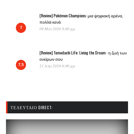
[Review] Pokémon Champions: μια ψηφιακή αρένα,
πολλά κενά
7
09 Μάι 2026 8:00 μμ
[Review] Tomodachi Life: Living the Dream : η ζωή των
ονείρων σου
7.5
21 Απρ 2026 6:00 μμ
ΤΕΛΕΥΤΑΊΟ DIRECT: