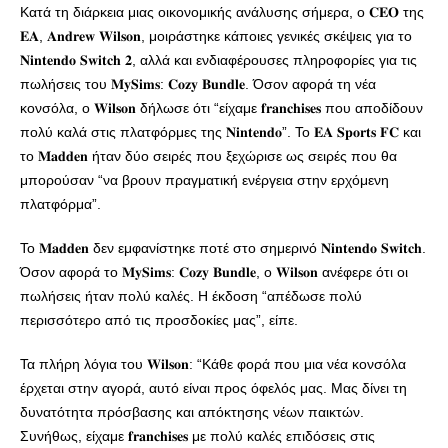
Κατά τη διάρκεια μιας οικονομικής ανάλυσης σήμερα, ο 𝐂𝐄𝐎 της
𝐄𝐀, 𝐀𝐧𝐝𝐫𝐞𝐰 𝐖𝐢𝐥𝐬𝐨𝐧, μοιράστηκε κάποιες γενικές σκέψεις για το
𝐍𝐢𝐧𝐭𝐞𝐧𝐝𝐨 𝐒𝐰𝐢𝐭𝐜𝐡 𝟐, αλλά και ενδιαφέρουσες πληροφορίες για τις
πωλήσεις του 𝐌𝐲𝐒𝐢𝐦𝐬: 𝐂𝐨𝐳𝐲 𝐁𝐮𝐧𝐝𝐥𝐞. Όσον αφορά τη νέα
κονσόλα, ο 𝐖𝐢𝐥𝐬𝐨𝐧 δήλωσε ότι “είχαμε 𝐟𝐫𝐚𝐧𝐜𝐡𝐢𝐬𝐞𝐬 που αποδίδουν
πολύ καλά στις πλατφόρμες της 𝐍𝐢𝐧𝐭𝐞𝐧𝐝𝐨”. Το 𝐄𝐀 𝐒𝐩𝐨𝐫𝐭𝐬 𝐅𝐂 και
το 𝐌𝐚𝐝𝐝𝐞𝐧 ήταν δύο σειρές που ξεχώρισε ως σειρές που θα
μπορούσαν “να βρουν πραγματική ενέργεια στην ερχόμενη
πλατφόρμα”.
Το 𝐌𝐚𝐝𝐝𝐞𝐧 δεν εμφανίστηκε ποτέ στο σημερινό 𝐍𝐢𝐧𝐭𝐞𝐧𝐝𝐨 𝐒𝐰𝐢𝐭𝐜𝐡.
Όσον αφορά το 𝐌𝐲𝐒𝐢𝐦𝐬: 𝐂𝐨𝐳𝐲 𝐁𝐮𝐧𝐝𝐥𝐞, ο 𝐖𝐢𝐥𝐬𝐨𝐧 ανέφερε ότι οι
πωλήσεις ήταν πολύ καλές. Η έκδοση “απέδωσε πολύ
περισσότερο από τις προσδοκίες μας”, είπε.
Τα πλήρη λόγια του 𝐖𝐢𝐥𝐬𝐨𝐧: “Κάθε φορά που μια νέα κονσόλα
έρχεται στην αγορά, αυτό είναι προς όφελός μας. Μας δίνει τη
δυνατότητα πρόσβασης και απόκτησης νέων παικτών.
Συνήθως, είχαμε 𝐟𝐫𝐚𝐧𝐜𝐡𝐢𝐬𝐞𝐬 με πολύ καλές επιδόσεις στις