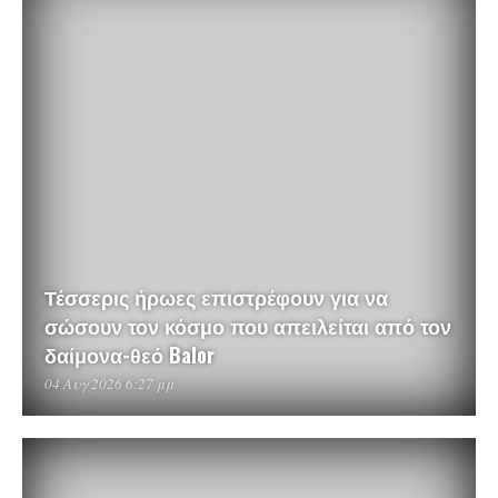
Τέσσερις ήρωες επιστρέφουν για να
σώσουν τον κόσμο που απειλείται από τον
δαίμονα-θεό Balor
04 Αυγ 2026 6:27 μμ