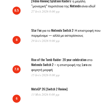
[Video Review] Splatoon Raiders: η μεγάλη
“μοναχική” περιπέτεια της Nintendo είναι εδώ!
8.5
27 Ιούλ 2026 8:00 μμ
Star Fox για το Nintendo Switch 2: Η επιστροφή που
περιμέναμε — αλλά με αστερίσκους
8
29 Ιούν 2026 9:00 μμ
Rise of the Tomb Raider: 20 year celebration στο
Nintendo Switch 2 – η επιστροφή της Lara σε
φορητή μορφή
7.8
15 Ιούν 2026 8:00 μμ
MotoGP 26 [Switch 2 Review]
13 Μάι 2026 8:00 μμ
6