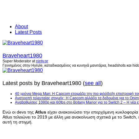
About
Latest Posts
Braveheart1980
Super Moderator
at
ninty.gr
Γεννημένος στην Hyrule, καταδικασμένος να κυνηγά μανιτάρια, headshots και hidd
Latest posts by Braveheart1980
(
see all
)
40 χρόνια Mega Man: Η Capcom ετοιμάζει την πιο φιλόδοξη επιστροφή το
Ανατροπή τελευταίας στιγμής: Η Capcom αλλάζει τα δεδομένα για το Onim
Αναβαθμίσεις 1080p και 60fps στο Botany Manor για το Switch 2 – Η νέα
Ενώ οι devs της
Atlus
είχαν ανακοινώσει την επερχόμενη κυκλοφορία
Atlus τελειώνει το 2019 με άλλη μια ανακοίνωση σχετικά με το Switc
αυτή τη στιγμή.