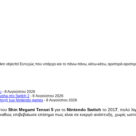
en objects! Ευτυχώς που υπάρχει και το πάνω-πάνω, κάτω-κάτω, αριστερά-αριστερά 
υ
- 8 Αυγούστου 2026
usha στο Switch 2
- 8 Αυγούστου 2026
 εποχή των Nintendo games
- 8 Αυγούστου 2026
 του
Shin Megami Tensei 5
για το
Nintendo Switch
το 201
7
, πολύ λί
h, καθώς επιβεβαίωσε επίσημα πως είναι σε ενεργό ανάπτυξη, χωρίς ωσ