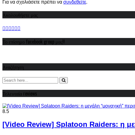
Για να σχολιάσετε πρέπει να
συνδεθείτε
.
Ακολουθήστε μας
Το επίσημο facebook group μας!!
Αναζήτηση
Τελευταία reviews
8.5
[Video Review] Splatoon Raiders: η μ