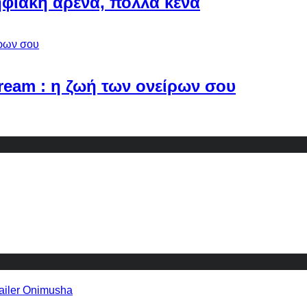
φιακή αρένα, πολλά κενά
Dream : η ζωή των ονείρων σου