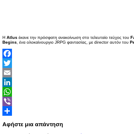
Η
Atlus
έκανε την πρόσφατη ανακοίνωση στο τελευταίο τεύχος του
F
Begins
, ένα ολοκαίνουργιο JRPG φαντασίας, με director αυτόν του
P
Facebook
Twitter
Email
LinkedIn
WhatsApp
Viber
Share
Αφήστε μια απάντηση