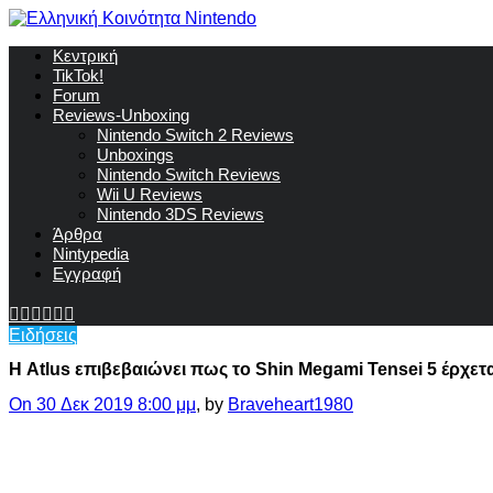
Κεντρική
TikTok!
Forum
Reviews-Unboxing
Nintendo Switch 2 Reviews
Unboxings
Nintendo Switch Reviews
Wii U Reviews
Nintendo 3DS Reviews
Άρθρα
Nintypedia
Εγγραφή
Ειδήσεις
Η Atlus επιβεβαιώνει πως το Shin Megami Tensei 5 έρχετ
On 30 Δεκ 2019 8:00 μμ
, by
Braveheart1980