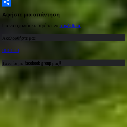
Viber
Share
Αφήστε μια απάντηση
Για να σχολιάσετε πρέπει να
συνδεθείτε
.
Ακολουθήστε μας
Το επίσημο facebook group μας!!