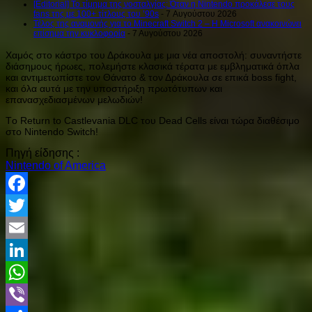
[Editorial] Το τίμημα της νοσταλγίας: Όταν η Nintendo προκάλεσε τους
fans της με 100+ τίτλους του ’90s
- 7 Αυγούστου 2026
Τέλος της αναμονής για το Minecraft Switch 2 – Η Microsoft ανακοινώνει
επίσημα την κυκλοφορία
- 7 Αυγούστου 2026
Χαμός στο κάστρο του Δράκουλα με μια νέα αποστολή: συναντήστε
διάσημους ήρωες, πολεμήστε κλασικά τέρατα με εμβληματικά όπλα
και αντιμετωπίστε τον Θάνατο & τον Δράκουλα σε επικά boss fight,
και όλα αυτά με την υποστήριξη πρωτότυπων και
επανασχεδιασμένων μελωδιών!
Tο Return to Castlevania DLC του Dead Cells είναι τώρα διαθέσιμο
στο Nintendo Switch!
Πηγή είδησης :
Nintendo of America
Facebook
Twitter
Email
LinkedIn
WhatsApp