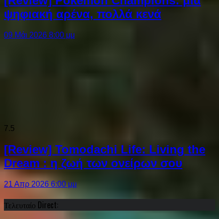
[Review] Pokémon Champions: μια
ψηφιακή αρένα, πολλά κενά
09 Μάι 2026 8:00 μμ
7.5
[Review] Tomodachi Life: Living the
Dream : η ζωή των ονείρων σου
21 Απρ 2026 6:00 μμ
Τελευταίο Direct: