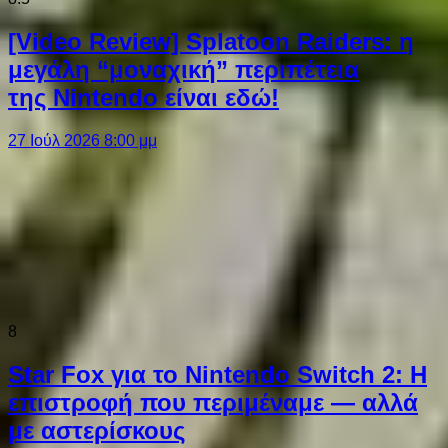
[Video Review] Splatoon Raiders: η
μεγάλη “μοναχική” περιπέτεια
της Nintendo είναι εδώ!
27 Ιούλ 2026 8:00 μμ
8
Star Fox για το Nintendo Switch 2: Η
επιστροφή που περιμέναμε — αλλά
με αστερίσκους