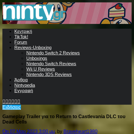
Κεντρική
TikTok!
Forum
Reviews-Unboxing
Nintendo Switch 2 Reviews
Unboxings
Nintendo Switch Reviews
Wii U Reviews
Nintendo 3DS Reviews
Άρθρα
Nintypedia
Εγγραφή
Ειδήσεις
Gameplay Trailer για το Return to Castlevania DLC του
Dead Cells
On 07 Μαρ 2023 3:00 μμ
, by
Braveheart1980