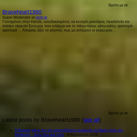
Βρείτε με σε
Braveheart1980
Super Moderator
at
ninty.gr
Γεννημένος στην Hyrule, καταδικασμένος να κυνηγά μανιτάρια, headshots και
hidden objects! Ευτυχώς που υπάρχει και το πάνω-πάνω, κάτω-κάτω, αριστερά-
αριστερά .... Απορίας άξιο το γεγονός πως με αντέχουν οι γύρω μου...
Βρείτε με σε
Latest posts by Braveheart1980
(
see all
)
Ο Bowser κάνει την πιο απροσδόκητη εμφάνιση σε Mario τίτλο της
Nintendo – Δείτε πού και πότε
- 8 Αυγούστου 2026