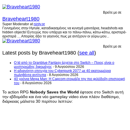
Βρείτε με σε
Braveheart1980
Super Moderator
at
ninty.gr
Γεννημένος στην Hyrule, καταδικασμένος να κυνηγά μανιτάρια, headshots και
hidden objects! Ευτυχώς που υπάρχει και το πάνω-πάνω, κάτω-κάτω, αριστερά-
αριστερά .... Απορίας άξιο το γεγονός πως με αντέχουν οι γύρω μου...
Βρείτε με σε
Latest posts by Braveheart1980
(
see all
)
Ο Id από το Granblue Fantasy έρχεται στο Switch – Ποιος είναι ο
μυστηριώδης ξιφομάχος
- 9 Αυγούστου 2026
H αδιανόητη επιτυχία του Cyberpunk 2077 με 40 εκατομμύρια
πωληθέντα αντίτυπα
- 8 Αυγούστου 2026
40 χρόνια Mega Man: Η Capcom ετοιμάζει την πιο φιλόδοξη επιστροφή
του
- 8 Αυγούστου 2026
Το action RPG
Nobody Saves the World
έφτασε στο Switch αυτή
την εβδομάδα και ένα νέο gameplay video είναι πλέον διαθέσιμο,
διάρκειας μάλιστα 30 περίπου λεπτών: