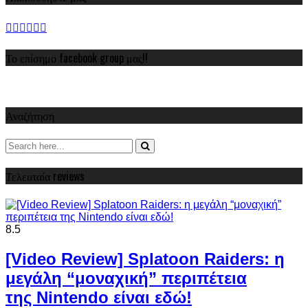
Το επίσημο facebook group μας!!
Αναζήτηση
Τελευταία reviews
8.5
[Video Review] Splatoon Raiders: η
μεγάλη “μοναχική” περιπέτεια
της Nintendo είναι εδώ!