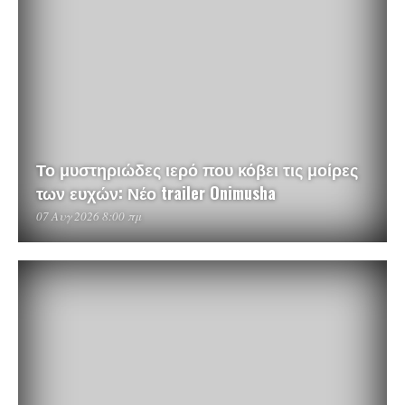
Το μυστηριώδες ιερό που κόβει τις μοίρες
των ευχών: Νέο trailer Onimusha
07 Αυγ 2026 8:00 πμ