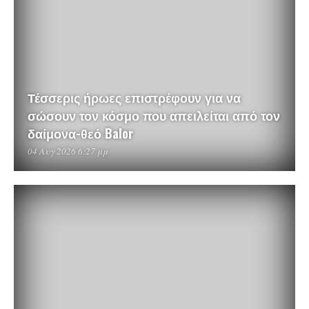
Τέσσερις ήρωες επιστρέφουν για να
σώσουν τον κόσμο που απειλείται από τον
δαίμονα-θεό Balor
04 Αυγ 2026 6:27 μμ