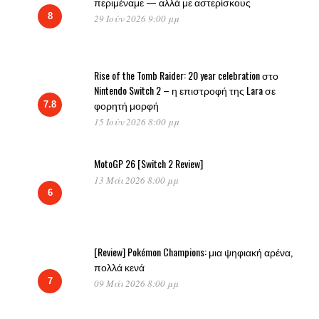
περιμέναμε — αλλά με αστερίσκους
8
29 Ιούν 2026 9:00 μμ
Rise of the Tomb Raider: 20 year celebration στο
Nintendo Switch 2 – η επιστροφή της Lara σε
φορητή μορφή
7.8
15 Ιούν 2026 8:00 μμ
MotoGP 26 [Switch 2 Review]
13 Μάι 2026 8:00 μμ
6
[Review] Pokémon Champions: μια ψηφιακή αρένα,
πολλά κενά
7
09 Μάι 2026 8:00 μμ