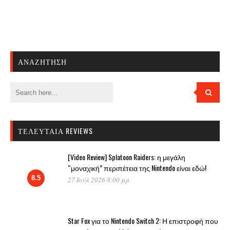
ΑΝΑΖΉΤΗΣΗ
ΤΕΛΕΥΤΑΊΑ REVIEWS
[Video Review] Splatoon Raiders: η μεγάλη
“μοναχική” περιπέτεια της Nintendo είναι εδώ!
8.5
27 Ιούλ 2026 8:00 μμ
Star Fox για το Nintendo Switch 2: Η επιστροφή που