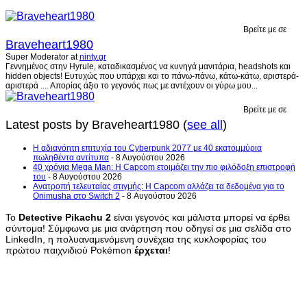
Βρείτε με σε
Braveheart1980
Super Moderator
at
ninty.gr
Γεννημένος στην Hyrule, καταδικασμένος να κυνηγά μανιτάρια, headshots και
hidden objects! Ευτυχώς που υπάρχει και το πάνω-πάνω, κάτω-κάτω, αριστερά-
αριστερά .... Απορίας άξιο το γεγονός πως με αντέχουν οι γύρω μου...
Βρείτε με σε
Latest posts by Braveheart1980
(
see all
)
H αδιανόητη επιτυχία του Cyberpunk 2077 με 40 εκατομμύρια
πωληθέντα αντίτυπα
- 8 Αυγούστου 2026
40 χρόνια Mega Man: Η Capcom ετοιμάζει την πιο φιλόδοξη επιστροφή
του
- 8 Αυγούστου 2026
Ανατροπή τελευταίας στιγμής: Η Capcom αλλάζει τα δεδομένα για το
Onimusha στο Switch 2
- 8 Αυγούστου 2026
Το
Detective Pikachu 2
είναι γεγονός και μάλιστα μπορεί να έρθει
σύντομα! Σύμφωνα με μια ανάρτηση που οδηγεί σε μια σελίδα στο
LinkedIn, η πολυαναμενόμενη συνέχεια της κυκλοφορίας του
πρώτου παιχνιδιού Pokémon
έρχεται
!