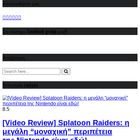
Ακολουθήστε μας
Το επίσημο facebook group μας!!
Αναζήτηση
Τελευταία reviews
8.5
[Video Review] Splatoon Raiders: η
μεγάλη “μοναχική” περιπέτεια