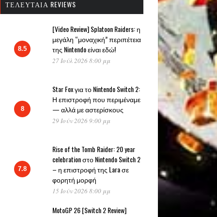
ΤΕΛΕΥΤΑΊΑ REVIEWS
[Video Review] Splatoon Raiders: η
μεγάλη “μοναχική” περιπέτεια
της Nintendo είναι εδώ!
8.5
27 Ιούλ 2026 8:00 μμ
Star Fox για το Nintendo Switch 2:
Η επιστροφή που περιμέναμε
— αλλά με αστερίσκους
8
29 Ιούν 2026 9:00 μμ
Rise of the Tomb Raider: 20 year
celebration στο Nintendo Switch 2
– η επιστροφή της Lara σε
7.8
φορητή μορφή
15 Ιούν 2026 8:00 μμ
MotoGP 26 [Switch 2 Review]