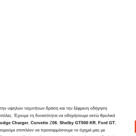
 την υψηλών ταχυτήτων δράση και την ξέφρενη οδήγηση
νσόλες. Έχουμε τη δυνατότητα να οδηγήσουμε οκτώ θρυλικά
odge
Charger
,
Corvette
Z
06
,
Shelby
GT
500
KR
,
Ford
GT
,
πορούμε επιπλέον να προσαρμόσουμε το όχημά μας με