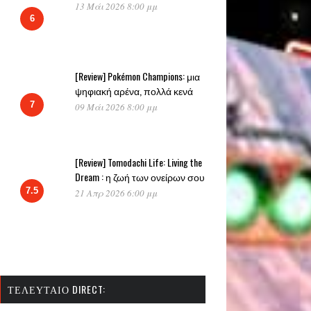
13 Μάι 2026 8:00 μμ
6
[Review] Pokémon Champions: μια
ψηφιακή αρένα, πολλά κενά
7
09 Μάι 2026 8:00 μμ
[Review] Tomodachi Life: Living the
Dream : η ζωή των ονείρων σου
7.5
21 Απρ 2026 6:00 μμ
ΤΕΛΕΥΤΑΊΟ DIRECT: