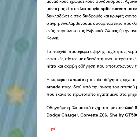
μοναδικούς χρωματικούς συνδυασμούς. Αγωνιζό
μόνοι μας είτε σε λειτουργία
split
–
screen
με έν
διακλαδώσεις στις διαδρομές και κρυφές συντ
στιγμή. Αναλαμβάνουμε συναρπαστικές προκλή
ενός πυραύλου στις Ελβετικές Άλπεις ή την α
Κονγκ.
Το παιχνίδι προσφέρει υψηλής ταχύτητας, γεμ
εντατικές πίστες με αδειοδοτημένα υπεραυτοκί
nitro
και ακριβή οδήγηση που αποτυπώνουν τ
Η κορυφαία
arcade
εμπειρία οδήγησης έρχεται
arcade
παιχνιδιού από την άνεση του σπιτιού μ
που έκανε το πρωτότυπο αγαπημένο στα μηχ
Οδηγούμε εμβληματικά οχήματα, με συνολικά
Dodge
Charger
,
Corvette
Z
06
,
Shelby
GT
50
Πηγή