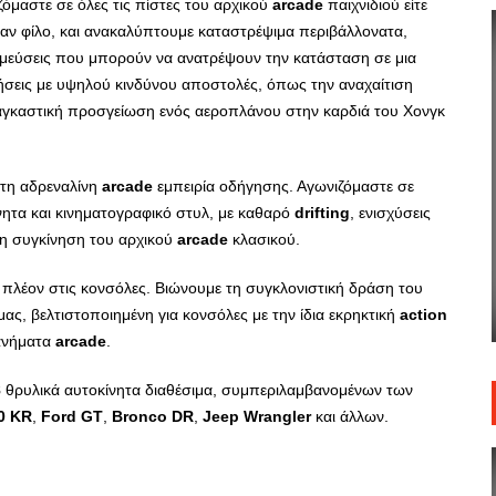
μαστε σε όλες τις πίστες του αρχικού
arcade
παιχνιδιού είτε
αν φίλο, και ανακαλύπτουμε καταστρέψιμα περιβάλλονατα,
ομεύσεις που μπορούν να ανατρέψουν την κατάσταση σε μια
σεις με υψηλού κινδύνου αποστολές, όπως την αναχαίτιση
ναγκαστική προσγείωση ενός αεροπλάνου στην καρδιά του Χονγκ
άτη αδρεναλίνη
arcade
εμπειρία οδήγησης. Αγωνιζόμαστε σε
νητα και κινηματογραφικό στυλ, με καθαρό
drifting
, ενισχύσεις
η συγκίνηση του αρχικού
arcade
κλασικού.
 πλέον στις κονσόλες. Βιώνουμε τη συγκλονιστική δράση του
ας, βελτιστοποιημένη για κονσόλες με την ίδια εκρηκτική
action
ανήματα
arcade
.
8
θρυλικά αυτοκίνητα διαθέσιμα, συμπεριλαμβανομένων των
0
KR
,
Ford
GT
,
Bronco
DR
,
Jeep
Wrangler
και άλλων.