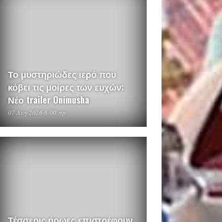
Το μυστηριώδες ιερό που
κόβει τις μοίρες των ευχών:
Νέο trailer Onimusha
07 Αυγ 2026 8:00 πμ
Τέσσερις ήρωες επιστρέφουν