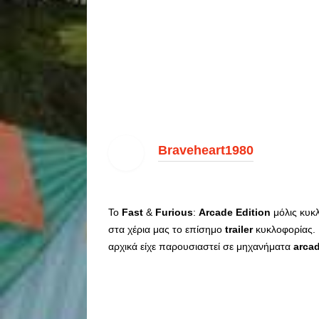
Braveheart1980
Το
Fast
&
Furious
:
Arcade
Edition
μόλις κυκ
στα χέρια μας το επίσημο
trailer
κυκλοφορίας. 
αρχικά είχε παρουσιαστεί σε μηχανήματα
arca