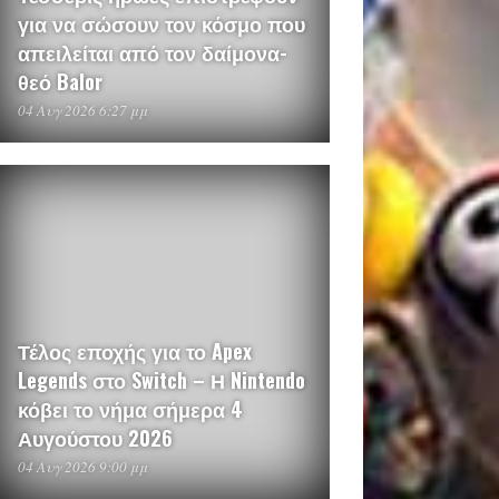
για να σώσουν τον κόσμο που
απειλείται από τον δαίμονα-
θεό Balor
04 Αυγ 2026 6:27 μμ
Τέλος εποχής για το Apex
Legends στο Switch – Η Nintendo
κόβει το νήμα σήμερα 4
Αυγούστου 2026
04 Αυγ 2026 9:00 μμ