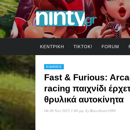
ΚΕΝΤΡΙΚΉ
TIKTOK!
FORUM
ΕΙΔΉΣΕΙΣ
Fast & Furious: Arca
racing παιχνίδι έρχε
θρυλικά αυτοκίνητα
On 09 Νοέ 2025 1:00 μμ
, by
Braveheart1980