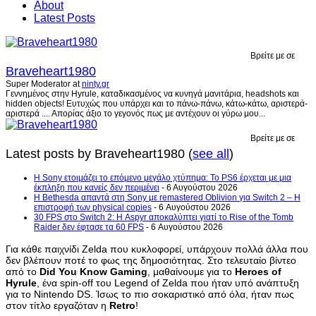
About
Latest Posts
Βρείτε με σε
Braveheart1980
Super Moderator
at
ninty.gr
Γεννημένος στην Hyrule, καταδικασμένος να κυνηγά μανιτάρια, headshots και
hidden objects! Ευτυχώς που υπάρχει και το πάνω-πάνω, κάτω-κάτω, αριστερά-
αριστερά .... Απορίας άξιο το γεγονός πως με αντέχουν οι γύρω μου...
Βρείτε με σε
Latest posts by Braveheart1980
(
see all
)
Η Sony ετοιμάζει το επόμενο μεγάλο χτύπημα: Το PS6 έρχεται με μια
έκπληξη που κανείς δεν περιμένει
- 6 Αυγούστου 2026
Η Bethesda απαντά στη Sony με remastered Oblivion για Switch 2 – Η
επιστροφή των physical copies
- 6 Αυγούστου 2026
30 FPS στο Switch 2: Η Aspyr αποκαλύπτει γιατί το Rise of the Tomb
Raider δεν έφτασε τα 60 FPS
- 6 Αυγούστου 2026
Για κάθε παιχνίδι Zelda που κυκλοφορεί, υπάρχουν πολλά άλλα που
δεν βλέπουν ποτέ το φως της δημοσιότητας. Στο τελευταίο βίντεο
από το
Did You Know Gaming
, μαθαίνουμε για το
Heroes of
Hyrule
, ένα spin-off του Legend of Zelda που ήταν υπό ανάπτυξη
για το Nintendo DS. Ίσως το πιο σοκαριστικό από όλα, ήταν πως
στον τίτλο εργαζόταν η
Retro
!