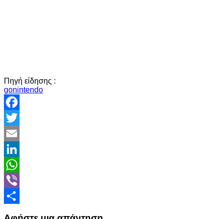
Πηγή είδησης :
gonintendo
Facebook
Twitter
Email
LinkedIn
WhatsApp
Viber
Share
Αφήστε μια απάντηση