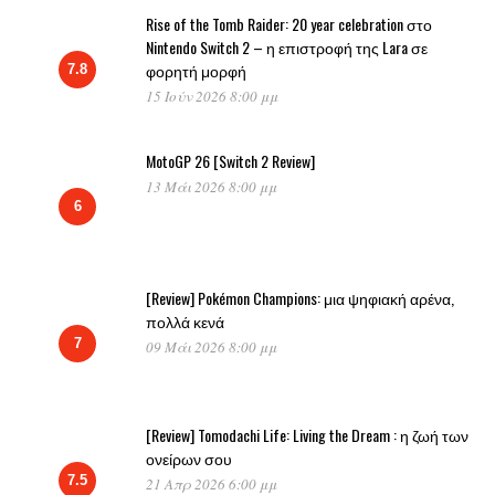
Rise of the Tomb Raider: 20 year celebration στο
Nintendo Switch 2 – η επιστροφή της Lara σε
φορητή μορφή
7.8
15 Ιούν 2026 8:00 μμ
MotoGP 26 [Switch 2 Review]
13 Μάι 2026 8:00 μμ
6
[Review] Pokémon Champions: μια ψηφιακή αρένα,
πολλά κενά
7
09 Μάι 2026 8:00 μμ
[Review] Tomodachi Life: Living the Dream : η ζωή των
ονείρων σου
7.5
21 Απρ 2026 6:00 μμ