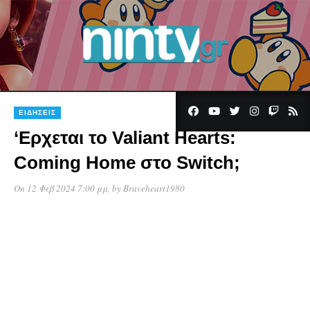
ΕΙΔΉΣΕΙΣ
‘Ερχεται το Valiant Hearts:
Coming Home στο Switch;
On 12 Φεβ 2024 7:00 μμ
, by
Braveheart1980