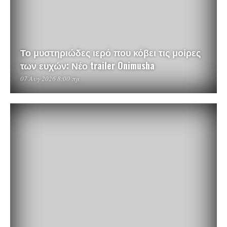
Το μυστηριώδες ιερό που κόβει τις μοίρες
των ευχών: Νέο trailer Onimusha
07 Αυγ 2026 8:00 πμ