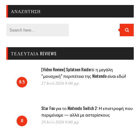
ΑΝΑΖΉΤΗΣΗ
ΤΕΛΕΥΤΑΊΑ REVIEWS
[Video Review] Splatoon Raiders: η μεγάλη
“μοναχική” περιπέτεια της Nintendo είναι εδώ!
8.5
27 Ιούλ 2026 8:00 μμ
Star Fox για το Nintendo Switch 2: Η επιστροφή που
περιμέναμε — αλλά με αστερίσκους
8
29 Ιούν 2026 9:00 μμ