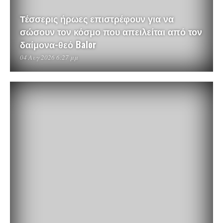
Τέσσερις ήρωες επιστρέφουν για να
σώσουν τον κόσμο που απειλείται από τον
δαίμονα-θεό Balor
04 Αυγ 2026 6:27 μμ