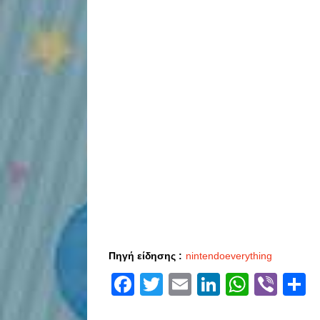
Πηγή είδησης :
nintendoeverything
Facebook
Twitter
Email
LinkedIn
Whats
Vibe
S