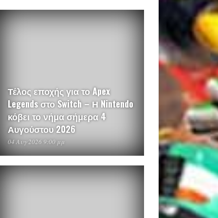
Τέλος εποχής για το Apex
Legends στο Switch – Η Nintendo
κόβει το νήμα σήμερα 4
Αυγούστου 2026
04 Αυγ 2026 9:00 μμ