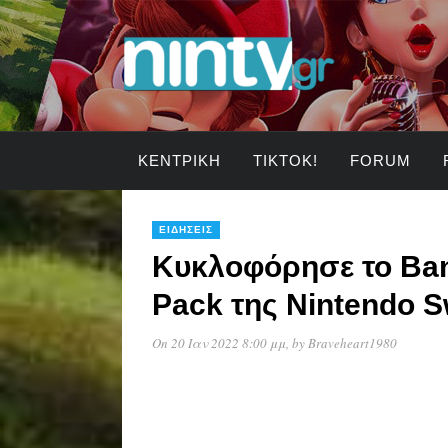
ΚΕΝΤΡΙΚΉ
TIKTOK!
FORUM
ΕΙΔΉΣΕΙΣ
Κυκλοφόρησε το Ban
Pack της Nintendo S
On 20 Ιαν 2022 8:00 μμ
, by
Braveheart1980