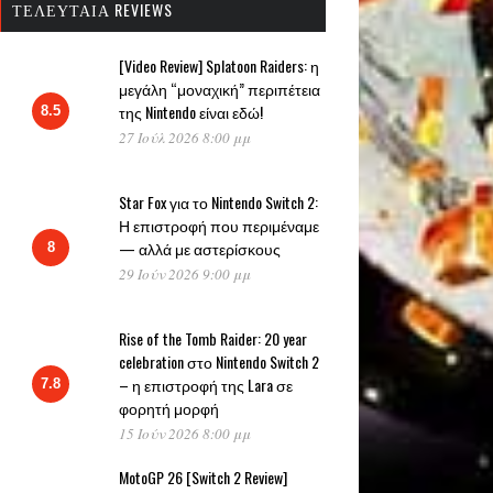
ΤΕΛΕΥΤΑΊΑ REVIEWS
[Video Review] Splatoon Raiders: η
μεγάλη “μοναχική” περιπέτεια
της Nintendo είναι εδώ!
8.5
27 Ιούλ 2026 8:00 μμ
Star Fox για το Nintendo Switch 2:
Η επιστροφή που περιμέναμε
— αλλά με αστερίσκους
8
29 Ιούν 2026 9:00 μμ
Rise of the Tomb Raider: 20 year
celebration στο Nintendo Switch 2
– η επιστροφή της Lara σε
7.8
φορητή μορφή
15 Ιούν 2026 8:00 μμ
MotoGP 26 [Switch 2 Review]