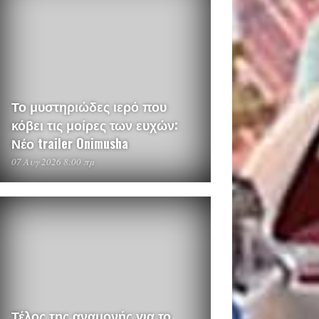
Το μυστηριώδες ιερό που
κόβει τις μοίρες των ευχών:
Νέο trailer Onimusha
07 Αυγ 2026 8:00 πμ
Τέλος της αναμονής για το