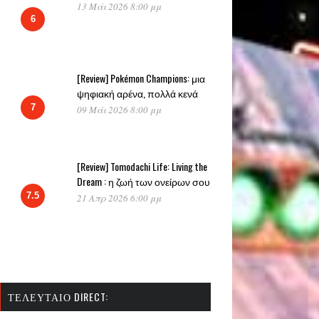
13 Μάι 2026 8:00 μμ
6
[Review] Pokémon Champions: μια
ψηφιακή αρένα, πολλά κενά
7
09 Μάι 2026 8:00 μμ
[Review] Tomodachi Life: Living the
Dream : η ζωή των ονείρων σου
7.5
21 Απρ 2026 6:00 μμ
ΤΕΛΕΥΤΑΊΟ DIRECT: