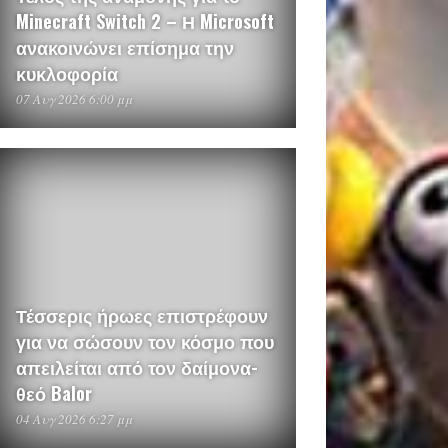
Minecraft Switch 2 – Η Microsoft
ανακοινώνει επίσημα την
κυκλοφορία
07 Αυγ 2026 6:00 μμ
Τέσσερις ήρωες επιστρέφουν
για να σώσουν τον κόσμο που
απειλείται από τον δαίμονα-
θεό Balor
04 Αυγ 2026 6:27 μμ