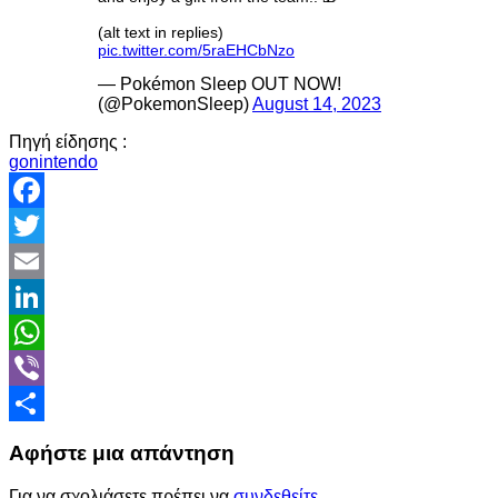
(alt text in replies)
pic.twitter.com/5raEHCbNzo
— Pokémon Sleep OUT NOW!
(@PokemonSleep)
August 14, 2023
Πηγή είδησης :
gonintendo
Facebook
Twitter
Email
LinkedIn
WhatsApp
Viber
Share
Αφήστε μια απάντηση
Για να σχολιάσετε πρέπει να
συνδεθείτε
.