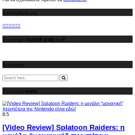
Ακολουθήστε μας
Το επίσημο facebook group μας!!
Αναζήτηση
Τελευταία reviews
8.5
[Video Review] Splatoon Raiders: η