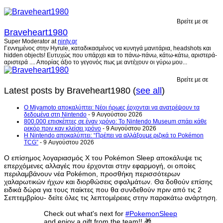
Βρείτε με σε
Braveheart1980
Super Moderator
at
ninty.gr
Γεννημένος στην Hyrule, καταδικασμένος να κυνηγά μανιτάρια, headshots και
hidden objects! Ευτυχώς που υπάρχει και το πάνω-πάνω, κάτω-κάτω, αριστερά-
αριστερά .... Απορίας άξιο το γεγονός πως με αντέχουν οι γύρω μου...
Βρείτε με σε
Latest posts by Braveheart1980
(
see all
)
Ο Miyamoto αποκαλύπτει: Νέοι ήρωες έρχονται να ανατρέψουν τα
δεδομένα στη Nintendo
- 9 Αυγούστου 2026
800.000 επισκέπτες σε έναν χρόνο: Το Nintendo Museum σπάει κάθε
ρεκόρ πριν καν κλείσει χρόνο
- 9 Αυγούστου 2026
Η Nintendo αποκαλύπτει: “Πρέπει να αλλάξουμε ριζικά το Pokémon
TCG”
- 9 Αυγούστου 2026
Ο επίσημος λογαριασμός X του Pokémon Sleep αποκάλυψε τις
επερχόμενες αλλαγές που έρχονται στην εφαρμογή, οι οποίες
περιλαμβάνουν νέα Pokémon, προσθήκη περισσότερων
χαλαρωτικών ήχων και διορθώσεις σφαλμάτων. Θα δοθούν επίσης
ειδικά δώρα για τους παίκτες που θα συνδεθούν πριν από τις 2
Σεπτεμβρίου- δείτε όλες τις λεπτομέρειες στην παρακάτω ανάρτηση.
Check out what's next for
#PokemonSleep
and enjoy a gift from the team!! 🎁