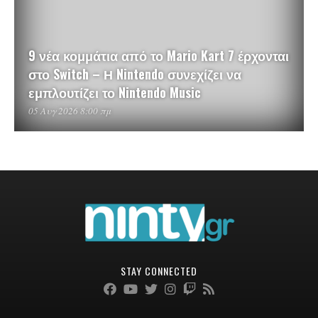
9 νέα κομμάτια από το Mario Kart 7 έρχονται
στο Switch – Η Nintendo συνεχίζει να
εμπλουτίζει το Nintendo Music
05 Αυγ 2026 8:00 πμ
STAY CONNECTED