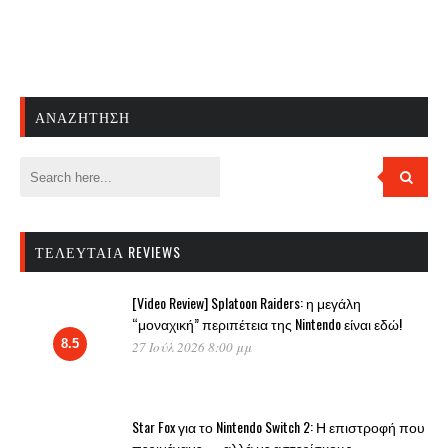
ΑΝΑΖΉΤΗΣΗ
ΤΕΛΕΥΤΑΊΑ REVIEWS
[Video Review] Splatoon Raiders: η μεγάλη
“μοναχική” περιπέτεια της Nintendo είναι εδώ!
8.5
27 Ιούλ 2026 8:00 μμ
Star Fox για το Nintendo Switch 2: Η επιστροφή που
περιμέναμε — αλλά με αστερίσκους