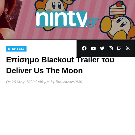
ΕΙΔΉΣΕΙΣ
Επίσημο Βlackout Trailer του
Deliver Us The Moon
On 28 Μαρ 2020 2:00 μμ
, by
Braveheart1980