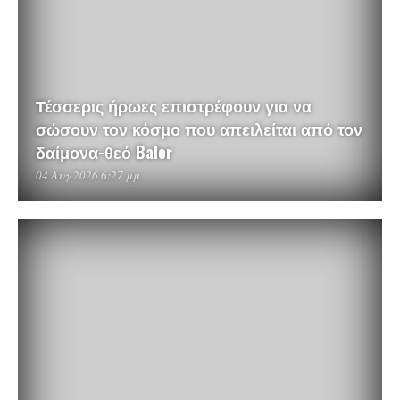
Τέσσερις ήρωες επιστρέφουν για να
σώσουν τον κόσμο που απειλείται από τον
δαίμονα-θεό Balor
04 Αυγ 2026 6:27 μμ