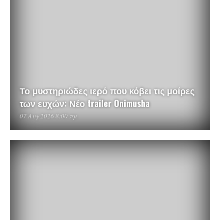
Το μυστηριώδες ιερό που κόβει τις μοίρες
των ευχών: Νέο trailer Onimusha
07 Αυγ 2026 8:00 πμ