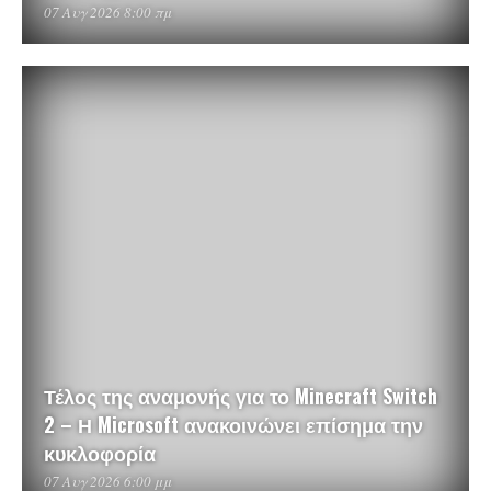
07 Αυγ 2026 8:00 πμ
Τέλος της αναμονής για το Minecraft Switch
2 – Η Microsoft ανακοινώνει επίσημα την
κυκλοφορία
07 Αυγ 2026 6:00 μμ