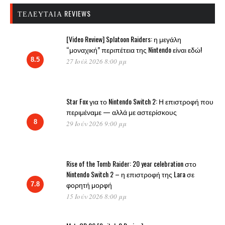
ΤΕΛΕΥΤΑΊΑ REVIEWS
[Video Review] Splatoon Raiders: η μεγάλη
“μοναχική” περιπέτεια της Nintendo είναι εδώ!
8.5
27 Ιούλ 2026 8:00 μμ
Star Fox για το Nintendo Switch 2: Η επιστροφή που
περιμέναμε — αλλά με αστερίσκους
8
29 Ιούν 2026 9:00 μμ
Rise of the Tomb Raider: 20 year celebration στο
Nintendo Switch 2 – η επιστροφή της Lara σε
φορητή μορφή
7.8
15 Ιούν 2026 8:00 μμ