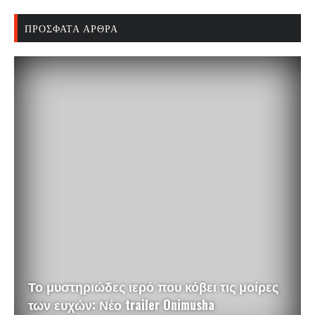
ΠΡΌΣΦΑΤΑ ΆΡΘΡΑ
Το μυστηριώδες ιερό που κόβει τις μοίρες
των ευχών: Νέο trailer Onimusha