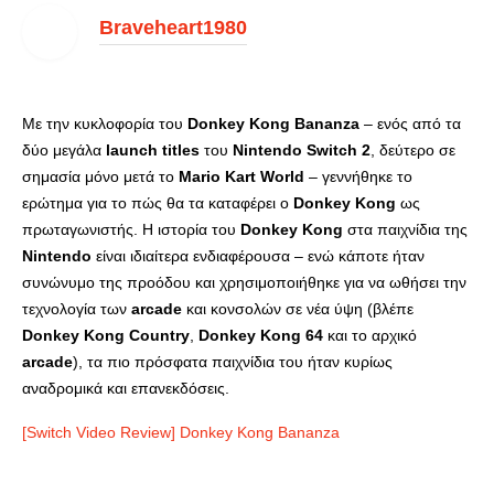
Braveheart1980
Με την κυκλοφορία του
Donkey
Kong
Bananza
– ενός από τα
δύο μεγάλα
launch
titles
του
Nintendo
Switch
2
, δεύτερο σε
σημασία μόνο μετά το
Mario
Kart
World
– γεννήθηκε το
ερώτημα για το πώς θα τα καταφέρει ο
Donkey
Kong
ως
πρωταγωνιστής. Η ιστορία του
Donkey
Kong
στα παιχνίδια της
Nintendo
είναι ιδιαίτερα ενδιαφέρουσα – ενώ κάποτε ήταν
συνώνυμο της προόδου και χρησιμοποιήθηκε για να ωθήσει την
τεχνολογία των
arcade
και κονσολών σε νέα ύψη (βλέπε
Donkey
Kong
Country
,
Donkey
Kong
64
και το αρχικό
arcade
), τα πιο πρόσφατα παιχνίδια του ήταν κυρίως
αναδρομικά και επανεκδόσεις.
[Switch Video Review] Donkey Kong Bananza