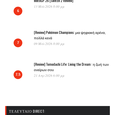
MotoGP 26 [Switch 2 Review]
13 Μάι 2026 8:00 μμ
6
[Review] Pokémon Champions: μια ψηφιακή αρένα,
πολλά κενά
7
09 Μάι 2026 8:00 μμ
[Review] Tomodachi Life: Living the Dream : η ζωή των
ονείρων σου
7.5
21 Απρ 2026 6:00 μμ
ΤΕΛΕΥΤΑΊΟ DIRECT: