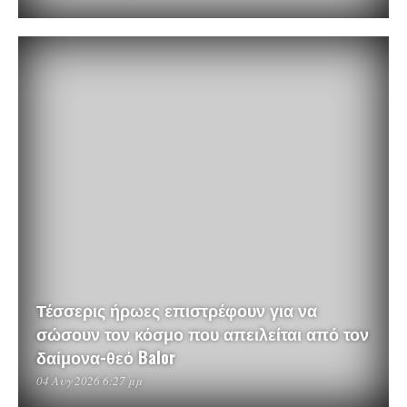
Τέσσερις ήρωες επιστρέφουν για να
σώσουν τον κόσμο που απειλείται από τον
δαίμονα-θεό Balor
04 Αυγ 2026 6:27 μμ