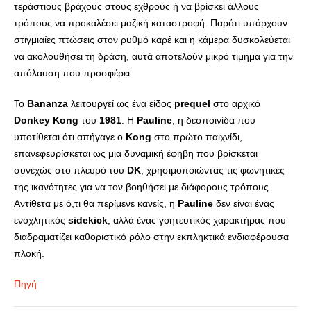
τεράστιους βράχους στους εχθρούς ή να βρίσκει άλλους
τρόπους να προκαλέσει μαζική καταστροφή. Παρότι υπάρχουν
στιγμιαίες πτώσεις στον ρυθμό καρέ και η κάμερα δυσκολεύεται
να ακολουθήσει τη δράση, αυτά αποτελούν μικρό τίμημα για την
απόλαυση που προσφέρει.
Το
Bananza
λειτουργεί ως ένα είδος
prequel
στο αρχικό
Donkey
Kong
του
1981
. Η
Pauline
, η δεσποινίδα που
υποτίθεται ότι απήγαγε ο
Kong
στο πρώτο παιχνίδι,
επανεφευρίσκεται ως μια δυναμική έφηβη που βρίσκεται
συνεχώς στο πλευρό του
DK
, χρησιμοποιώντας τις φωνητικές
της ικανότητες για να τον βοηθήσει με διάφορους τρόπους.
Αντίθετα με ό,τι θα περίμενε κανείς, η
Pauline
δεν είναι ένας
ενοχλητικός
sidekick
, αλλά ένας γοητευτικός χαρακτήρας που
διαδραματίζει καθοριστικό ρόλο στην εκπληκτικά ενδιαφέρουσα
πλοκή.
Πηγή