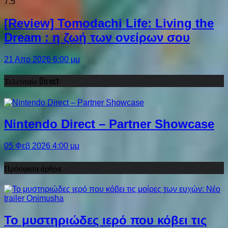
7.5
[Review] Tomodachi Life: Living the
Dream : η ζωή των ονείρων σου
21 Απρ 2026 6:00 μμ
Τελευταίο Direct:
Nintendo Direct – Partner Showcase
05 Φεβ 2026 4:00 μμ
Πρόσφατα άρθρα
Το μυστηριώδες ιερό που κόβει τις