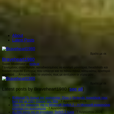
About
Latest Posts
Βρείτε με σε
Braveheart1980
Super Moderator
at
ninty.gr
Γεννημένος στην Hyrule, καταδικασμένος να κυνηγά μανιτάρια, headshots και
hidden objects! Ευτυχώς που υπάρχει και το πάνω-πάνω, κάτω-κάτω, αριστερά-
αριστερά .... Απορίας άξιο το γεγονός πως με αντέχουν οι γύρω μου...
Βρείτε με σε
Latest posts by Braveheart1980
(
see all
)
[Editorial] Το τίμημα της νοσταλγίας: Όταν η Nintendo προκάλεσε τους
fans της με 100+ τίτλους του ’90s
- 7 Αυγούστου 2026
Τέλος της αναμονής για το Minecraft Switch 2 – Η Microsoft ανακοινώνει
επίσημα την κυκλοφορία
- 7 Αυγούστου 2026
41.680 λόγοι για να αγοράσεις Switch 2 τώρα
- 7 Αυγούστου 2026