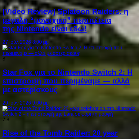
[Video Review] Splatoon Raiders: η
μεγάλη “μοναχική” περιπέτεια
της Nintendo είναι εδώ!
27 Ιούλ 2026 8:00 μμ
8
Star Fox για το Nintendo Switch 2: Η
επιστροφή που περιμέναμε — αλλά
με αστερίσκους
29 Ιούν 2026 9:00 μμ
7.8
Rise of the Tomb Raider: 20 year