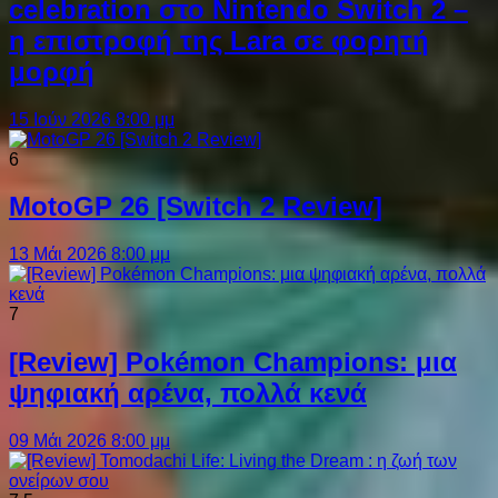
celebration στο Nintendo Switch 2 –
η επιστροφή της Lara σε φορητή
μορφή
15 Ιούν 2026 8:00 μμ
6
MotoGP 26 [Switch 2 Review]
13 Μάι 2026 8:00 μμ
7
[Review] Pokémon Champions: μια
ψηφιακή αρένα, πολλά κενά
09 Μάι 2026 8:00 μμ