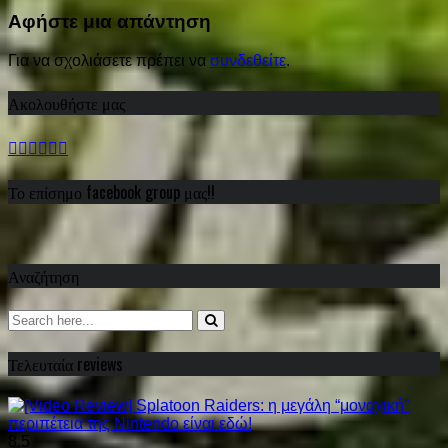
Share
Αφήστε μια απάντηση
Για να σχολιάσετε πρέπει να
συνδεθείτε
.
Ακολουθήστε μας
Το επίσημο facebook group μας!!
Αναζήτηση
Τελευταία reviews
8.5