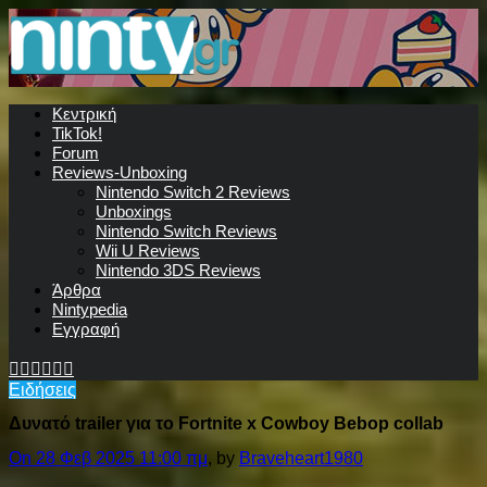
Κεντρική
TikTok!
Forum
Reviews-Unboxing
Nintendo Switch 2 Reviews
Unboxings
Nintendo Switch Reviews
Wii U Reviews
Nintendo 3DS Reviews
Άρθρα
Nintypedia
Εγγραφή
Ειδήσεις
Δυνατό trailer για το Fortnite x Cowboy Bebop collab
On 28 Φεβ 2025 11:00 πμ
, by
Braveheart1980