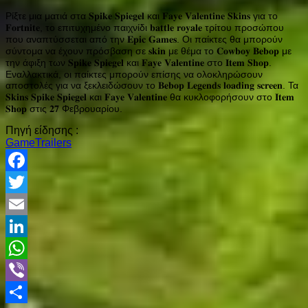
Ρίξτε μια ματιά στα 𝐒𝐩𝐢𝐤𝐞 𝐒𝐩𝐢𝐞𝐠𝐞𝐥 και 𝐅𝐚𝐲𝐞 𝐕𝐚𝐥𝐞𝐧𝐭𝐢𝐧𝐞 𝐒𝐤𝐢𝐧𝐬 για το
𝐅𝐨𝐫𝐭𝐧𝐢𝐭𝐞, το επιτυχημένο παιχνίδι 𝐛𝐚𝐭𝐭𝐥𝐞 𝐫𝐨𝐲𝐚𝐥𝐞 τρίτου προσώπου
που αναπτύσσεται από την 𝐄𝐩𝐢𝐜 𝐆𝐚𝐦𝐞𝐬. Οι παίκτες θα μπορούν
σύντομα να έχουν πρόσβαση σε 𝐬𝐤𝐢𝐧 με θέμα το 𝐂𝐨𝐰𝐛𝐨𝐲 𝐁𝐞𝐛𝐨𝐩 με
την άφιξη των 𝐒𝐩𝐢𝐤𝐞 𝐒𝐩𝐢𝐞𝐠𝐞𝐥 και 𝐅𝐚𝐲𝐞 𝐕𝐚𝐥𝐞𝐧𝐭𝐢𝐧𝐞 στο 𝐈𝐭𝐞𝐦 𝐒𝐡𝐨𝐩.
Εναλλακτικά, οι παίκτες μπορούν επίσης να ολοκληρώσουν
αποστολές για να ξεκλειδώσουν το 𝐁𝐞𝐛𝐨𝐩 𝐋𝐞𝐠𝐞𝐧𝐝𝐬 𝐥𝐨𝐚𝐝𝐢𝐧𝐠 𝐬𝐜𝐫𝐞𝐞𝐧. Τα
𝐒𝐤𝐢𝐧𝐬 𝐒𝐩𝐢𝐤𝐞 𝐒𝐩𝐢𝐞𝐠𝐞𝐥 και 𝐅𝐚𝐲𝐞 𝐕𝐚𝐥𝐞𝐧𝐭𝐢𝐧𝐞 θα κυκλοφορήσουν στο 𝐈𝐭𝐞𝐦
𝐒𝐡𝐨𝐩 στις 𝟐𝟕 Φεβρουαρίου.
Πηγή είδησης :
GameTrailers
Facebook
Twitter
Email
LinkedIn
WhatsApp
Viber