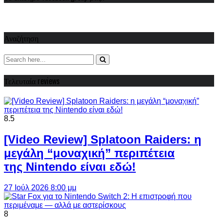
Αναζήτηση
Τελευταία reviews
8.5
[Video Review] Splatoon Raiders: η
μεγάλη “μοναχική” περιπέτεια
της Nintendo είναι εδώ!
27 Ιούλ 2026 8:00 μμ
8