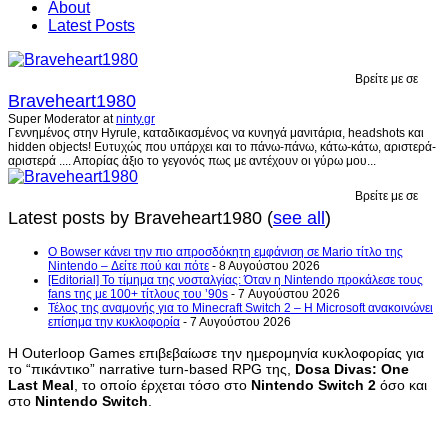
About
Latest Posts
Βρείτε με σε
Braveheart1980
Super Moderator
at
ninty.gr
Γεννημένος στην Hyrule, καταδικασμένος να κυνηγά μανιτάρια, headshots και
hidden objects! Ευτυχώς που υπάρχει και το πάνω-πάνω, κάτω-κάτω, αριστερά-
αριστερά .... Απορίας άξιο το γεγονός πως με αντέχουν οι γύρω μου...
Βρείτε με σε
Latest posts by Braveheart1980
(
see all
)
Ο Bowser κάνει την πιο απροσδόκητη εμφάνιση σε Mario τίτλο της
Nintendo – Δείτε πού και πότε
- 8 Αυγούστου 2026
[Editorial] Το τίμημα της νοσταλγίας: Όταν η Nintendo προκάλεσε τους
fans της με 100+ τίτλους του ’90s
- 7 Αυγούστου 2026
Τέλος της αναμονής για το Minecraft Switch 2 – Η Microsoft ανακοινώνει
επίσημα την κυκλοφορία
- 7 Αυγούστου 2026
Η Outerloop Games επιβεβαίωσε την ημερομηνία κυκλοφορίας για
το “πικάντικο” narrative turn-based RPG της,
Dosa Divas: One
Last Meal
, το οποίο έρχεται τόσο στο
Nintendo Switch 2
όσο και
στο
Nintendo Switch
.