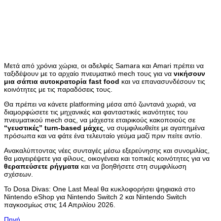
Μετά από χρόνια χώρια, οι αδελφές Samara και Amari πρέπει να
ταξιδέψουν με το αρχαίο πνευματικό mech τους για να
νικήσουν
μια σάπια αυτοκρατορία fast food
και να επανασυνδέσουν τις
κοινότητες με τις παραδόσεις τους.
Θα πρέπει να κάνετε platforming μέσα από ζωντανά χωριά, να
διαμορφώσετε τις μηχανικές και φανταστικές ικανότητες του
πνευματικού mech σας, να μάχεστε εταιρικούς κακοποιούς σε
“γευστικές” turn-based μάχες
, να συμφιλιωθείτε με αγαπημένα
πρόσωπα και να φάτε ένα τελευταίο γεύμα μαζί πριν πείτε αντίο.
Ανακαλύπτοντας νέες συνταγές μέσω εξερεύνησης και συνομιλίας,
θα μαγειρέψετε για φίλους, οικογένεια και τοπικές κοινότητες για να
θεραπεύσετε ρήγματα
και να βοηθήσετε στη συμφιλίωση
σχέσεων.
Το Dosa Divas: One Last Meal θα κυκλοφορήσει ψηφιακά στο
Nintendo eShop για Nintendo Switch 2 και Nintendo Switch
παγκοσμίως στις 14 Απριλίου 2026.
Πηγή