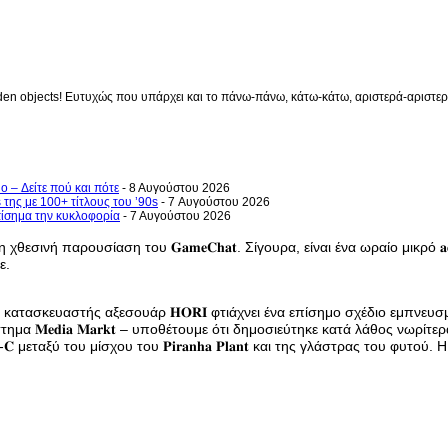
en objects! Ευτυχώς που υπάρχει και το πάνω-πάνω, κάτω-κάτω, αριστερά-αριστερά 
o – Δείτε πού και πότε
- 8 Αυγούστου 2026
 της με 100+ τίτλους του ’90s
- 7 Αυγούστου 2026
επίσημα την κυκλοφορία
- 7 Αυγούστου 2026
κε στη χθεσινή παρουσίαση του 𝐆𝐚𝐦𝐞𝐂𝐡𝐚𝐭. Σίγουρα, είναι ένα ωραίο μικρό
ε.
τασκευαστής αξεσουάρ 𝐇𝐎𝐑𝐈 φτιάχνει ένα επίσημο σχέδιο εμπνευσμένο από 
𝐌𝐞𝐝𝐢𝐚 𝐌𝐚𝐫𝐤𝐭 – υποθέτουμε ότι δημοσιεύτηκε κατά λάθος νωρίτερα 
 μεταξύ του μίσχου του 𝐏𝐢𝐫𝐚𝐧𝐡𝐚 𝐏𝐥𝐚𝐧𝐭 και της γλάστρας του φυτ