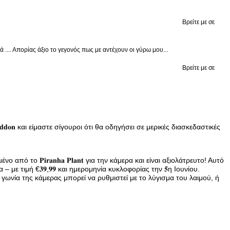
Βρείτε με σε
.... Απορίας άξιο το γεγονός πως με αντέχουν οι γύρω μου...
Βρείτε με σε
 𝐚𝐝𝐝𝐨𝐧 και είμαστε σίγουροι ότι θα οδηγήσει σε μερικές διασκεδαστικές
το 𝐏𝐢𝐫𝐚𝐧𝐡𝐚 𝐏𝐥𝐚𝐧𝐭 για την κάμερα και είναι αξιολάτρευτο! Αυτό
– με τιμή €𝟑𝟗,𝟗𝟗 και ημερομηνία κυκλοφορίας την 𝟓η Ιουνίου.
ού. Η γωνία της κάμερας μπορεί να ρυθμιστεί με το λύγισμα του λαιμού, ή