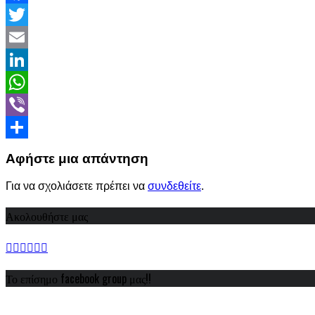
Facebook
Twitter
Email
LinkedIn
WhatsApp
Viber
Share
Αφήστε μια απάντηση
Για να σχολιάσετε πρέπει να
συνδεθείτε
.
Ακολουθήστε μας
Το επίσημο facebook group μας!!