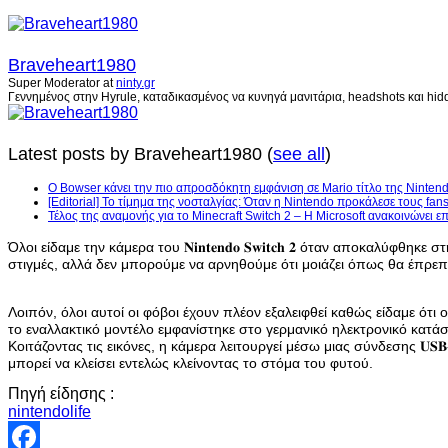
Braveheart1980
Super Moderator
at
ninty.gr
Γεννημένος στην Hyrule, καταδικασμένος να κυνηγά μανιτάρια, headshots και hidd
Latest posts by Braveheart1980
(
see all
)
Ο Bowser κάνει την πιο απροσδόκητη εμφάνιση σε Mario τίτλο της Nintend
[Editorial] Το τίμημα της νοσταλγίας: Όταν η Nintendo προκάλεσε τους fans
Τέλος της αναμονής για το Minecraft Switch 2 – Η Microsoft ανακοινώνει 
Όλοι είδαμε την κάμερα του 𝐍𝐢𝐧𝐭𝐞𝐧𝐝𝐨 𝐒𝐰𝐢𝐭𝐜𝐡 𝟐 όταν αποκαλύφθη
στιγμές, αλλά δεν μπορούμε να αρνηθούμε ότι μοιάζει όπως θα έπρεπ
Λοιπόν, όλοι αυτοί οι φόβοι έχουν πλέον εξαλειφθεί καθώς είδαμε ότι ο κα
το εναλλακτικό μοντέλο εμφανίστηκε στο γερμανικό ηλεκτρονικό κατάστημα 
Κοιτάζοντας τις εικόνες, η κάμερα λειτουργεί μέσω μιας σύνδεσης 𝐔𝐒𝐁-
μπορεί να κλείσει εντελώς κλείνοντας το στόμα του φυτού.
Πηγή είδησης :
nintendolife