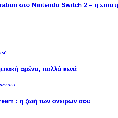
ebration στο Nintendo Switch 2 – η επι
φιακή αρένα, πολλά κενά
Dream : η ζωή των ονείρων σου