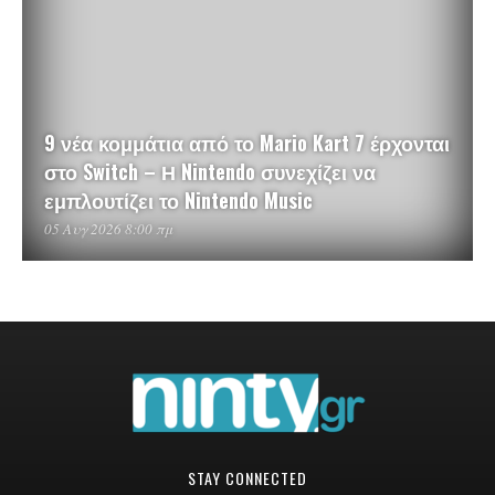
9 νέα κομμάτια από το Mario Kart 7 έρχονται
στο Switch – Η Nintendo συνεχίζει να
εμπλουτίζει το Nintendo Music
05 Αυγ 2026 8:00 πμ
STAY CONNECTED