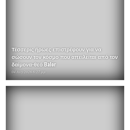
Τέσσερις ήρωες επιστρέφουν για να
σώσουν τον κόσμο που απειλείται από τον
δαίμονα-θεό Balor
04 Αυγ 2026 6:27 μμ