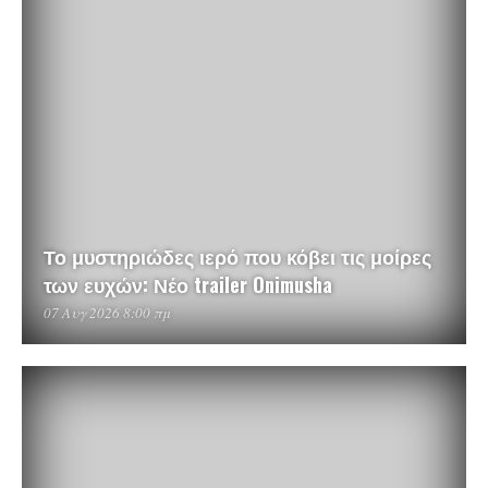
Το μυστηριώδες ιερό που κόβει τις μοίρες
των ευχών: Νέο trailer Onimusha
07 Αυγ 2026 8:00 πμ