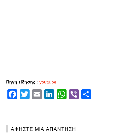
Πηγή είδησης :
youtu.be
Facebook
Twitter
Email
LinkedIn
WhatsApp
Viber
Share
ΑΦΉΣΤΕ ΜΙΑ ΑΠΆΝΤΗΣΗ