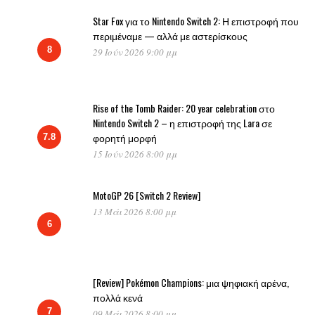
Star Fox για το Nintendo Switch 2: Η επιστροφή που
περιμέναμε — αλλά με αστερίσκους
8
29 Ιούν 2026 9:00 μμ
Rise of the Tomb Raider: 20 year celebration στο
Nintendo Switch 2 – η επιστροφή της Lara σε
φορητή μορφή
7.8
15 Ιούν 2026 8:00 μμ
MotoGP 26 [Switch 2 Review]
13 Μάι 2026 8:00 μμ
6
[Review] Pokémon Champions: μια ψηφιακή αρένα,
πολλά κενά
7
09 Μάι 2026 8:00 μμ