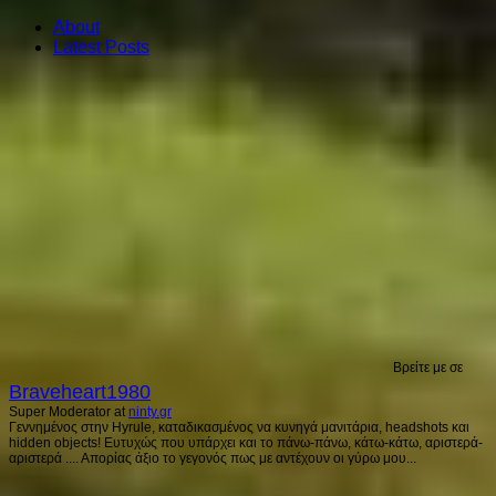
About
Latest Posts
Βρείτε με σε
Braveheart1980
Super Moderator
at
ninty.gr
Γεννημένος στην Hyrule, καταδικασμένος να κυνηγά μανιτάρια, headshots και
hidden objects! Ευτυχώς που υπάρχει και το πάνω-πάνω, κάτω-κάτω, αριστερά-
αριστερά .... Απορίας άξιο το γεγονός πως με αντέχουν οι γύρω μου...