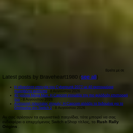
Βρείτε με σε
Latest posts by Braveheart1980
(
see all
)
H αδιανόητη επιτυχία του Cyberpunk 2077 με 40 εκατομμύρια
πωληθέντα αντίτυπα
- 8 Αυγούστου 2026
40 χρόνια Mega Man: Η Capcom ετοιμάζει την πιο φιλόδοξη επιστροφή
του
- 8 Αυγούστου 2026
Ανατροπή τελευταίας στιγμής: Η Capcom αλλάζει τα δεδομένα για το
Onimusha στο Switch 2
- 8 Αυγούστου 2026
Αν σας αρέσουν τα αγωνιστικά παιχνίδια, τότε μπορεί να σας
ενδιαφέρει ο επερχόμενος Switch eShop τίτλος, το
Rush Rally
Origins
.