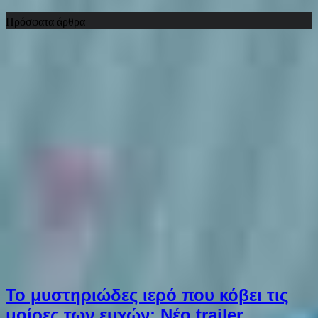
Πρόσφατα άρθρα
Το μυστηριώδες ιερό που κόβει τις
μοίρες των ευχών: Νέο trailer