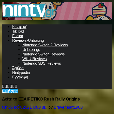
Κεντρική
TikTok!
Forum
Reviews-Unboxing
Nintendo Switch 2 Reviews
Unboxings
Nintendo Switch Reviews
Wii U Reviews
Nintendo 3DS Reviews
Άρθρα
Nintypedia
Εγγραφή
Ειδήσεις
Δείτε το ΕΞΑΙΡΕΤΙΚΟ Rush Rally Origins
On 05 Ιούλ 2021 6:00 μμ
, by
Braveheart1980