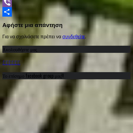
WhatsApp
Viber
Share
Αφήστε μια απάντηση
Για να σχολιάσετε πρέπει να
συνδεθείτε
.
Ακολουθήστε μας
Το επίσημο facebook group μας!!