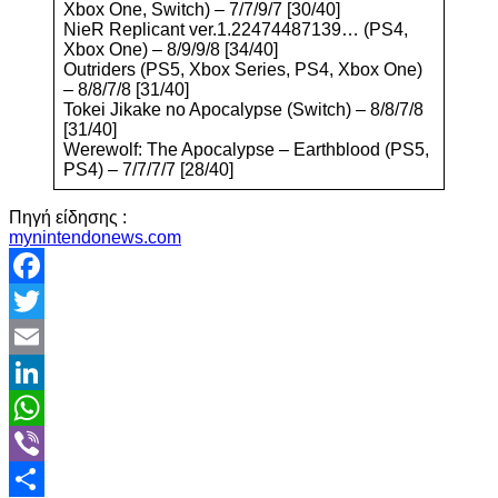
Xbox One, Switch) – 7/7/9/7 [30/40]
NieR Replicant ver.1.22474487139… (PS4,
Xbox One) – 8/9/9/8 [34/40]
Outriders (PS5, Xbox Series, PS4, Xbox One)
– 8/8/7/8 [31/40]
Tokei Jikake no Apocalypse (Switch) – 8/8/7/8
[31/40]
Werewolf: The Apocalypse – Earthblood (PS5,
PS4) – 7/7/7/7 [28/40]
Πηγή είδησης :
mynintendonews.com
Facebook
Twitter
Email
LinkedIn
WhatsApp
Viber