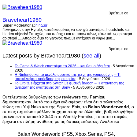
Βρείτε με σε
Braveheart1980
Super Moderator
at
ninty.gr
Γεννημένος στην Hyrule, καταδικασμένος να κυνηγά μανιτάρια, headshots και
hidden objects! Ευτυχώς που υπάρχει και το πάνω-πάνω, κάτω-κάτω, αριστερά-
αριστερά .... Απορίας άξιο το γεγονός πως με αντέχουν οι γύρω μου...
Βρείτε με σε
Latest posts by Braveheart1980
(
see all
)
Το Game & Watch επιστρέφει το 2026 – και θα μοιάζει έτσι
- 5 Αυγούστου
2026
Η Nintendo και το μεγάλο μυστικό της τεχνητής νοημοσύνης – Τι
αποκάλυψε ο πρόεδρος της εταιρείας
- 5 Αυγούστου 2026
Το Orbitals έρχεται στο Switch με φυσική έκδοση – Η απάντηση της
ανεξάρτητης ανάπτυξης στη Sony
- 5 Αυγούστου 2026
Οι τελευταίες βαθμολογίες των reviewers του Famitsu
δημοσιεύτηκαν. Αυτό που έχει ενδιαφέρον είναι ότι ο τελευταίος
τίτλος του Yuji Naka και της Square Enix, το
Balan Wonderworld
, ο
οποίος σημείωσε μάλλον άσχημα σκορ σε άλλα site, βαθμολογήθηκε
με ένα εντυπωσιακό 30/40 στο Weekly Famitsu, το οποίο σαφώς
έρχεται σε πλήρη αντίθεση με τις δυτικές εκδόσεις. Αναλυτικά:
Balan Wonderworld (PS5, Xbox Series, PS4,