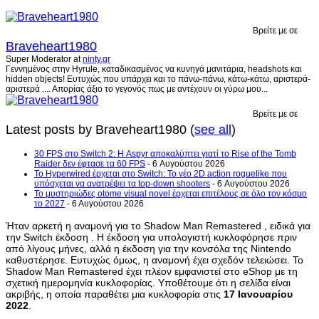
Βρείτε με σε
Braveheart1980
Super Moderator
at
ninty.gr
Γεννημένος στην Hyrule, καταδικασμένος να κυνηγά μανιτάρια, headshots και
hidden objects! Ευτυχώς που υπάρχει και το πάνω-πάνω, κάτω-κάτω, αριστερά-
αριστερά .... Απορίας άξιο το γεγονός πως με αντέχουν οι γύρω μου...
Βρείτε με σε
Latest posts by Braveheart1980
(
see all
)
30 FPS στο Switch 2: Η Aspyr αποκαλύπτει γιατί το Rise of the Tomb
Raider δεν έφτασε τα 60 FPS
- 6 Αυγούστου 2026
Το Hyperwired έρχεται στο Switch: Το νέο 2D action roguelike που
υπόσχεται να ανατρέψει τα top-down shooters
- 6 Αυγούστου 2026
Το μυστηριώδες otome visual novel έρχεται επιτέλους σε όλο τον κόσμο
το 2027
- 6 Αυγούστου 2026
Ήταν αρκετή η αναμονή για το Shadow Man Remastered , ειδικά για
την Switch έκδοση . Η έκδοση για υπολογιστή κυκλοφόρησε πριν
από λίγους μήνες, αλλά η έκδοση για την κονσόλα της Nintendo
καθυστέρησε. Ευτυχώς όμως, η αναμονή έχει σχεδόν τελειώσει. Το
Shadow Man Remastered έχει πλέον εμφανιστεί στο eShop με τη
σχετική ημερομηνία κυκλοφορίας. Υποθέτουμε ότι η σελίδα είναι
ακριβής, η οποία παραθέτει μια κυκλοφορία στις
17 Ιανουαρίου
2022
.