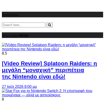
Αναζήτηση
Τελευταία reviews
8.5
[Video Review] Splatoon Raiders: η
μεγάλη “μοναχική” περιπέτεια
της Nintendo είναι εδώ!
27 Ιούλ 2026 8:00 μμ
8