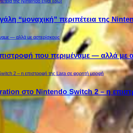
εγάλη “μοναχική” περιπέτεια της Ninten
Η επιστροφή που περιμέναμε — αλλά με 
ebration στο Nintendo Switch 2 – η επι