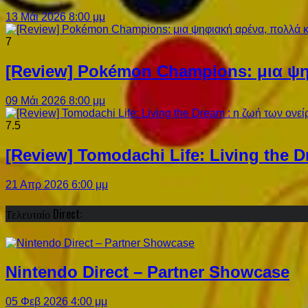
13 Μάι 2026 8:00 μμ
7
[Review] Pokémon Champions: μια ψη
09 Μάι 2026 8:00 μμ
7.5
[Review] Tomodachi Life: Living the 
21 Απρ 2026 6:00 μμ
Τελευταίο Direct:
Nintendo Direct – Partner Showcase
05 Φεβ 2026 4:00 μμ