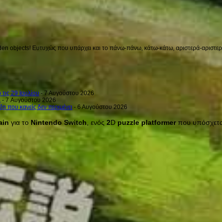
en objects! Ευτυχώς που υπάρχει και το πάνω-πάνω, κάτω-κάτω, αριστερά-αριστερά 
 τις 29 Ιουλίου
- 7 Αυγούστου 2026
a
- 7 Αυγούστου 2026
ξη που κανείς δεν περιμένει
- 6 Αυγούστου 2026
ain
για το
Nintendo
Switch
, ενός
2
D
puzzle
platformer
που υπόσχεται