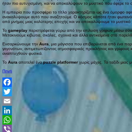
ήταν πιο ευτυχισμένη, και να αποκαλύψουν το μυστικό που έφερε το σ
Η εμπειρία που προσφέρει το τίτλο χαρακτηρίζεται ως ένα όμορφο αφ
ανακαλύψουμε αυτό που αναζητούμε. Ο κόσμος κάποτε ήταν φωτεινός 
από μνήμες μιας καλύτερης εποχής και να αποκαλύψουμε το μυστικό
Το
gameplay
περιστρέφεται γύρω από την επίλυση γρίφων μέσω σύνδε
Μετακινούμε κιβώτια, σκάλες, σχοινιά και άλλα αντικείμενα στο παρελ
Ενσαρκώνουμε την
Aura
, μια μάγισσα που επιβαρύνεται από ένα πα
γεγονότων, αντιμετωπίζοντας ατμοσφαιρικές προκλήσεις και γρίφους κ
αναπτυχθούν φυσικά.
Το
Aura
αποτελεί ένα
puzzle
platformer
χωρίς μάχες. Το ταξίδι μιας
Πηγή
Facebook
Twitter
Email
LinkedIn
WhatsApp