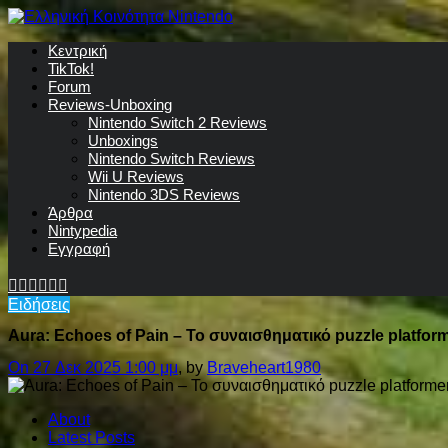
Κεντρική
TikTok!
Forum
Reviews-Unboxing
Nintendo Switch 2 Reviews
Unboxings
Nintendo Switch Reviews
Wii U Reviews
Nintendo 3DS Reviews
Άρθρα
Nintypedia
Εγγραφή
Ειδήσεις
Aura: Echoes of Pain – Το συναισθηματικό puzzle platform
On 27 Δεκ 2025 1:00 μμ
, by
Braveheart1980
About
Latest Posts