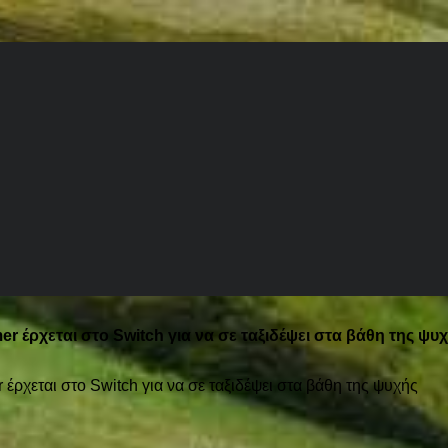
er έρχεται στο Switch για να σε ταξιδέψει στα βάθη της ψυ