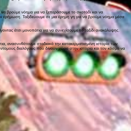
 να βρούμε νόημα για να ξεπεράσουμε το σκοτάδι και να
ν ερήμωση. Ταξιδεύουμε σε μια έρημη γη για να βρούμε νόημα μέσα
οντας έτσι μονοπάτια για να συνεχίσουμε το ταξίδι ανακάλυψης.
πια, ανασυνθέτουμε σταδιακά την κατακερματισμένη ιστορία των
σύντομους διαλόγους που δίνουν χώρο στην ιστορία και τον κόσμο να