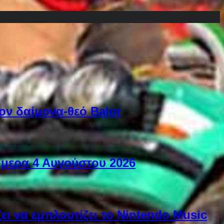
ον δαίμονα-θεό Balor
ήμερα 4 Αυγούστου 2026
ει να εμπλουτίζει το Nintendo Music