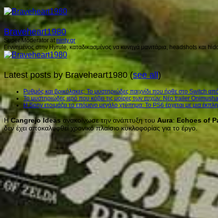
Braveheart1980
Super Moderator
at
ninty.gr
Γεννημένος στην Hyrule, καταδικασμένος να κυνηγά μανιτάρια, headshots και hidd
Latest posts by Braveheart1980
(
see all
)
Ρυθμός και βρικόλακες: Το μυστηριώδες παιχνίδι που ήρθε στο Switch από
Το μυστηριώδες ιερό που κόβει τις μοίρες των ευχών: Νέο trailer Onimush
Η Sony ετοιμάζει το επόμενο μεγάλο χτύπημα: Το PS6 έρχεται με μια έκπλη
Η
Cangrejo
Ideas
ανακοίνωσε την ανάπτυξη του
Aura
:
Echoes
of
P
δεν έχει αποκαλυφθεί χρονικό πλαίσιο κυκλοφορίας για το έργο.