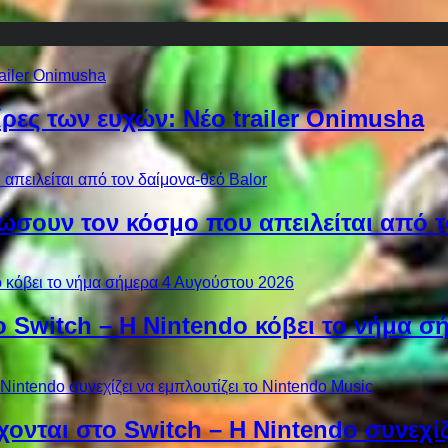
ίρες των ευχών: Νέο trailer Onimusha
ώσουν τον κόσμο που απειλείται από τ
ο Switch – Η Nintendo κόβει το νήμα σ
χονται στο Switch – Η Nintendo συνεχίζ