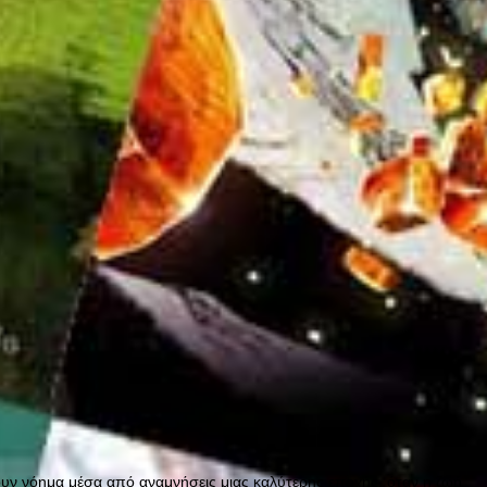
ψουν νόημα μέσα από αναμνήσεις μιας καλύτερης εποχής, όταν η ζωή