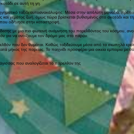
κοτάδι σε αυτή τη γη.
ηγηματικό ταξίδι αυτοανακάλυψης. Μέσα στην απόλυτη μοναξιά, πρέπει
και γεμάτος ζωή, όμως τώρα βρίσκεται βυθισμένος στο σκοτάδι και τη
 που οδήγησε στην καταστροφή.
σης με μια πιο φωτεινή ανάμνηση του παρελθόντος του κόσμου, ανοίγ
θόν για να ανοίξουμε τον δρόμο μας στο παρόν.
ρελθόν που δεν θυμάται. Καθώς ταξιδεύουμε μέσα από τα σιωπηλά ερεί
ατά μήκος της πορείας. Το παιχνίδι προσφέρει μια οικεία εμπειρία με 
 μάγισσας που αναλογίζεται το παρελθόν της