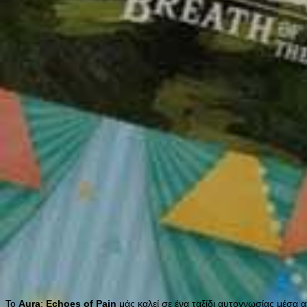
Το
Aura
:
Echoes
of
Pain
μάς καλεί σε ένα ταξίδι αυτογνωσίας μέσα 