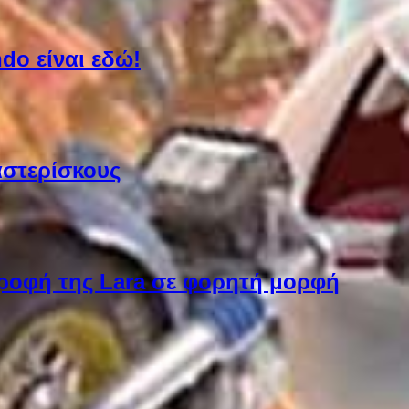
do είναι εδώ!
αστερίσκους
στροφή της Lara σε φορητή μορφή