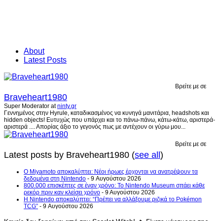
About
Latest Posts
Βρείτε με σε
Braveheart1980
Super Moderator
at
ninty.gr
Γεννημένος στην Hyrule, καταδικασμένος να κυνηγά μανιτάρια, headshots και
hidden objects! Ευτυχώς που υπάρχει και το πάνω-πάνω, κάτω-κάτω, αριστερά-
αριστερά .... Απορίας άξιο το γεγονός πως με αντέχουν οι γύρω μου...
Βρείτε με σε
Latest posts by Braveheart1980
(
see all
)
Ο Miyamoto αποκαλύπτει: Νέοι ήρωες έρχονται να ανατρέψουν τα
δεδομένα στη Nintendo
- 9 Αυγούστου 2026
800.000 επισκέπτες σε έναν χρόνο: Το Nintendo Museum σπάει κάθε
ρεκόρ πριν καν κλείσει χρόνο
- 9 Αυγούστου 2026
Η Nintendo αποκαλύπτει: “Πρέπει να αλλάξουμε ριζικά το Pokémon
TCG”
- 9 Αυγούστου 2026