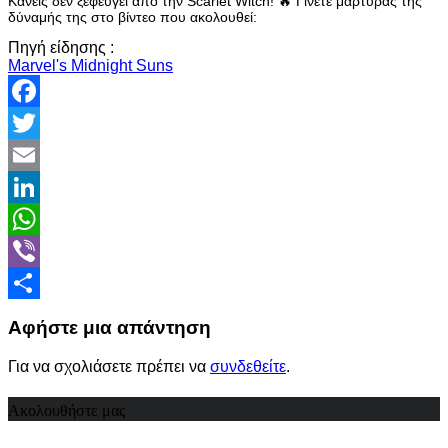
Κανείς δεν ξεφεύγει από την Scarlet Witch! 🔥 Γίνετε μάρτυρας της
δύναμής της στο βίντεο που ακολουθεί:
Πηγή είδησης :
Marvel's Midnight Suns
Facebook
Twitter
Email
LinkedIn
WhatsApp
Viber
Share
Αφήστε μια απάντηση
Για να σχολιάσετε πρέπει να
συνδεθείτε
.
Ακολουθήστε μας