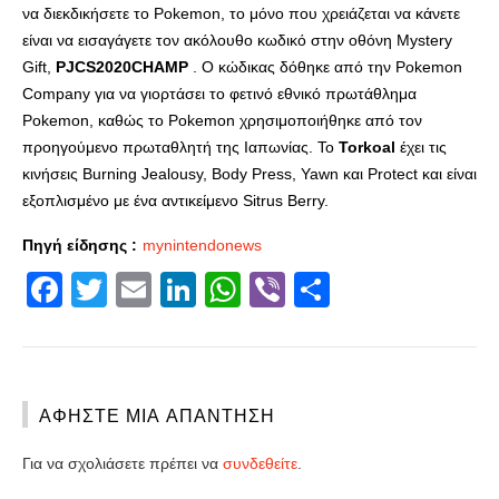
να διεκδικήσετε το Pokemon, το μόνο που χρειάζεται να κάνετε
είναι να εισαγάγετε τον ακόλουθο κωδικό στην οθόνη Mystery
Gift,
PJCS2020CHAMP
. Ο κώδικας δόθηκε από την Pokemon
Company για να γιορτάσει το φετινό εθνικό πρωτάθλημα
Pokemon, καθώς το Pokemon χρησιμοποιήθηκε από τον
προηγούμενο πρωταθλητή της Ιαπωνίας. Το
Torkoal
έχει τις
κινήσεις Burning Jealousy, Body Press, Yawn και Protect και είναι
εξοπλισμένο με ένα αντικείμενο Sitrus Berry.
Πηγή είδησης :
mynintendonews
Facebook
Twitter
Email
LinkedIn
WhatsApp
Viber
Share
ΑΦΉΣΤΕ ΜΙΑ ΑΠΆΝΤΗΣΗ
Για να σχολιάσετε πρέπει να
συνδεθείτε
.