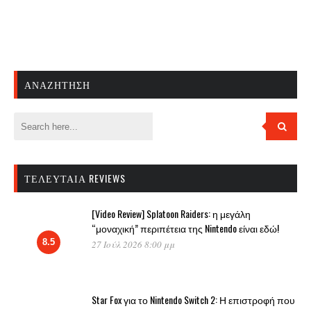
ΑΝΑΖΉΤΗΣΗ
ΤΕΛΕΥΤΑΊΑ REVIEWS
[Video Review] Splatoon Raiders: η μεγάλη
“μοναχική” περιπέτεια της Nintendo είναι εδώ!
8.5
27 Ιούλ 2026 8:00 μμ
Star Fox για το Nintendo Switch 2: Η επιστροφή που