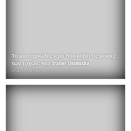
Το μυστηριώδες ιερό που κόβει τις μοίρες
των ευχών: Νέο trailer Onimusha
07 Αυγ 2026 8:00 πμ