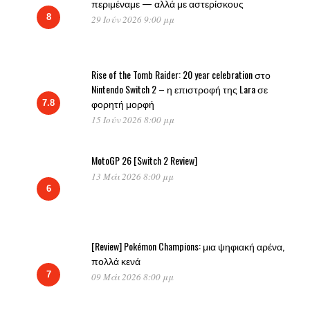
περιμέναμε — αλλά με αστερίσκους
8
29 Ιούν 2026 9:00 μμ
Rise of the Tomb Raider: 20 year celebration στο
Nintendo Switch 2 – η επιστροφή της Lara σε
φορητή μορφή
7.8
15 Ιούν 2026 8:00 μμ
MotoGP 26 [Switch 2 Review]
13 Μάι 2026 8:00 μμ
6
[Review] Pokémon Champions: μια ψηφιακή αρένα,
πολλά κενά
7
09 Μάι 2026 8:00 μμ