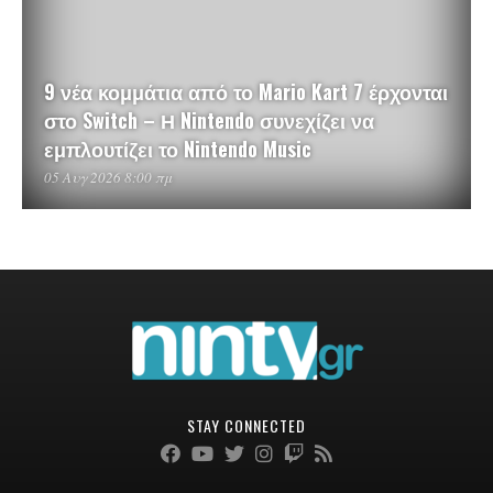
9 νέα κομμάτια από το Mario Kart 7 έρχονται
στο Switch – Η Nintendo συνεχίζει να
εμπλουτίζει το Nintendo Music
05 Αυγ 2026 8:00 πμ
STAY CONNECTED