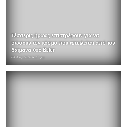
Τέσσερις ήρωες επιστρέφουν για να
σώσουν τον κόσμο που απειλείται από τον
δαίμονα-θεό Balor
04 Αυγ 2026 6:27 μμ