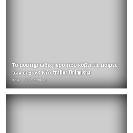
Το μυστηριώδες ιερό που κόβει τις μοίρες
των ευχών: Νέο trailer Onimusha
07 Αυγ 2026 8:00 πμ