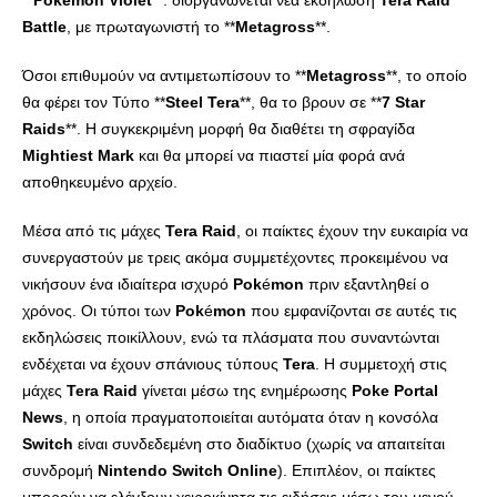
**
Pokemon
Violet
**: διοργανώνεται νέα εκδήλωση
Tera
Raid
Battle
, με πρωταγωνιστή το **
Metagross
**.
Όσοι επιθυμούν να αντιμετωπίσουν το **
Metagross
**, το οποίο
θα φέρει τον Τύπο **
Steel
Tera
**, θα το βρουν σε **
7
Star
Raids
**. Η συγκεκριμένη μορφή θα διαθέτει τη σφραγίδα
Mightiest
Mark
και θα μπορεί να πιαστεί μία φορά ανά
αποθηκευμένο αρχείο.
Μέσα από τις μάχες
Tera
Raid
, οι παίκτες έχουν την ευκαιρία να
συνεργαστούν με τρεις ακόμα συμμετέχοντες προκειμένου να
νικήσουν ένα ιδιαίτερα ισχυρό
Pok
é
mon
πριν εξαντληθεί ο
χρόνος. Οι τύποι των
Pok
é
mon
που εμφανίζονται σε αυτές τις
εκδηλώσεις ποικίλλουν, ενώ τα πλάσματα που συναντώνται
ενδέχεται να έχουν σπάνιους τύπους
Tera
. Η συμμετοχή στις
μάχες
Tera
Raid
γίνεται μέσω της ενημέρωσης
Poke
Portal
News
, η οποία πραγματοποιείται αυτόματα όταν η κονσόλα
Switch
είναι συνδεδεμένη στο διαδίκτυο (χωρίς να απαιτείται
συνδρομή
Nintendo
Switch
Online
). Επιπλέον, οι παίκτες