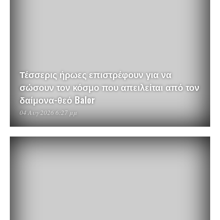
Τέσσερις ήρωες επιστρέφουν για να
σώσουν τον κόσμο που απειλείται από τον
δαίμονα-θεό Balor
04 Αυγ 2026 6:27 μμ