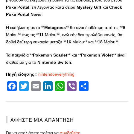
μπορούν να ελέγξουν χειροκίνητα τις ειδήσεις μέσω του μενού
Poke
Portal
, επιλέγοντας κατά σειρά
Mystery
Gift
και
Check
Poke
Portal
News
.
Η εκδήλωση με το **
Metagross
** θα είναι διαθέσιμη από τις **
9
Μαΐου** έως τις **
11
Μαΐου**, ενώ εάν δεν προλάβει κανείς, θα
δοθεί δεύτερη ευκαιρία μεταξύ **
16
Μαΐου** και **
18
Μαΐου**.
Τα παιχνίδια **
Pokemon
Scarlet
** και **
Pokemon
Violet
** είναι
διαθέσιμα για το
Nintendo
Switch
.
Πηγή είδησης :
nintendoeverything
Facebook
Twitter
Email
LinkedIn
WhatsApp
Viber
Share
ΑΦΉΣΤΕ ΜΙΑ ΑΠΆΝΤΗΣΗ
Για να σχολιάσετε πρέπει να
συνδεθείτε
.