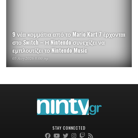
9 νέα κομμάτια από το Mario Kart 7 έρχονται
στο Switch – Η Nintendo συνεχίζει να
εμπλουτίζει το Nintendo Music
05 Αυγ 2026 8:00 πμ
STAY CONNECTED