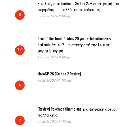
Star Fox για το Nintendo Switch 2: Η επιστροφή που
περιμέναμε — αλλά με αστερίσκους
8
29 Ιούν 2026 9:00 μμ
Rise of the Tomb Raider: 20 year celebration στο
Nintendo Switch 2 – η επιστροφή της Lara σε
φορητή μορφή
7.8
15 Ιούν 2026 8:00 μμ
MotoGP 26 [Switch 2 Review]
13 Μάι 2026 8:00 μμ
6
[Review] Pokémon Champions: μια ψηφιακή αρένα,
πολλά κενά
7
09 Μάι 2026 8:00 μμ