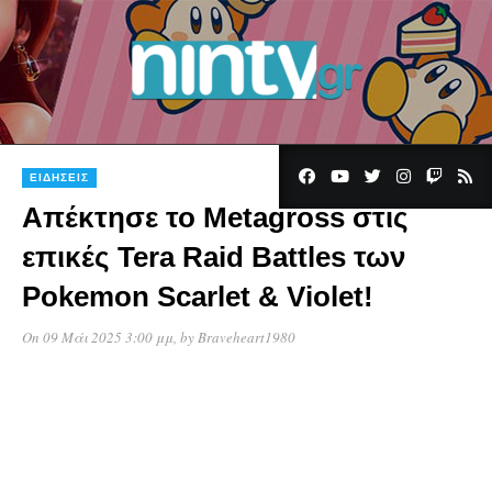
ΕΙΔΉΣΕΙΣ
Απέκτησε το Metagross στις
επικές Tera Raid Battles των
Pokemon Scarlet & Violet!
On 09 Μάι 2025 3:00 μμ
, by
Braveheart1980