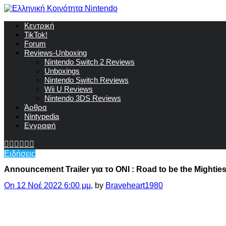
Κεντρική
TikTok!
Forum
Reviews-Unboxing
Nintendo Switch 2 Reviews
Unboxings
Nintendo Switch Reviews
Wii U Reviews
Nintendo 3DS Reviews
Άρθρα
Nintypedia
Εγγραφή
Ειδήσεις
Announcement Trailer για το ONI : Road to be the Mighties
On 12 Νοέ 2022 6:00 μμ
, by
Braveheart1980