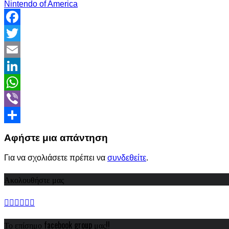
Nintendo of America
Facebook
Twitter
Email
LinkedIn
WhatsApp
Viber
Share
Αφήστε μια απάντηση
Για να σχολιάσετε πρέπει να
συνδεθείτε
.
Ακολουθήστε μας
Το επίσημο facebook group μας!!