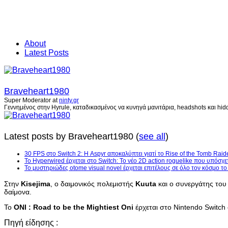
About
Latest Posts
Braveheart1980
Super Moderator
at
ninty.gr
Γεννημένος στην Hyrule, καταδικασμένος να κυνηγά μανιτάρια, headshots και hidd
Latest posts by Braveheart1980
(
see all
)
30 FPS στο Switch 2: Η Aspyr αποκαλύπτει γιατί το Rise of the Tomb Raid
Το Hyperwired έρχεται στο Switch: Το νέο 2D action roguelike που υπόσχε
Το μυστηριώδες otome visual novel έρχεται επιτέλους σε όλο τον κόσμο τ
Στην
Kisejima
, ο δαιμονικός πολεμιστής
Kuuta
και ο συνεργάτης το
δαίμονα.
Το
ONI : Road to be the Mightiest Oni
έρχεται στο Nintendo Switch
Πηγή είδησης :