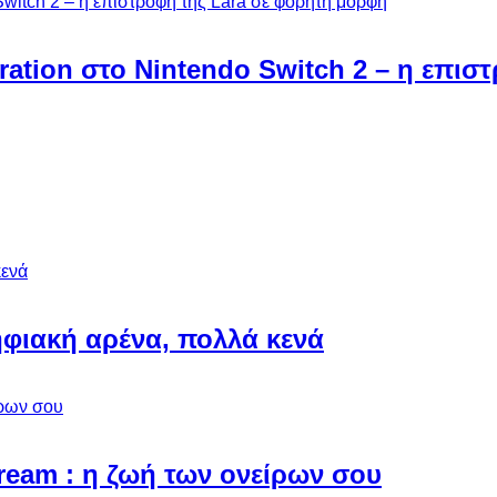
ebration στο Nintendo Switch 2 – η επι
φιακή αρένα, πολλά κενά
Dream : η ζωή των ονείρων σου