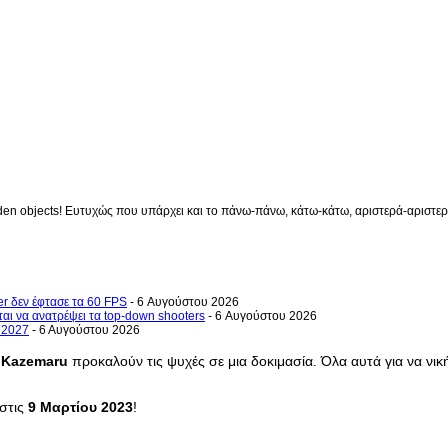
en objects! Ευτυχώς που υπάρχει και το πάνω-πάνω, κάτω-κάτω, αριστερά-αριστερά 
er δεν έφτασε τα 60 FPS
- 6 Αυγούστου 2026
ται να ανατρέψει τα top-down shooters
- 6 Αυγούστου 2026
ο 2027
- 6 Αυγούστου 2026
υ
Kazemaru
προκαλούν τις ψυχές σε μια δοκιμασία. Όλα αυτά για να νι
 στις
9 Μαρτίου 2023
!